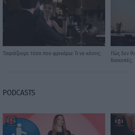
Ταιριάζουμε τόσο που φρικάρω: Τι να κάνεις;
Πώς δεν θα
διακοπές;
PODCASTS