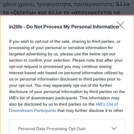
χάσω χρόνο, τρυφερότητα, προτεραιότητα;
Άλλο
το «ζηλεύω» και άλλο το «απαγορεύεται να
ζεις»
.
in2life -
Do Not Process My Personal Information
Καλό είναι επίσης να ξέρεις πως η ηθική
If you wish to opt-out of the sale, sharing to third parties, or
πολυγαμία θέλει χρόνο
processing of your personal or sensitive information for
targeted advertising by us, please use the below opt-out
Πολύ χρόνο. Όχι μόνο χρόνο για ραντεβού, αλλά
section to confirm your selection. Please note that after your
opt-out request is processed you may continue seeing
και χρόνο για κουβέντες, αποσυμπιέσεις,
interest-based ads based on personal information utilized by
φροντίδα, ταξίδια, ζητήματα πρακτικά. Δεν είναι η
us or personal information disclosed to third parties prior to
ανέμελη παιδική χαρά που φαντάζεται όποιος τη
your opt-out. You may separately opt-out of the further
disclosure of your personal information by third parties on the
βλέπει απ’ έξω και νομίζει πως όλοι απλώς κάνουν
IAB’s list of downstream participants. This information may
σεξ με όλους. Είναι σχέσεις. Και οι σχέσεις έχουν
also be disclosed by us to third parties on the
IAB’s List of
μηνύματα, τηλέφωνα, προσδοκίες, παρεξηγήσεις,
Downstream Participants
that may further disclose it to other
third parties.
ευθύνες, ανθρώπους με αισθήματα.
Αν δεν έχεις
χρόνο ούτε για τη μία σχέση σου, ίσως δεν είναι
Please note that this website/app uses one or more Google
Personal Data Processing Opt Outs
services and may gather and store information including but