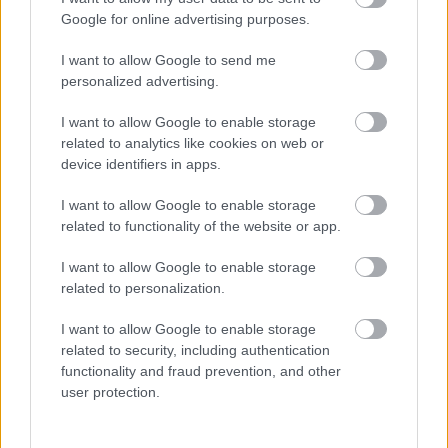
συναισθηματικής εξέλιξης, ούτε μυστική πίστα για
Google for online advertising purposes.
ανθρώπους που έχουν λύσει όλα τους τα
τραύματα και πίνουν τσάι με τον Βούδα. Είναι
I want to allow Google to send me
personalized advertising.
απλώς ένας άλλος τρόπος να σχετίζεσαι. Σε
κάποιους ταιριάζει, σε άλλους όχι. Το θέμα δεν
I want to allow Google to enable storage
είναι να γίνεις πολυγαμικός/ή για να αποδείξεις
related to analytics like cookies on web or
device identifiers in apps.
ότι είσαι ανοιχτόμυαλος/η. Το θέμα είναι να
φτιάχνεις σχέσεις που δεν βασίζονται στον φόβο,
I want to allow Google to enable storage
στην ιδιοκτησία και στην αυτόματη αναπαραγωγή
related to functionality of the website or app.
όλων των πραγμάτων που μας έμαθαν ότι «έτσι
I want to allow Google to enable storage
γίνονται».
Ό,τι θέλεις –και ό,τι συμφωνείς–
related to personalization.
γίνεται.
I want to allow Google to enable storage
related to security, including authentication
functionality and fraud prevention, and other
user protection.