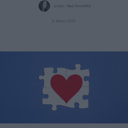
γράφει:
Ηρώ Κουνάδη
11 Μαΐου 2026