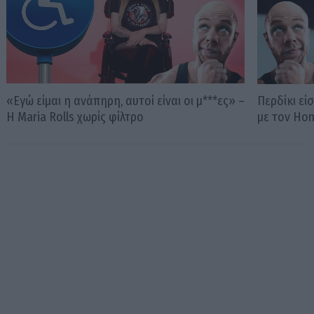
«Εγώ είμαι η ανάπηρη, αυτοί είναι οι μ***ες» –
Περδίκι εί
Η Maria Rolls χωρίς φίλτρο
με τον Ho