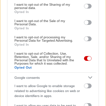
η καλύτερη στιγμή να ανοίξεις παράρτημα.
not limited to your visit or usage behaviour. You may click to
I want to opt-out of the Sharing of my
personal data.
grant or deny consent to Google and its third-party tags to
Opted In
Και οι άλλοι άνθρωποι;
use your data for below specified purposes in below Google
consent section.
I want to opt-out of the Sale of my
Personal Data.
Δεν είναι κομπάρσοι στην περιπέτειά σας. Όποιος
Opted In
μπαίνει σε αυτήν την ιστορία χρειάζεται να ξέρει
I want to opt-out of processing my
πού μπαίνει. Είσαι σε σχέση; Υπάρχουν κανόνες;
Personal Data for Targeted Advertising.
Opted In
Υπάρχει χώρος για συναίσθημα ή μόνο για σεξ; Η
ηθική πολυγαμία είναι ηθική μόνο όταν δεν
I want to opt-out of Collection, Use,
Retention, Sale, and/or Sharing of my
προστατεύει αποκλειστικά το αρχικό ζευγάρι,
Personal Data that Is Unrelated with the
Purposes for which it was collected.
αλλά όλους τους ανθρώπους που εμπλέκονται.
Opted Out
Google consents
Και κάτι τελευταίο…
I want to allow Google to enable storage
related to advertising like cookies on web or
Η ηθική πολυγαμία δεν είναι πιο προχώ από τη
device identifiers in apps.
μονογαμία. Δεν είναι ανώτερο στάδιο
I want to allow my user data to be sent to