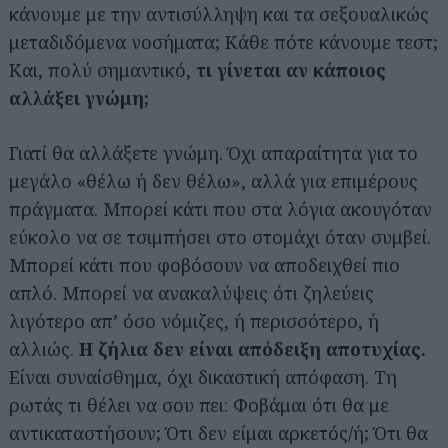
κάνουμε με την αντισύλληψη και τα σεξουαλικώς
μεταδιδόμενα νοσήματα; Κάθε πότε κάνουμε τεστ;
Και, πολύ σημαντικό,
τι γίνεται αν κάποιος
αλλάξει γνώμη;
Γιατί θα αλλάξετε γνώμη. Όχι απαραίτητα για το
μεγάλο «θέλω ή δεν θέλω», αλλά για επιμέρους
πράγματα. Μπορεί κάτι που στα λόγια ακουγόταν
εύκολο να σε τσιμπήσει στο στομάχι όταν συμβεί.
Αναζήτηση
για...
Μπορεί κάτι που φοβόσουν να αποδειχθεί πιο
απλό. Μπορεί να ανακαλύψεις ότι ζηλεύεις
λιγότερο απ’ όσο νόμιζες, ή περισσότερο, ή
αλλιώς.
Η ζήλια δεν είναι απόδειξη αποτυχίας.
Είναι συναίσθημα, όχι δικαστική απόφαση. Τη
ρωτάς τι θέλει να σου πει: Φοβάμαι ότι θα με
αντικαταστήσουν; Ότι δεν είμαι αρκετός/ή; Ότι θα