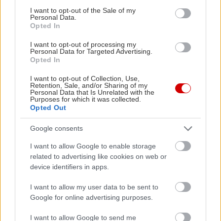
consent section.
I want to opt-out of the Sale of my
Θυμήσου ποιος έχει τον έλεγχο
Personal Data.
Opted In
Υπενθύμιζε τακτικά στον εαυτό σου πως εσύ έχεις
I want to opt-out of processing my
Personal Data for Targeted Advertising.
τον έλεγχο. Ξεκίνα τη μέρα σου με τη σκέψη ότι η
Opted In
αισιοδοξία δεν είναι απλώς θέμα διάθεσης, αλλά
I want to opt-out of Collection, Use,
θέμα επιλογής και στάσης ζωής.
Retention, Sale, and/or Sharing of my
Personal Data that Is Unrelated with the
Purposes for which it was collected.
Opted Out
Google consents
I want to allow Google to enable storage
related to advertising like cookies on web or
device identifiers in apps.
I want to allow my user data to be sent to
Google for online advertising purposes.
I want to allow Google to send me