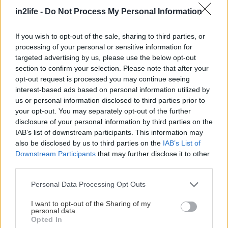
Μείωσε τις πηγές αρνητικότητας
in2life -
Do Not Process My Personal Information
Εντόπισε τουλάχιστον τρεις πηγές αρνητισμού
If you wish to opt-out of the sale, sharing to third parties, or
processing of your personal or sensitive information for
στο περιβάλλον σου. Μπορεί να είναι άνθρωποι,
targeted advertising by us, please use the below opt-out
συνήθειες ή ακόμη και πληροφορίες που
section to confirm your selection. Please note that after your
καταναλώνεις καθημερινά. Έπειτα σκέψου πώς
opt-out request is processed you may continue seeing
interest-based ads based on personal information utilized by
μπορείς να μειώσεις την επαφή μαζί τους μέσα
us or personal information disclosed to third parties prior to
στην εβδομάδα σου.
your opt-out. You may separately opt-out of the further
disclosure of your personal information by third parties on the
Πάρε την κατάσταση στα χέρια σου
IAB’s list of downstream participants. This information may
also be disclosed by us to third parties on the
IAB’s List of
Downstream Participants
that may further disclose it to other
Ανάλαβε δράση. Μην αφήνεις τα πράγματα στην
third parties.
τύχη τους, αλλά οργάνωσε και ξεκίνα να
Please note that this website/app uses one or more Google
Personal Data Processing Opt Outs
υλοποιείς όσα θέλεις να συμβούν. Ακόμα και
services and may gather and store information including but
μικρά βήματα μπορούν να αλλάξουν τη διάθεσή
not limited to your visit or usage behaviour. You may click to
I want to opt-out of the Sharing of my
personal data.
grant or deny consent to Google and its third-party tags to
σου.
Opted In
use your data for below specified purposes in below Google