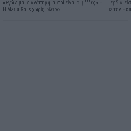
«Εγώ είμαι η ανάπηρη, αυτοί είναι οι μ***ες» –
Περδίκι εί
Η Maria Rolls χωρίς φίλτρο
με τον Ho