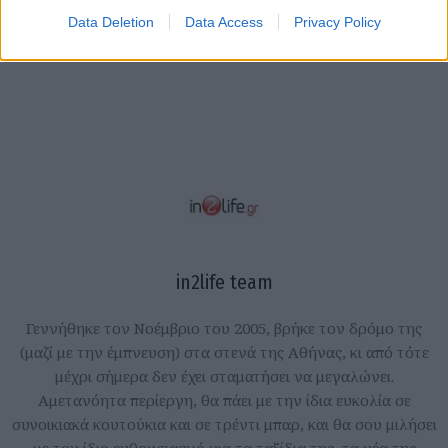
Data Deletion
Data Access
Privacy Policy
in2life team
Γεννήθηκε τον Νοέμβριο του 2005, βρήκε τον δρόμο της
(μαζί με την έμπνευση) στα στενά της Αθήνας, κι από τότε
μέχρι σήμερα δεν έχει σταματήσει να μεγαλώνει.
Αμετανόητα περίεργη, θα πάει με την ίδια ευκολία σε
συνοικιακά κουτούκια και σε τρέντι μπαρ, και θα σου μιλήσει
με τον ίδιο ενθουσιασμό για τα ταξίδια της, τα νέα της