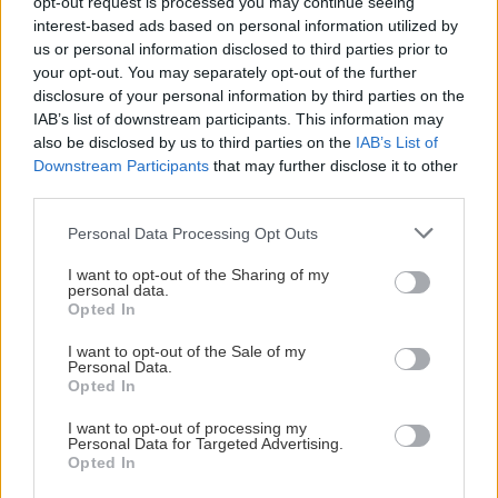
opt-out request is processed you may continue seeing
interest-based ads based on personal information utilized by
us or personal information disclosed to third parties prior to
your opt-out. You may separately opt-out of the further
disclosure of your personal information by third parties on the
Google - Geri Michalari
IAB’s list of downstream participants. This information may
also be disclosed by us to third parties on the
IAB’s List of
Downstream Participants
that may further disclose it to other
Το κεντρικό άλσος του Δήμου Πετρούπολης,
third parties.
αγκαλιάζει τις πλαγιές του Ποικίλου Όρους, και
Please note that this website/app uses one or more Google
είναι γεμάτο πεύκα, σκιά και καθαρά,
Personal Data Processing Opt Outs
services and may gather and store information including but
καλοστρωμένα χωμάτινα δρομάκια. Στο
not limited to your visit or usage behaviour. You may click to
I want to opt-out of the Sharing of my
personal data.
εσωτερικό του θα βρεις παιδικές χαρές, δύο
grant or deny consent to Google and its third-party tags to
Opted In
use your data for below specified purposes in below Google
καφετέριες, αλλά και αρκετούς πάγκους για
consent section.
I want to opt-out of the Sale of my
διάβασμα, ξεκούραση και φυσικά πικ νικ με θέα.
Personal Data.
Το μεγάλο του ατού, ειδικά στην ανατολική
Opted In
πλευρά, είναι η πανοραμική θέα προς την Αθήνα,
I want to opt-out of processing my
Personal Data for Targeted Advertising.
που απλώνεται εντυπωσιακά κάτω από τις
Opted In
πλαγιές του βουνού. Εδώ θα βρεις και το