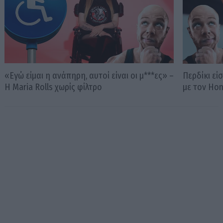
«Εγώ είμαι η ανάπηρη, αυτοί είναι οι μ***ες» –
Περδίκι εί
Η Maria Rolls χωρίς φίλτρο
με τον Ho