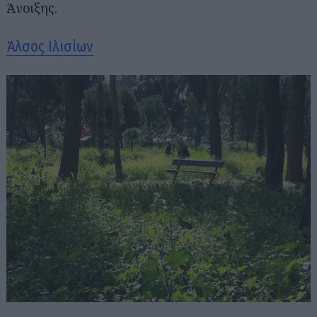
Άνοιξης.
Άλσος Ιλισίων