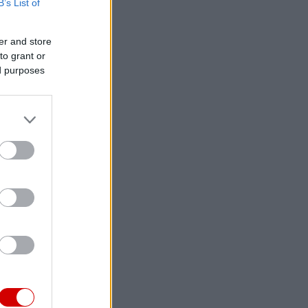
B’s List of
er and store
to grant or
ed purposes