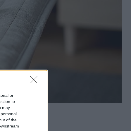
sonal or
ection to
ou may
 personal
out of the
 downstream