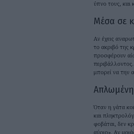
ύπνο τους, και 
Μέσα σε κ
Αν έχεις αναρωτ
το ακριβό της κ
προσφέρουν αίσ
περιβάλλοντος. 
μπορεί να την αι
Απλωμένη 
Όταν η γάτα κο
και πληκτρολόγ
φοβάται, δεν κρ
αύριο». Αν μοιάζ