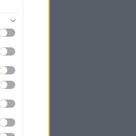
γατο-γονείς: Η
μούνται,
άποιο μικρό
ται έτσι; Δεν
 μου πει;
–μερικές φορές
ς μπορεί να
ρακτικές,