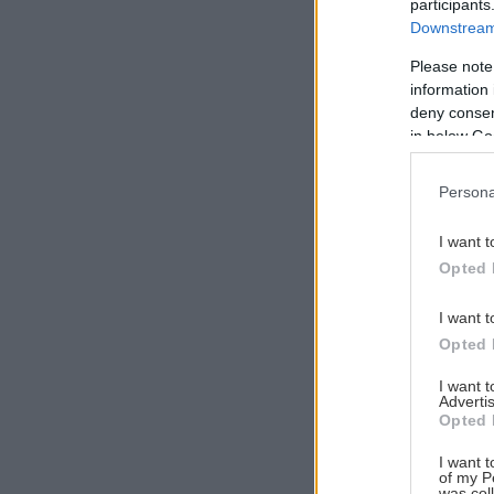
participants
Downstream 
Please note
information 
Αναζήτηση
deny consent
για...
in below Go
Persona
I want t
Opted 
I want t
Opted 
I want 
Advertis
Opted 
I want t
of my P
was col