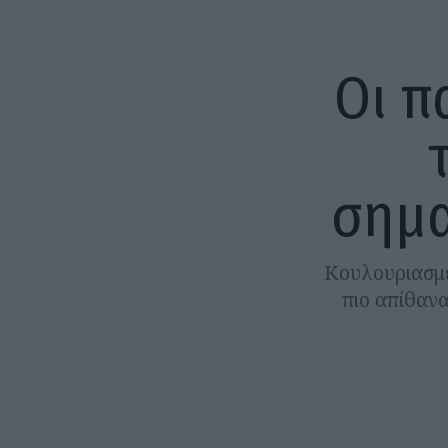
Οι π
σημα
Κουλουριασμέ
πιο απίθανα