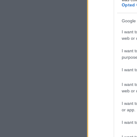
Opted 
Google 
I want t
web or d
Υ
I want t
π
purpose
σ
α
I want 
θ
I want t
μουδιάζει; Αναπ
web or d
Η αλήθεια είναι
I want t
or app.
και παραπάνω– κ
μοιάζουν μυστηρ
I want t
βολικές ή εντελ
I want t