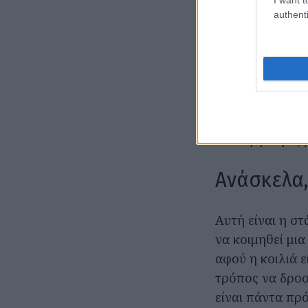
authenti
Κουλουρι
Η πιο κλασική σ
προστατεύει τα
Είναι στάση που
απαραίτητα ότι
επιλογή: λίγος
Ανάσκελα,
Αυτή είναι η στ
να κοιμηθεί μι
αφού η κοιλιά ε
τρόπος να δροσι
είναι πάντα πρ