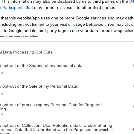
. This information may also be disclosed by us to third parties on the
IA
Participants
that may further disclose it to other third parties.
 that this website/app uses one or more Google services and may gath
including but not limited to your visit or usage behaviour. You may click 
 to Google and its third-party tags to use your data for below specifi
ogle consent section.
l Data Processing Opt Outs
o opt-out of the Sharing of my personal data.
In
o opt-out of the Sale of my Personal Data.
In
to opt-out of processing my Personal Data for Targeted
ing.
In
o opt-out of Collection, Use, Retention, Sale, and/or Sharing
ersonal Data that Is Unrelated with the Purposes for which it
lected.