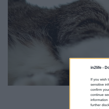
in2life -
Do
If you wish 
sensitive in
confirm you
continue se
information 
further disc