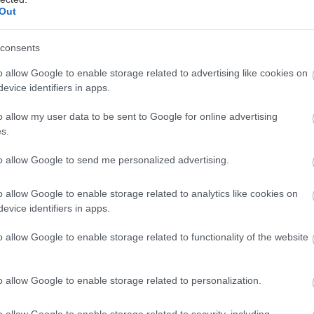
Out
consents
o allow Google to enable storage related to advertising like cookies on
evice identifiers in apps.
o allow my user data to be sent to Google for online advertising
άρχει μια καθολική εμπειρία που ενώνει όλους τους 
s.
τιγμή που χαζεύουμε τις μικρές μας θεότητες να κοι
ναρωτώμενοι αν αυτό που βλέπουμε είναι άνεση ή κ
to allow Google to send me personalized advertising.
αύμα ανατομικής υπέρβασης. Πώς γίνεται να διπλώνε
o allow Google to enable storage related to analytics like cookies on
νέει κανονικά; Και κυρίως: Μήπως προσπαθεί κάτι να
evice identifiers in apps.
 ότι οι γάτες κοιμούνται 12 έως 16 ώρες την ημέρα 
o allow Google to enable storage related to functionality of the website
αι έχουν εξελίξει τον ύπνο σε τέχνη. Οι στάσεις του
ιώδεις, αλλά τις περισσότερες φορές είναι απλώς π
o allow Google to enable storage related to personalization.
ώς τυχαίες. Ας τις δούμε ψύχραιμα.
o allow Google to enable storage related to security, including