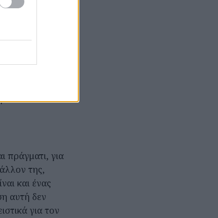
ριάζεται,
ώματός της.
αι δεν σημαίνει
 μια αποδοτική
.
ι πράγματι, για
βάλλον της,
ναι και ένας
ση αυτή δεν
ιστικά για τον