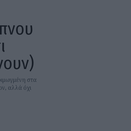
ύπνου
ι
νουν)
ριμωγμένη στα
ον, αλλά όχι