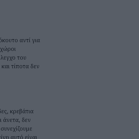
όκουτο αντί για
 χώροι
λεγχο του
 και τίποτα δεν
ες, κρεβάτια
 άνετα, δεν
 συνεχίζουμε
είνη αυτό είναι