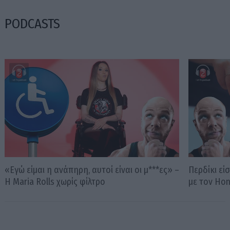
PODCASTS
«Εγώ είμαι η ανάπηρη, αυτοί είναι οι μ***ες» –
Περδίκι εί
Η Maria Rolls χωρίς φίλτρο
με τον Ho