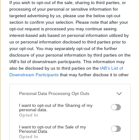
προϊόντα. Τοποθέτησε εδώ το κρέας που
If you wish to opt-out of the sale, sharing to third parties, or
σχεδιάζεις να μαγειρέψεις, αλλά και τρόφιμα που
processing of your personal or sensitive information for
targeted advertising by us, please use the below opt-out
διατηρούνται για καιρό, όπως ξηρούς καρπούς,
section to confirm your selection. Please note that after your
σοκολάτα υγείας, καφέ ή εμφιαλωμένα. Είναι μια
opt-out request is processed you may continue seeing
περιοχή που δεν χρειάζεται συχνή πρόσβαση,
interest-based ads based on personal information utilized by
us or personal information disclosed to third parties prior to
οπότε είναι ό,τι πρέπει για τα μακράς διάρκειας
your opt-out. You may separately opt-out of the further
τρόφιμα.
disclosure of your personal information by third parties on the
IAB’s list of downstream participants. This information may
also be disclosed by us to third parties on the
IAB’s List of
Πόρτα ψυγείου: τα βοηθητικά της διατροφής σου
Downstream Participants
that may further disclose it to other
third parties.
Η πόρτα πρέπει να είναι ο χώρος για προϊόντα
Please note that this website/app uses one or more Google
Personal Data Processing Opt Outs
«συμπληρωματικά». Dressing, μουστάρδες,
services and may gather and store information including but
φυστικοβούτυρο, βούτυρο, ελαιόλαδα, πίκλες και
not limited to your visit or usage behaviour. You may click to
I want to opt-out of the Sharing of my
personal data.
grant or deny consent to Google and its third-party tags to
σάλτσες χωρίς ζάχαρη είναι η «τελική πινελιά»
Opted In
use your data for below specified purposes in below Google
στα καθημερινά γεύματα. Απόφυγε να βάζεις εδώ
consent section.
I want to opt-out of the Sale of my
τρόφιμα που θέλεις να καταναλώνεις συχνά, γιατί
Personal Data.
Opted In
η πόρτα είναι το πιο ζεστό σημείο του ψυγείου και