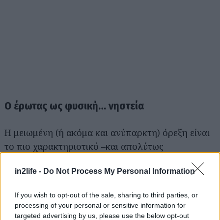
Αναζήτηση
για...
Ο έρωτας ως φυσική… νηστεία
Η μειωμένη (ή ακόμα και ανύπαρκτη) όρεξη είναι
το πιο χαρακτηριστικό –και απολύτως
φυσιολογικό– σύμπτωμα του πρώτου σταδίου του
in2life -
Do Not Process My Personal Information
έρωτα. Το σώμα επικεντρώνεται στο ερωτικό
αντικείμενο και όχι στο φαγητό, ο εγκέφαλος
If you wish to opt-out of the sale, sharing to third parties, or
προτεραιοποιεί την επαφή και την ανταμοιβή, και
processing of your personal or sensitive information for
η χημεία της διέγερσης παραμερίζει προσωρινά
targeted advertising by us, please use the below opt-out