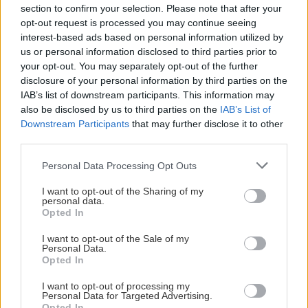
section to confirm your selection. Please note that after your
την πείνα.
opt-out request is processed you may continue seeing
interest-based ads based on personal information utilized by
Αυτή η φάση όμως δεν κρατάει για πάντα. Μόλις
us or personal information disclosed to third parties prior to
your opt-out. You may separately opt-out of the further
το πρώτο κύμα έντασης συναντήσει τη
disclosure of your personal information by third parties on the
σταθερότητα της οξυτοκίνης, της λεγόμενης και
IAB’s list of downstream participants. This information may
«ορμόνης της αγκαλιάς», που γαληνεύει το σώμα
also be disclosed by us to third parties on the
IAB’s List of
Downstream Participants
that may further disclose it to other
και μετατρέπει την έξαψη σε οικειότητα, όταν η
third parties.
σχέση αρχίσει να βρίσκει ρυθμό και ασφάλεια, η
Please note that this website/app uses one or more Google
όρεξη επανέρχεται ομαλά. Και τότε το φαγητό
Personal Data Processing Opt Outs
services and may gather and store information including but
γίνεται ξανά απόλαυση –συχνά κοινή, καθότι
not limited to your visit or usage behaviour. You may click to
I want to opt-out of the Sharing of my
personal data.
συνδεδεμένη με εκείνο το πρώτο συναίσθημα που
grant or deny consent to Google and its third-party tags to
Opted In
use your data for below specified purposes in below Google
στην αρχή δεν σε άφηνε να φας. Εξ ου και το
consent section.
I want to opt-out of the Sale of my
γνωστό αστειάκι που θέλει τα νέα ζευγάρια να
Personal Data.
τρώνε όλη την ώρα.
Opted In
I want to opt-out of processing my
Personal Data for Targeted Advertising.
Opted In