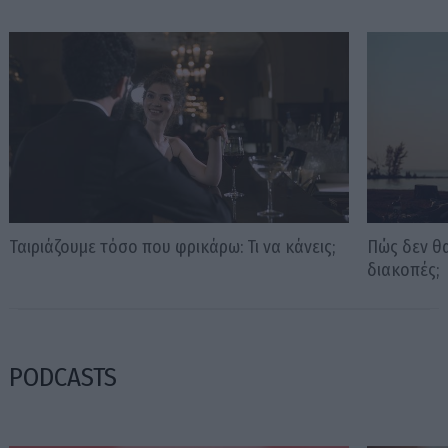
Ταιριάζουμε τόσο που φρικάρω: Τι να κάνεις;
Πώς δεν θα
διακοπές;
PODCASTS