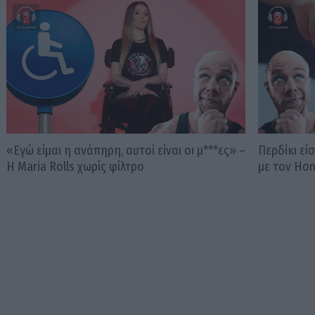
«Εγώ είμαι η ανάπηρη, αυτοί είναι οι μ***ες» –
Περδίκι εί
Η Maria Rolls χωρίς φίλτρο
με τον Ho