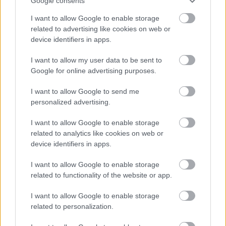
Google consents
η προηγούμενη.
I want to allow Google to enable storage
related to advertising like cookies on web or
Μόλις η μαρέγκα σφίξει, σταματάμε το χτύπημα
device identifiers in apps.
και ενσωματώνουμε το αλεύρι, τη βανίλια και το
I want to allow my user data to be sent to
ξύσμα, ανακατεύοντας με μια ελαστική σπάτουλα
Google for online advertising purposes.
(μαρίζ) με μεγάλες κυκλικές κινήσεις για να μη
I want to allow Google to send me
χάσει τον όγκο της η μαρέγκα. Στρώνουμε
personalized advertising.
αντικολλητικό χαρτί σε ένα ταψί διαμέτρου 25 εκ.,
I want to allow Google to enable storage
καλύπτοντας τον πυθμένα και τα τοιχώματα,
related to analytics like cookies on web or
φροντίζοντας η λωρίδα που θα τοποθετήσουμε
device identifiers in apps.
περιμετρικά στα τοιχώματα να εξέχει από αυτά.
I want to allow Google to enable storage
Εναλλακτικά, χρησιμοποιούμε μια βουτυρωμένη
related to functionality of the website or app.
και αλευρωμένη φόρμα του κέικ με τρύπα.
I want to allow Google to enable storage
related to personalization.
Αδειάζουμε μέσα το μείγμα του κέικ και ψήνουμε
στη μεσαία σχάρα, για περίπου 40 λεπτά.