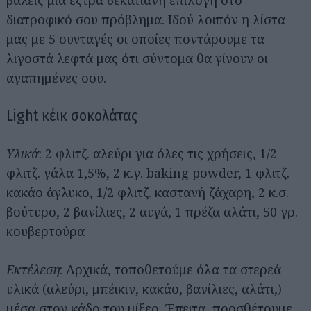
βάλεις μια έξτρα δεκατιανή επιλογή στο
διατροφικό σου πρόβλημα. Ιδού λοιπόν η λίστα
μας με 5 συνταγές οι οποίες ποντάρουμε τα
λιγοστά λεφτά μας ότι σύντομα θα γίνουν οι
αγαπημένες σου.
Light κέικ σοκολάτας
Υλικά
: 2 φλιτζ. αλεύρι για όλες τις χρήσεις, 1/2
φλιτζ. γάλα 1,5%, 2 κ.γ. baking powder, 1 φλιτζ.
κακάο άγλυκο, 1/2 φλιτζ. καστανή ζάχαρη, 2 κ.σ.
βούτυρο, 2 βανίλιες, 2 αυγά, 1 πρέζα αλάτι, 50 γρ.
κουβερτούρα
Εκτέλεση
: Αρχικά, τοποθετούμε όλα τα στερεά
υλικά (αλεύρι, μπέικιν, κακάο, βανίλιες, αλάτι,)
μέσα στον κάδο του μίξερ. Έπειτα, προσθέτουμε