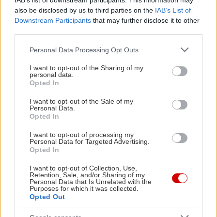
Αngel Cake
IAB’s list of downstream participants. This information may
also be disclosed by us to third parties on the
IAB’s List of
Downstream Participants
that may further disclose it to other
Υλικά:
500 γρ. ζάχαρη άχνη, κοσκινισμένη, 250 γρ.
third parties.
αλεύρι μαλακό, 12 ασπράδια από μεσαία αυγά, 1
Please note that this website/app uses one or more Google
Personal Data Processing Opt Outs
κουτ. γλυκού κρεμόριο (σε μπαχαράδικα και σε
services and may gather and store information including but
μεγάλα σούπερ μάρκετ, στα ράφια με τα
not limited to your visit or usage behaviour. You may click to
I want to opt-out of the Sharing of my
personal data.
grant or deny consent to Google and its third-party tags to
μπαχαρικά), 1/2 κουτ. γλυκού εκχύλισμα βανίλιας,
Opted In
use your data for below specified purposes in below Google
ξύσμα από 1 λεμόνι.
consent section.
I want to opt-out of the Sale of my
Personal Data.
Opted In
Εκτέλεση
: Για να φτιάξουμε το Angel cake,
ξεκινάμε προθερμαίνοντας τον φούρνο στους
I want to opt-out of processing my
Personal Data for Targeted Advertising.
150°C, με αέρα. Στον κάδο του μίξερ χτυπάμε με
Opted In
το σύρμα, σε μέτρια προς δυνατή ταχύτητα, τα
I want to opt-out of Collection, Use,
ασπράδια με το κρεμόριο, μέχρι να αρχίσουν να
Retention, Sale, and/or Sharing of my
Personal Data that Is Unrelated with the
γίνονται μαρέγκα. Συνεχίζοντας το χτύπημα,
Purposes for which it was collected.
Opted Out
προσθέτουμε σε τρεις δόσεις τη ζάχαρη άχνη,
ρίχνοντας την κάθε δόση μόλις έχει ενσωματωθεί