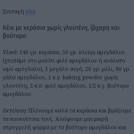
Συνταγή
εδώ
Κέικ με κεράσια χωρίς γλουτένη, ζάχαρη και
βούτυρο
Υλικά
: 140 γρ. κεράσια, 50 γρ. αλεύρι αμυγδάλου
(χτυπάμε στο μούλτι φιλέ αμυγδάλου ή ανάλατο
ωμό αμύγδαλο), 1 μεγάλο αυγό, 20 γρ. μέλι, 80 γρ.
γάλα αμυγδάλου, 1 κ.γ. baking powder χωρίς
Αναζήτηση
για...
γλουτένη, 2 κ.σ. φιλέ αμυγδάλου, 1/2 κ.γ. βούτυρο
αμυγδάλου.
Εκτέλεση
: Πλένουμε καλά τα κεράσια και βγάζουμε
τα κουκούτσια τους. Αλείφουμε μια μικρή
στρογγυλή φόρμα με το βούτυρο αμυγδάλου και