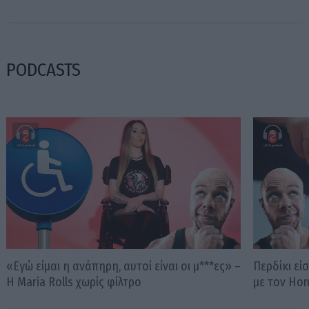
PODCASTS
«Εγώ είμαι η ανάπηρη, αυτοί είναι οι μ***ες» –
Περδίκι εί
Η Maria Rolls χωρίς φίλτρο
με τον Ho