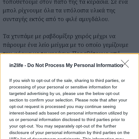
τοποθετούμε στον πάτο της τα κεράσια. Σε ένα
μπολ ρίχνουμε όλα τα υπόλοιπα υλικά της
συνταγής εκτός από το φιλέ αμυγδάλου.
Τα χτυπάμε με ραβδομίξερ χειρός μέχρι να
πάρουμε ένα λείο μείγμα με το οποίο γεμίζουμε
την φόρμα με τα κεράσια. Προσθέτουμε από
πάνω και το φιλέ αμυγδάλου, σκεπάζουμε με
in2life -
Do Not Process My Personal Information
αλουμινόχαρτο και ψήνουμε σε προθερμασμένο
φούρνο στους 175 για περίπου 45 λεπτά.
If you wish to opt-out of the sale, sharing to third parties, or
Αφαιρούμε από τον φούρνο και αφήνουμε να
processing of your personal or sensitive information for
targeted advertising by us, please use the below opt-out
κρυώσει τελείως. Προαιρετικά σερβίρουμε με
section to confirm your selection. Please note that after your
γιαούρτι και έξτρα τρίμμα αμυγδάλου.
opt-out request is processed you may continue seeing
interest-based ads based on personal information utilized by
us or personal information disclosed to third parties prior to
Συνταγή
εδώ
your opt-out. You may separately opt-out of the further
disclosure of your personal information by third parties on the