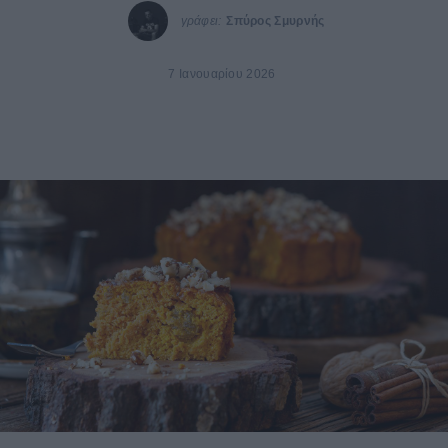
γράφει:
Σπύρος Σμυρνής
7 Ιανουαρίου 2026