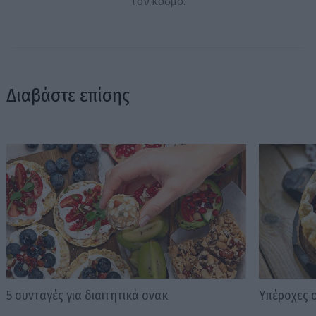
τον κόσμο.
Διαβάστε επίσης
5 συνταγές για διαιτητικά σνακ
Υπέροχες 