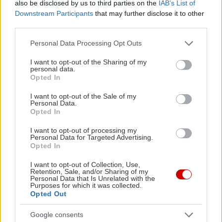
also be disclosed by us to third parties on the
IAB’s List of
Downstream Participants
that may further disclose it to other
Απομακρύνουμε από τη φωτιά και προσθέτουμε
third parties.
λίγο ωμό ελαιόλαδο, το ξύσμα από 1 λεμόνι, λίγο
Please note that this website/app uses one or more Google
Personal Data Processing Opt Outs
από τον χυμό του και άφθονο ψιλοκομμένο
services and may gather and store information including but
βασιλικό. Ανακατεύουμε, δοκιμάζουμε και, εάν
not limited to your visit or usage behaviour. You may click to
I want to opt-out of the Sharing of my
personal data.
grant or deny consent to Google and its third-party tags to
χρειαστεί, διορθώνουμε τη γεύση. Πασπαλίζουμε με
Opted In
use your data for below specified purposes in below Google
τριμμένη παρμεζάνα και απολαμβάνουμε το
consent section.
I want to opt-out of the Sale of my
φαγητό χλιαρό ή σε θερμοκρασία δωματίου.
Personal Data.
Opted In
I want to opt-out of processing my
Personal Data for Targeted Advertising.
Opted In
I want to opt-out of Collection, Use,
Retention, Sale, and/or Sharing of my
Personal Data that Is Unrelated with the
Purposes for which it was collected.
Opted Out
Google consents