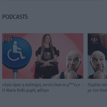
PODCASTS
«Εγώ είμαι η ανάπηρη, αυτοί είναι οι μ***ες» –
Περδίκι εί
Η Maria Rolls χωρίς φίλτρο
με τον Ho