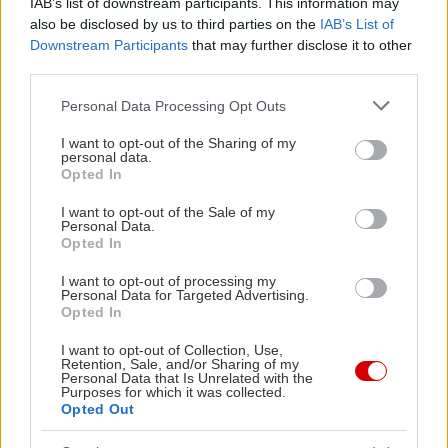
IAB’s list of downstream participants. This information may
κουρασμένος, πιάσε την άκρη της πισίνας,
also be disclosed by us to third parties on the
IAB’s List of
χαλάρωσε και συνέχισε όταν είσαι έτοιμος.
Downstream Participants
that may further disclose it to other
third parties.
Τέλος, απόφυγε τις συγκρίσεις. Μπορεί κάποιοι να
Please note that this website/app uses one or more Google
Personal Data Processing Opt Outs
κολυμπούν πιο γρήγορα ή να δείχνουν πιο άνετοι
services and may gather and store information including but
not limited to your visit or usage behaviour. You may click to
I want to opt-out of the Sharing of my
στο νερό, αλλά αυτό δεν σημαίνει ότι εσύ δεν τα
personal data.
grant or deny consent to Google and its third-party tags to
Opted In
πας καλά. Κάθε αρχή είναι δύσκολη και το μόνο
use your data for below specified purposes in below Google
που έχει σημασία είναι η δική σου πρόοδος, στον
consent section.
I want to opt-out of the Sale of my
Personal Data.
δικό σου ρυθμό.
Opted In
I want to opt-out of processing my
Personal Data for Targeted Advertising.
Opted In
I want to opt-out of Collection, Use,
Retention, Sale, and/or Sharing of my
Personal Data that Is Unrelated with the
Purposes for which it was collected.
Opted Out