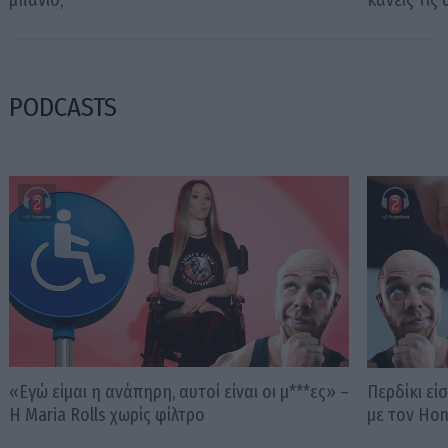
μπάνιο;
κάνεις τις
PODCASTS
«Εγώ είμαι η ανάπηρη, αυτοί είναι οι μ***ες» –
Περδίκι εί
Η Maria Rolls χωρίς φίλτρο
με τον Ho