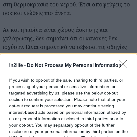
στη θερμοκρασία του νερού. Έτσι αποφεύγεις το
σοκ και νιώθεις πιο άνετα.
Αν και η πισίνα είναι χώρος άσκησης και
χαλάρωσης, δεν σημαίνει ότι οι κανόνες δεν
ισχύουν. Είναι σημαντικό να σέβεσαι τις οδηγίες
του ναυαγοσώστη ή του προπονητή, αλλά και να
δείχνεις κατανόηση στους άλλους που
in2life -
Do Not Process My Personal Information
κολυμπούν. Απέφυγε απότομες κινήσεις,
παφλασμούς ή προσπεράσεις χωρίς προσοχή.
If you wish to opt-out of the sale, sharing to third parties, or
processing of your personal or sensitive information for
targeted advertising by us, please use the below opt-out
Ένα άλλο σημαντικό σημείο είναι η ξεκούραση.
section to confirm your selection. Please note that after your
Πολλοί αρχάριοι ντρέπονται να κάνουν
opt-out request is processed you may continue seeing
interest-based ads based on personal information utilized by
διαλείμματα, θεωρώντας ότι πρέπει να αντέχουν
us or personal information disclosed to third parties prior to
όσο και οι πιο προχωρημένοι. Η αλήθεια είναι ότι
your opt-out. You may separately opt-out of the further
τα διαλείμματα είναι απαραίτητα. Όταν νιώθεις
disclosure of your personal information by third parties on the