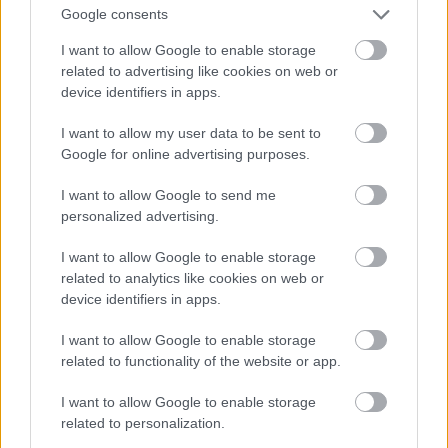
Google consents
I want to allow Google to enable storage
related to advertising like cookies on web or
A post shared by Halandri tennisclub (@halandri_tennis_club)
device identifiers in apps.
I want to allow my user data to be sent to
Πάμε προς βόρεια, εκεί όπου έξτρα δροσιά στο
Google for online advertising purposes.
Χαλάνδρι προσφέρει η δημοφιλής πισίνα του
I want to allow Google to send me
Tennis Club, για μικρούς και μεγάλους
personalized advertising.
κολυμβητές. Θα τη βρεις ανοιχτή καθημερινά και
Σαββατοκύριακα, με είσοδο 15€ τις καθημερινές,
I want to allow Google to enable storage
related to analytics like cookies on web or
18€ το Σάββατο και 20€ την Κυριακή.
device identifiers in apps.
Acqua e Sole
I want to allow Google to enable storage
related to functionality of the website or app.
Επτανήσου 8, Άλιμος, τηλ: 21 0984 1527
I want to allow Google to enable storage
related to personalization.