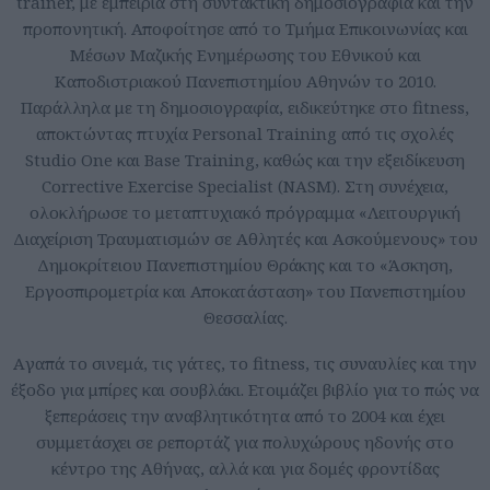
trainer, με εμπειρία στη συντακτική δημοσιογραφία και την
προπονητική. Αποφοίτησε από το Τμήμα Επικοινωνίας και
Μέσων Μαζικής Ενημέρωσης του Εθνικού και
Καποδιστριακού Πανεπιστημίου Αθηνών το 2010.
Παράλληλα με τη δημοσιογραφία, ειδικεύτηκε στο fitness,
αποκτώντας πτυχία Personal Training από τις σχολές
Studio One και Base Training, καθώς και την εξειδίκευση
Corrective Exercise Specialist (NASM). Στη συνέχεια,
ολοκλήρωσε το μεταπτυχιακό πρόγραμμα «Λειτουργική
Διαχείριση Τραυματισμών σε Αθλητές και Ασκούμενους» του
Δημοκρίτειου Πανεπιστημίου Θράκης και το «Άσκηση,
Εργοσπιρομετρία και Αποκατάσταση» του Πανεπιστημίου
Θεσσαλίας.
Aγαπά το σινεμά, τις γάτες, το fitness, τις συναυλίες και την
έξοδο για μπίρες και σουβλάκι. Ετοιμάζει βιβλίο για το πώς να
ξεπεράσεις την αναβλητικότητα από το 2004 και έχει
συμμετάσχει σε ρεπορτάζ για πολυχώρους ηδονής στο
κέντρο της Αθήνας, αλλά και για δομές φροντίδας