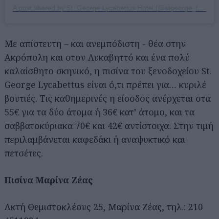
A post shared by St. George Lycabettus Hotel (@stgeorge_lycabettus_hotel)
Με απίστευτη – και ανεμπόδιστη - θέα στην
Ακρόπολη και στον Λυκαβηττό και ένα πολύ
καλαίσθητο σκηνικό, η πισίνα του ξενοδοχείου St.
George Lycabettus είναι ό,τι πρέπει για… κυριλέ
βουτιές. Τις καθημερινές η είσοδος ανέρχεται στα
55€ για τα δύο άτομα ή 36€ κατ’ άτομο, και τα
σαββατοκύριακα 70€ και 42€ αντίστοιχα. Στην τιμή
περιλαμβάνεται καφεδάκι ή αναψυκτικό και
πετσέτες.
Πισίνα Μαρίνα Ζέας
Ακτή Θεμιστοκλέους 25, Μαρίνα Ζέας, τηλ.: 210