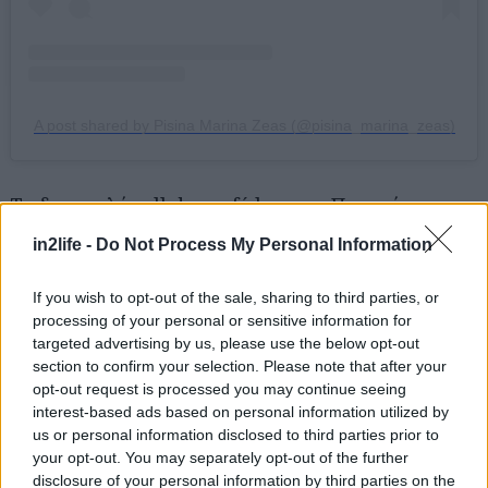
A post shared by Pisina Marina Zeas (@pisina_marina_zeas)
To δημοφιλές all day café bar του Πειραιά
διαθέτει μια ωραιότατη και καθαρή πισίνα, στην
in2life -
Do Not Process My Personal Information
οποία βουτάμε καθημερινά και Σαββατοκύριακα,
με είσοδο 15€ και 20€ αντίστοιχα. Στην είσοδο
If you wish to opt-out of the sale, sharing to third parties, or
processing of your personal or sensitive information for
περιλαμβάνεται καφεδάκι η αναψυκτικό.
targeted advertising by us, please use the below opt-out
section to confirm your selection. Please note that after your
Χαλάνδρι Tennis Club
opt-out request is processed you may continue seeing
interest-based ads based on personal information utilized by
us or personal information disclosed to third parties prior to
Γαρρητού 13, Χαλάνδρι, τηλ: 2106007830
your opt-out. You may separately opt-out of the further
disclosure of your personal information by third parties on the