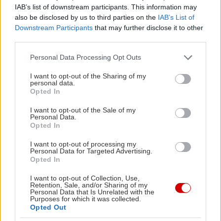
IAB’s list of downstream participants. This information may
also be disclosed by us to third parties on the
IAB’s List of
Downstream Participants
that may further disclose it to other
third parties.
Please note that this website/app uses one or more Google
Personal Data Processing Opt Outs
services and may gather and store information including but
not limited to your visit or usage behaviour. You may click to
I want to opt-out of the Sharing of my
personal data.
grant or deny consent to Google and its third-party tags to
Opted In
use your data for below specified purposes in below Google
consent section.
I want to opt-out of the Sale of my
Personal Data.
Opted In
View this post on Instagram
I want to opt-out of processing my
Personal Data for Targeted Advertising.
Opted In
I want to opt-out of Collection, Use,
Retention, Sale, and/or Sharing of my
Personal Data that Is Unrelated with the
Purposes for which it was collected.
Opted Out