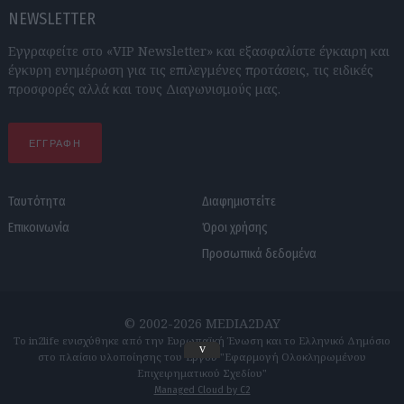
NEWSLETTER
Εγγραφείτε στο «VIP Newsletter» και εξασφαλίστε έγκαιρη και
έγκυρη ενημέρωση για τις επιλεγμένες προτάσεις, τις ειδικές
προσφορές αλλά και τους Διαγωνισμούς μας.
ΕΓΓΡΑΦΗ
Ταυτότητα
Διαφημιστείτε
Επικοινωνία
Όροι χρήσης
Προσωπικά δεδομένα
© 2002-2026 MEDIA2DAY
Το in2life ενισχύθηκε από την Ευρωπαϊκή Ένωση και το Ελληνικό Δημόσιο
v
στο πλαίσιο υλοποίησης του Έργου "Εφαρμογή Ολοκληρωμένου
Επιχειρηματικού Σχεδίου"
Managed Cloud by C2