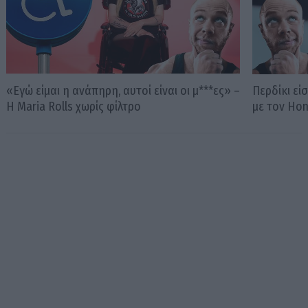
«Εγώ είμαι η ανάπηρη, αυτοί είναι οι μ***ες» –
Περδίκι εί
Η Maria Rolls χωρίς φίλτρο
με τον Ho