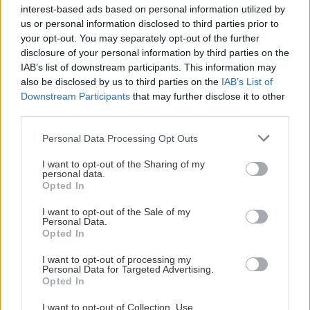
ελεύθερη κολύμβηση, έχουν την δυνατότητα να
interest-based ads based on personal information utilized by
κάνουν χρήση και των δύο κολυμβητηρίων με μια
us or personal information disclosed to third parties prior to
your opt-out. You may separately opt-out of the further
μόνο συνδρομή. Το κόστος ανέρχεται στα 35€ τον
disclosure of your personal information by third parties on the
μήνα για τρεις φορές την εβδομάδα, ενώ το
IAB’s list of downstream participants. This information may
εισιτήριο ημέρας είναι στα 6€. Για δημότες
also be disclosed by us to third parties on the
IAB’s List of
Downstream Participants
that may further disclose it to other
παρέχεται έκπτωση 10€. Αναλυτικά τα ωράρια
third parties.
εδώ
.
Please note that this website/app uses one or more Google
Personal Data Processing Opt Outs
services and may gather and store information including but
Κολυμβητήριο ΟΑΚΑ
not limited to your visit or usage behaviour. You may click to
I want to opt-out of the Sharing of my
personal data.
grant or deny consent to Google and its third-party tags to
Opted In
use your data for below specified purposes in below Google
Κηφισίας 37, Μαρούσι, τηλ: 210 6868446
consent section.
I want to opt-out of the Sale of my
Personal Data.
Opted In
Στις όμορφες εγκαταστάσεις του ΟΑΚΑ, θα βρεις
μια ανοικτή θερμαινόμενη πισίνα για το κοινό, η
I want to opt-out of processing my
Personal Data for Targeted Advertising.
οποία λειτουργεί Δευτέρα με Παρασκευή 7.30 με
Opted In
16.45. Η μηνιαία συνδρομή για 20 χρήσεις κοστίζει
I want to opt-out of Collection, Use,