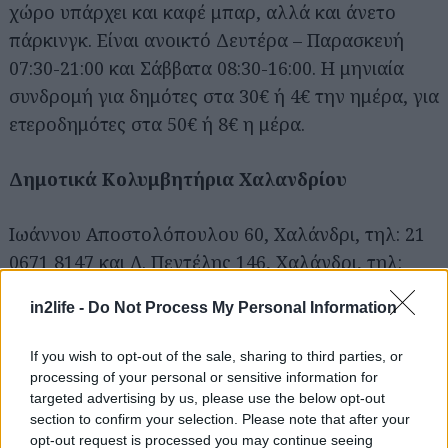
χώρο υπάρχει και καφέ μπαρ, αλλά και άνετο
πάρκινγκ. Είναι ανοικτό Δευτέρα – Παρασκευή
07:30-21:00 και Σάββατα 08:30-16:00. Η μηνιαία
συνδρομή για δημότες στα 30€ ή 4€ την ημέρα, για
ετεροδημότες στα 50€ ή 8€ η μέρα.
Δημοτικά Κολυμβητήρια Χαλανδρίου
Ιωάννου Αποστολόπουλου 60, Χαλάνδρι, τηλ: 21
0671 8147 και Λ. Πεντέλης 146, Χαλάνδρι, τηλ:
2106819350, 2106814328
in2life -
Do Not Process My Personal Information
Ο Δήμος Χαλανδρίου διαθέτει δύο κολυμβητήρια,
If you wish to opt-out of the sale, sharing to third parties, or
το κλειστό στο Αθλητικό Κέντρο «Ν. Πέρκιζας»
processing of your personal or sensitive information for
και το ανοικτό Κολυμβητήριο «Π.
targeted advertising by us, please use the below opt-out
section to confirm your selection. Please note that after your
Παπαγιαννόπουλος». Όσοι ενήλικες κάνουν
opt-out request is processed you may continue seeing