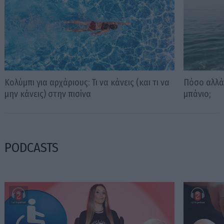
Κολύμπι για αρχάριους: Τι να κάνεις (και τι να
Πόσο αλλά
μην κάνεις) στην πισίνα
μπάνιο;
PODCASTS