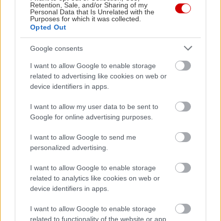
70€, ενώ το ημερήσιο πρωινό εισιτήριο στην
Retention, Sale, and/or Sharing of my
Personal Data that Is Unrelated with the
ανοικτή πισίνα ανέρχεται στα 3€ από τις 7.30
Purposes for which it was collected.
Opted Out
μέχρι τις 12.00.
Google consents
Δημοτικό Κολυμβητήριο Γαλατσίου
I want to allow Google to enable storage
related to advertising like cookies on web or
Λ. Βεΐκου 13, Γαλάτσι, τηλ: 21 0213 2712
device identifiers in apps.
I want to allow my user data to be sent to
Στο πανέμορφο άλσος του Γαλατσίου, το
Google for online advertising purposes.
Κολυμβητήριο του Δήμου διαθέτει πισίνα 25
I want to allow Google to send me
μέτρων η οποία λειτουργεί για το κοινό Δευτέρα
personalized advertising.
και Τετάρτη 7.30 με 21.30, Τρίτη, Πέμπτη και
Παρασκευή 7.30 με 16.30 και 20.00 με 21.30 και
I want to allow Google to enable storage
related to analytics like cookies on web or
Σάββατο 8 με 14.00. Η μηνιαία συνδρομή κοστίζει
device identifiers in apps.
25€ για δημότες και 45€ για ετεροδημότες, ενώ η
ωριαία επίσκεψη στα 5€ και 7€, αντίστοιχα.
I want to allow Google to enable storage
related to functionality of the website or app.