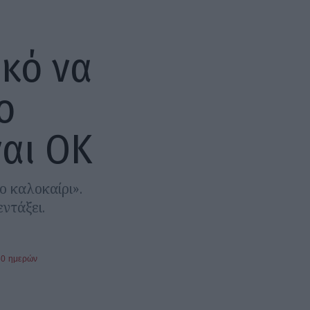
ικό να
ο
ναι ΟΚ
ο καλοκαίρι».
εντάξει.
60 ημερών