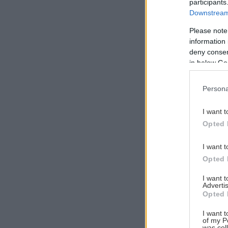
participants
Downstream 
Please note
information 
Αναζήτηση
deny consent
για...
in below Go
Persona
I want t
Opted 
I want t
Opted 
I want 
Advertis
Opted 
I want t
of my P
was col