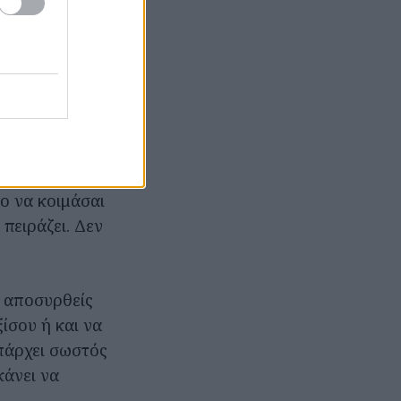
 Αυτή η αίσθηση
αι πως κανείς
ο.
δικό του ρυθμό
.
ις σπίτι αντί
ο να κοιμάσαι
 πειράζει. Δεν
α αποσυρθείς
ξίσου ή και να
υπάρχει σωστός
κάνει να