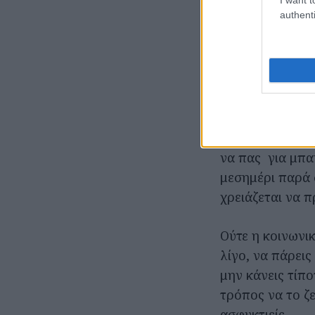
χαμογελαστός κ
authenti
Και αν δεν νιώθ
πίεσης μπορεί ν
δεν είναι υποχρ
Ο καθένας έχει
Αν εσύ φέτος δε
να πας για μπα
μεσημέρι παρά σ
χρειάζεται να π
Ούτε η κοινωνικ
λίγο, να πάρεις
μην κάνεις τίπ
τρόπος να το ζε
ασφυκτιείς.