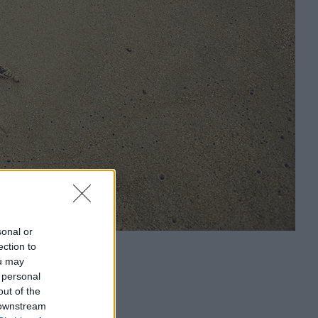
sonal or
ection to
ou may
 personal
out of the
 downstream