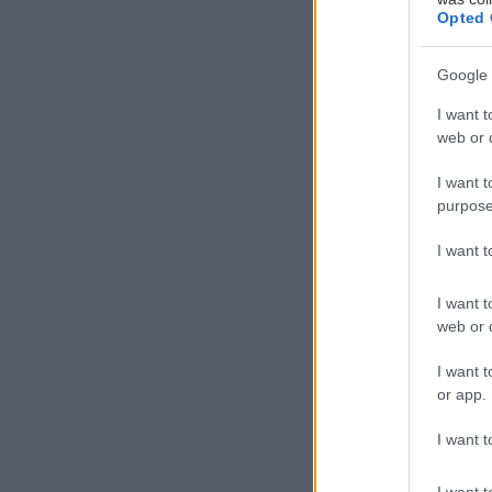
Opted 
Google 
I want t
Κ
web or d
α
I want t
κ
purpose
π
I want 
Τι συμβαίνει όμ
I want t
την καλοκαιριν
web or d
έπρεπε» να περν
κάνεις;
I want t
or app.
Η αλήθεια είνα
I want t
καλοκαίρι:
ότι 
I want t