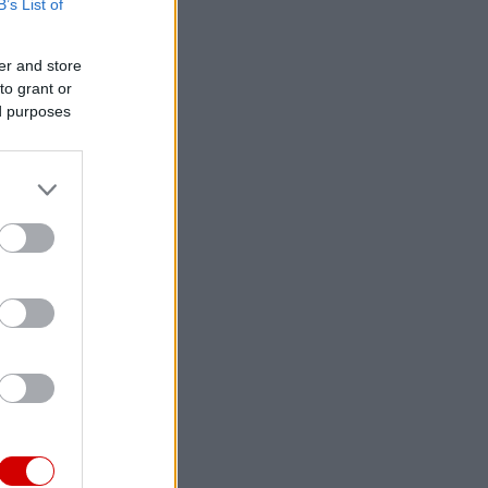
B’s List of
er and store
to grant or
ed purposes