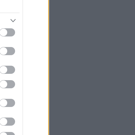
πολύχρωμα
ι των εξωτικών
ί να νιώθεις
ς ότι «θα
 γιατί δεν το
 γύρω από το
εμπειρίες,