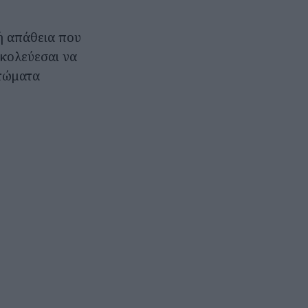
ή απάθεια που
σκολεύεσαι να
πτώματα