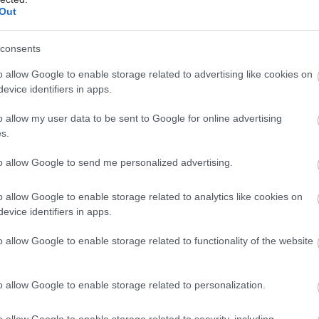
Out
consents
o allow Google to enable storage related to advertising like cookies on
evice identifiers in apps.
λοκαίρι: η εποχή του ήλιου, των φωτογραφιών με 
o allow my user data to be sent to Google for online advertising
οκτέιλ ανά χείρας, των διακοπών, της ανεμελιάς κα
s.
αραλιών.
to allow Google to send me personalized advertising.
ως όταν όλα αυτά δεν σου βγαίνουν φυσικά; Όταν αντ
o allow Google to enable storage related to analytics like cookies on
ή φασούλα όπως όλοι, αισθάνεσαι πίεση; Όταν νιώθει
evice identifiers in apps.
άς τέλεια, αλλά το μόνο που αισθάνεσαι είναι ενοχή
o allow Google to enable storage related to functionality of the website
ι πως υπάρχει
ένα ενοχλητικά καταπιεστικό μοτίβο
o allow Google to enable storage related to personalization.
οφείλεις να είσαι κοινωνικός, ευτυχισμένος, γεμάτος 
o allow Google to enable storage related to security, including