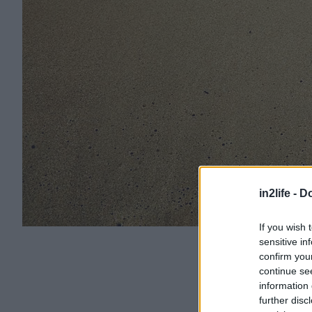
in2life -
Do
If you wish 
sensitive in
confirm you
continue se
information 
further disc