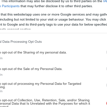
. This information may also be disclosed by us to third parties on the
IA
Participants
that may further disclose it to other third parties.
 that this website/app uses one or more Google services and may gath
including but not limited to your visit or usage behaviour. You may click 
 to Google and its third-party tags to use your data for below specifi
ogle consent section.
l Data Processing Opt Outs
o opt-out of the Sharing of my personal data.
In
o opt-out of the Sale of my Personal Data.
In
to opt-out of processing my Personal Data for Targeted
ing.
In
o opt-out of Collection, Use, Retention, Sale, and/or Sharing
ersonal Data that Is Unrelated with the Purposes for which it
lected.