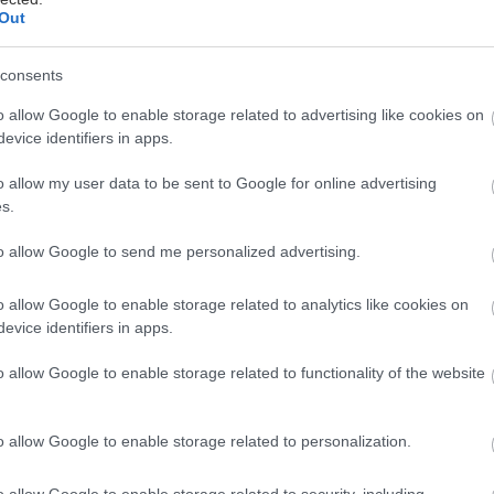
Out
consents
θα σε κουρου-ιδέψουμε. Καλή τυρόπιτα κουρού δύσκ
o allow Google to enable storage related to advertising like cookies on
α, μιας και τεχνική παρασκευής της δεν είναι τόσο α
evice identifiers in apps.
μίζεις. Θέλει καλές πρώτες ύλες, μεράκι, σωστή ανα
ι τυριού και καλό ψήσιμο.
o allow my user data to be sent to Google for online advertising
s.
φούρνοι και τυροπιτάδικα που το κρατάνε αληθινό, 
to allow Google to send me personalized advertising.
 παρασκευή της και αν τα εντοπίσεις θα σε ανταμείψ
o allow Google to enable storage related to analytics like cookies on
ροϊόν.
evice identifiers in apps.
α αγαπημένα μας για ασυναγώνιστη κουρού εν Αθήν
o allow Google to enable storage related to functionality of the website
o allow Google to enable storage related to personalization.
o allow Google to enable storage related to security, including