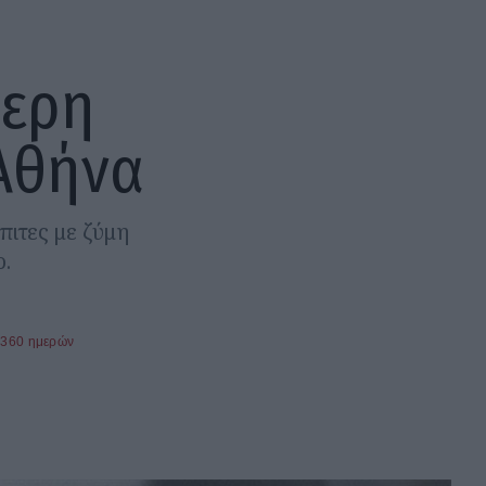
τερη
Αθήνα
πιτες με ζύμη
ο.
 360 ημερών