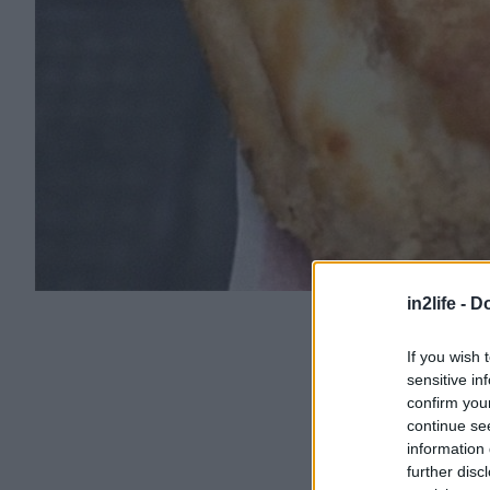
in2life -
Do
If you wish 
sensitive in
confirm you
continue se
information 
further disc