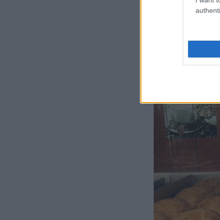
Πεσμαζόγλου 3 &
authenti