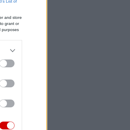
B’s List of
er and store
to grant or
ed purposes