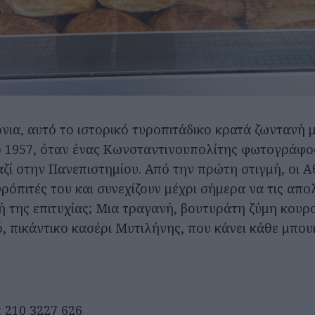
όνια, αυτό το ιστορικό τυροπιτάδικο κρατά ζωντανή
ο 1957, όταν ένας Κωνσταντινουπολίτης φωτογράφος
ζί στην Πανεπιστημίου. Από την πρώτη στιγμή, οι Α
υρόπιτές του και συνεχίζουν μέχρι σήμερα να τις απ
ή της επιτυχίας; Μια τραγανή, βουτυράτη ζύμη κουρ
, πικάντικο κασέρι Μυτιλήνης, που κάνει κάθε μπου
: 210 3227 626