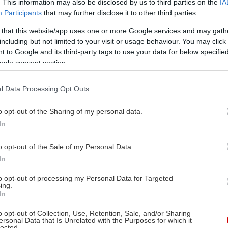
. This information may also be disclosed by us to third parties on the
IA
Participants
that may further disclose it to other third parties.
 that this website/app uses one or more Google services and may gath
including but not limited to your visit or usage behaviour. You may click 
 to Google and its third-party tags to use your data for below specifi
ogle consent section.
l Data Processing Opt Outs
o opt-out of the Sharing of my personal data.
In
o opt-out of the Sale of my Personal Data.
In
to opt-out of processing my Personal Data for Targeted
ing.
In
o opt-out of Collection, Use, Retention, Sale, and/or Sharing
ersonal Data that Is Unrelated with the Purposes for which it
lected.