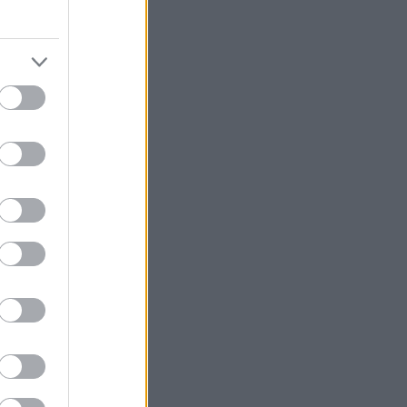
ολα θα βρεις
πλή όσο
λογία βουτύρου
με ιστορία
ουν με το
αις.