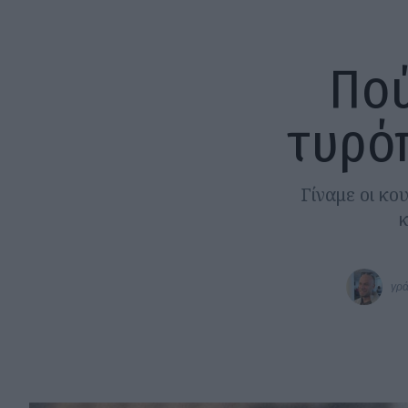
Πού
τυρό
Γίναμε οι κο
κ
γρά