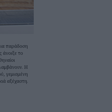
 μια παράδοση
 άνοιξε το
θηναίοι
ολαμβάνουν. Η
ού, γεμισμένη
κιά αξέχαστη.