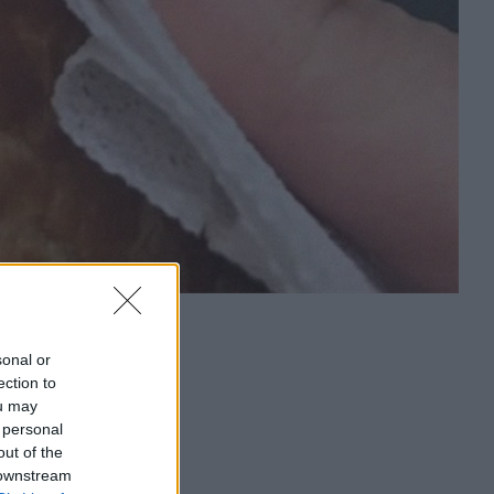
sonal or
ection to
ou may
 personal
out of the
 downstream