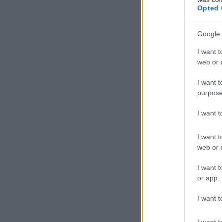
Opted 
Δ
Google 
ε 
I want t
πι
web or d
νο
κα
I want t
purpose
Υπάρχουν όμως 
I want 
δεκαετιών στην
I want t
εκλεκτά τους π
web or d
Δες παρακάτω τ
I want t
or app.
Μαμ
I want t
I want t