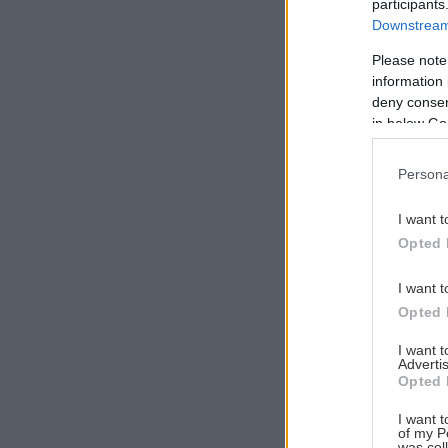
participants
Downstream 
Please note
information 
Αναζήτηση
deny consent
για...
in below Go
Persona
I want t
Opted 
I want t
Opted 
I want 
Advertis
Opted 
I want t
of my P
was col