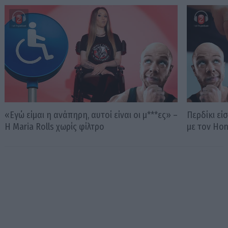
«Εγώ είμαι η ανάπηρη, αυτοί είναι οι μ***ες» –
Περδίκι εί
Η Maria Rolls χωρίς φίλτρο
με τον Ho