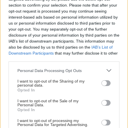
εντυπωσιασμού με δώρα και φανταχτερούς
section to confirm your selection. Please note that after your
στολισμούς.
opt-out request is processed you may continue seeing
interest-based ads based on personal information utilized by
us or personal information disclosed to third parties prior to
* Μείωσε τα έξοδα. Χρησιμοποίησε τη
your opt-out. You may separately opt-out of the further
δημιουργικότητά σου και αντί για ακριβά δώρα,
disclosure of your personal information by third parties on the
IAB’s list of downstream participants. This information may
δοκίμασε τα χειροποίητα ή συμβολικά δώρα.
also be disclosed by us to third parties on the
IAB’s List of
Άλλωστε, τα μικρά πράγματα με προσωπική αξία
Downstream Participants
that may further disclose it to other
είναι συχνά πιο πολύτιμα!
third parties.
Please note that this website/app uses one or more Google
Personal Data Processing Opt Outs
Αν οι γιορτές σε πιέζουν, είναι σημαντικό να
services and may gather and store information including but
not limited to your visit or usage behaviour. You may click to
I want to opt-out of the Sharing of my
θέσεις όρια και να εστιάσεις σε αυτά που έχουν
personal data.
grant or deny consent to Google and its third-party tags to
πραγματικά αξία για σένα. Δώσε στον εαυτό σου
Opted In
use your data for below specified purposes in below Google
την άδεια να χαρεί με τον τρόπο που σε εκφράζει
consent section.
I want to opt-out of the Sale of my
Personal Data.
και αγκάλιασε τις γιορτές με λιγότερη πίεση και
Opted In
περισσότερη αγάπη!
I want to opt-out of processing my
Personal Data for Targeted Advertising.