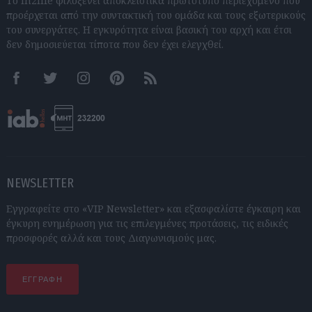
Το In2life φιλοξενεί αποκλειστικά πρωτότυπο περιεχόμενο που
προέρχεται από την συντακτική του ομάδα και τους εξωτερικούς
του συνεργάτες. Η εγκυρότητα είναι βασική του αρχή και έτσι
δεν δημοσιεύεται τίποτα που δεν έχει ελεγχθεί.
Facebook
Twitter
Instagram
Pinterest
RSS feeds
NEWSLETTER
Εγγραφείτε στο «VIP Newsletter» και εξασφαλίστε έγκαιρη και
έγκυρη ενημέρωση για τις επιλεγμένες προτάσεις, τις ειδικές
προσφορές αλλά και τους Διαγωνισμούς μας.
ΕΓΓΡΑΦΗ