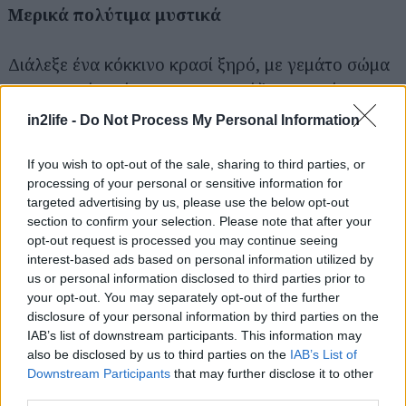
Μερικά πολύτιμα μυστικά
Αναζήτηση
για...
Διάλεξε ένα κόκκινο κρασί ξηρό, με γεμάτο σώμα
και φρουτένιο άρωμα. Δεν χρειάζεται να είναι
ακριβό –πρέπει όμως να πίνεται και σκέτο.
in2life -
Do Not Process My Personal Information
Έξτρα υλικά κατάλληλα για πειραματισμούς,
If you wish to opt-out of the sale, sharing to third parties, or
processing of your personal or sensitive information for
ανάλογα με τα γούστα τα δικά σου και της
targeted advertising by us, please use the below opt-out
παρέας: Μοσχοκάρυδο, τζίντζερ, κάρδαμο, ή
section to confirm your selection. Please note that after your
μπαχάρι.
opt-out request is processed you may continue seeing
interest-based ads based on personal information utilized by
us or personal information disclosed to third parties prior to
Ζέστανε τις κούπες στις οποίες θα σερβίρεις το
your opt-out. You may separately opt-out of the further
κρασί, τοποθετώντας τις για 1-2 λεπτά στον
disclosure of your personal information by third parties on the
IAB’s list of downstream participants. This information may
φούρνο μικροκυμάτων, προκειμένου να
also be disclosed by us to third parties on the
IAB’s List of
διατηρήσουν ζεστό το κρασί για περισσότερη ώρα.
Downstream Participants
that may further disclose it to other
third parties.