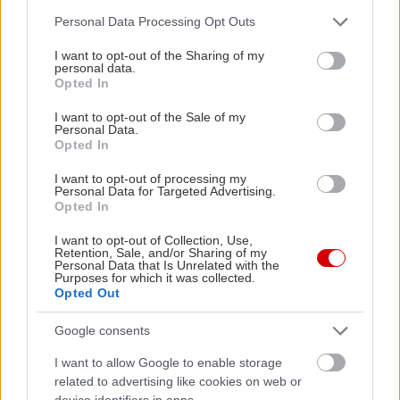
Please note that this website/app uses one or more Google
Personal Data Processing Opt Outs
services and may gather and store information including but
not limited to your visit or usage behaviour. You may click to
I want to opt-out of the Sharing of my
personal data.
grant or deny consent to Google and its third-party tags to
Opted In
use your data for below specified purposes in below Google
consent section.
I want to opt-out of the Sale of my
Personal Data.
Opted In
I want to opt-out of processing my
Personal Data for Targeted Advertising.
Opted In
I want to opt-out of Collection, Use,
Retention, Sale, and/or Sharing of my
Personal Data that Is Unrelated with the
Purposes for which it was collected.
Opted Out
Google consents
I want to allow Google to enable storage
related to advertising like cookies on web or
device identifiers in apps.