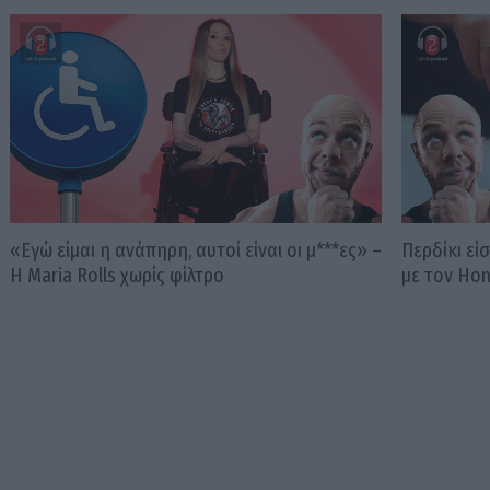
«Εγώ είμαι η ανάπηρη, αυτοί είναι οι μ***ες» –
Περδίκι εί
Η Maria Rolls χωρίς φίλτρο
με τον Ho