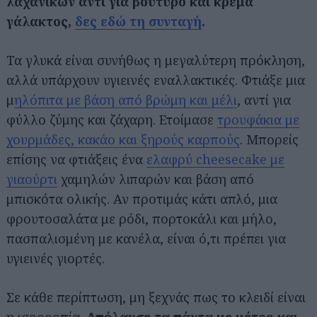
λαχανικών αντί για βούτυρο και κρέμα
γάλακτος,
δες εδώ τη συνταγή
.
Τα γλυκά είναι συνήθως η μεγαλύτερη πρόκληση,
αλλά υπάρχουν υγιεινές εναλλακτικές. Φτιάξε μια
μ
ηλόπιτα με βάση από βρώμη και μέλι
, αντί για
φύλλο ζύμης και ζάχαρη. Ετοίμασε
τρουφάκια με
χουρμάδες, κακάο και ξηρούς καρπούς
. Μπορείς
επίσης να φτιάξεις ένα
ελαφρύ cheesecake με
γιαούρτι
χαμηλών λιπαρών και βάση από
μπισκότα ολικής. Αν προτιμάς κάτι απλό, μια
φρουτοσαλάτα με ρόδι, πορτοκάλι και μήλο,
πασπαλισμένη με κανέλα, είναι ό,τι πρέπει για
υγιεινές γιορτές.
Αναζήτηση
για...
Σε κάθε περίπτωση, μη ξεχνάς πως το κλειδί είναι