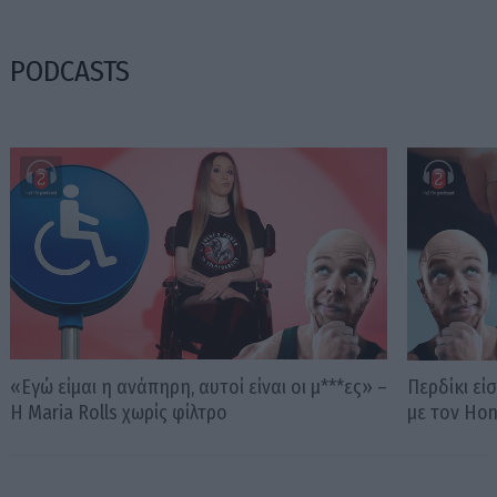
PODCASTS
«Εγώ είμαι η ανάπηρη, αυτοί είναι οι μ***ες» –
Περδίκι εί
Η Maria Rolls χωρίς φίλτρο
με τον Ho