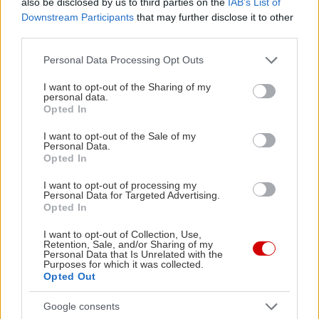
also be disclosed by us to third parties on the
IAB’s List of
μαγειρέματος. Έτσι θα φας νόστιμα και ωραία στις
Downstream Participants
that may further disclose it to other
third parties.
γιορτές, χωρίς να επιβαρύνεις τον οργανισμό σου
ή να αισθάνεσαι ενοχές.
Please note that this website/app uses one or more Google
Personal Data Processing Opt Outs
services and may gather and store information including but
not limited to your visit or usage behaviour. You may click to
I want to opt-out of the Sharing of my
Και από του χρόνου… δίαιτα!
personal data.
grant or deny consent to Google and its third-party tags to
Opted In
use your data for below specified purposes in below Google
consent section.
I want to opt-out of the Sale of my
Personal Data.
Opted In
I want to opt-out of processing my
Personal Data for Targeted Advertising.
Opted In
I want to opt-out of Collection, Use,
Retention, Sale, and/or Sharing of my
Personal Data that Is Unrelated with the
Purposes for which it was collected.
Opted Out
Google consents