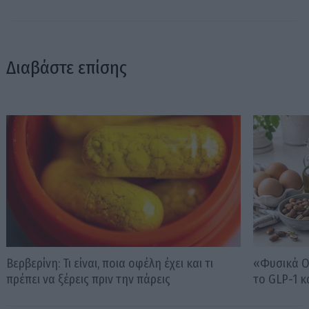
Διαβάστε επίσης
Βερβερίνη: Τι είναι, ποια οφέλη έχει και τι
«Φυσικά O
πρέπει να ξέρεις πριν την πάρεις
το GLP-1 κα