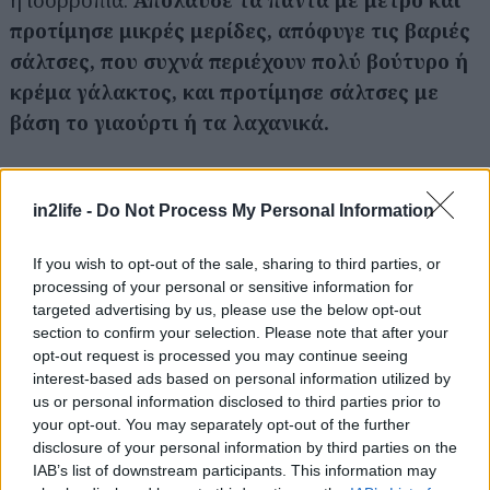
η ισορροπία.
Απόλαυσε τα πάντα με μέτρο και
προτίμησε μικρές μερίδες, απόφυγε τις βαριές
σάλτσες, που συχνά περιέχουν πολύ βούτυρο ή
κρέμα γάλακτος, και προτίμησε σάλτσες με
βάση το γιαούρτι ή τα λαχανικά.
Συνόδευσε το γεύμα σου με νερό ή φυσικά
αφεψήματα αντί για αναψυκτικά ή βαριά ποτά. Αν
in2life -
Do Not Process My Personal Information
θέλεις να πιεις κάτι σε αλκοόλ, ένα ποτήρι
If you wish to opt-out of the sale, sharing to third parties, or
κόκκινο κρασί είναι μια καλή επιλογή, αφού είναι
processing of your personal or sensitive information for
πλούσιο σε αντιοξειδωτικά.
targeted advertising by us, please use the below opt-out
section to confirm your selection. Please note that after your
opt-out request is processed you may continue seeing
Εξίσου σημαντικό είναι να απολαύσεις τη
interest-based ads based on personal information utilized by
διαδικασία. Το φαγητό δεν είναι μόνο θρέψη,
us or personal information disclosed to third parties prior to
αλλά και απόλαυση και κοινωνική εμπειρία.
your opt-out. You may separately opt-out of the further
disclosure of your personal information by third parties on the
Κράτησε τη διάθεσή σου εορταστική, αλλά
IAB’s list of downstream participants. This information may
επίλεξε συνειδητά τα υλικά και τις μεθόδους