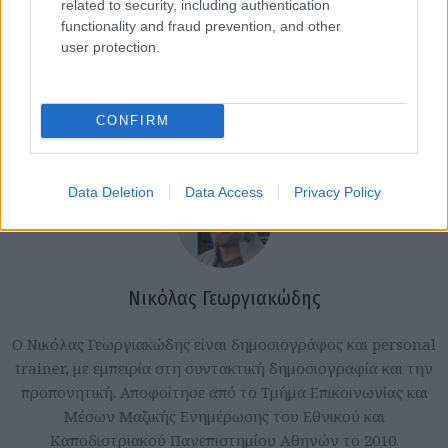
related to security, including authentication
functionality and fraud prevention, and other
user protection.
CONFIRM
Data Deletion
Data Access
Privacy Policy
Νικόλας Γεωργιακώδης
Ο Νικόλας Γεωργιακώδης είναι δημοσιογράφος και personal
trainer, με εμπειρία στη συντακτική δημοσιογραφία και την
προπονητική. Αποφοίτησε από το Τμήμα Επικοινωνίας και
Μέσων Μαζικής Ενημέρωσης του Εθνικού και
Καποδιστριακού Πανεπιστημίου Αθηνών το 2010.