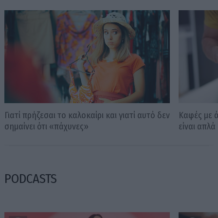
Γιατί πρήζεσαι το καλοκαίρι και γιατί αυτό δεν
Καφές με ά
σημαίνει ότι «πάχυνες»
είναι απλά
PODCASTS