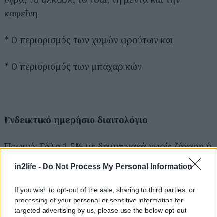
καφεΐνη
* Ο περιορισμός των χυμών φρούτων και
* Ο περιορισμός των μπαχαρικών
Αναζήτηση
για...
Ενδεικτικό ημερήσιο διαιτολόγιο
Πρωινό: Γάλα 1,5% με δημητριακά χωρίς ζάχαρη ή
ασπράδια με κουάκερ και λίγη κανέλα
in2life -
Do Not Process My Personal Information
Δεκατιανό: Μπανάνα με γιαούρτι 2%
If you wish to opt-out of the sale, sharing to third parties, or
processing of your personal or sensitive information for
targeted advertising by us, please use the below opt-out
Μεσημεριανό: Ψάρι στον φούρνο με μπρόκολο