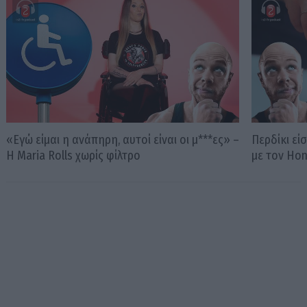
«Εγώ είμαι η ανάπηρη, αυτοί είναι οι μ***ες» –
Περδίκι εί
Η Maria Rolls χωρίς φίλτρο
με τον Ho