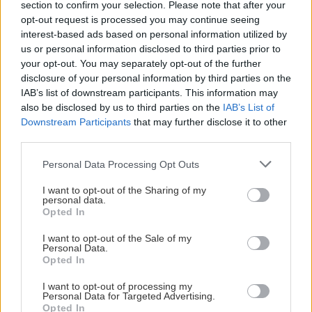
section to confirm your selection. Please note that after your
opt-out request is processed you may continue seeing
Απογευματινό: Τοστ ολικής με γαλοπούλα και
interest-based ads based on personal information utilized by
us or personal information disclosed to third parties prior to
τυρί light
your opt-out. You may separately opt-out of the further
disclosure of your personal information by third parties on the
Βραδινό: Μακαρονοσαλάτα με πένες ολικής και
IAB’s list of downstream participants. This information may
φιλέτο κοτόπουλου
also be disclosed by us to third parties on the
IAB’s List of
Downstream Participants
that may further disclose it to other
third parties.
Σε κάθε περίπτωση πειραματίσου για το ποιες
Please note that this website/app uses one or more Google
Personal Data Processing Opt Outs
αλλαγές σε βοηθούν μεμονωμένα ή συνδυαστικά.
services and may gather and store information including but
Αν όμως τα συμπτώματα σε ταλαιπωρούν για δύο
not limited to your visit or usage behaviour. You may click to
I want to opt-out of the Sharing of my
personal data.
ή περισσότερες φορές την εβδομάδα, θα πρέπει
grant or deny consent to Google and its third-party tags to
Opted In
use your data for below specified purposes in below Google
να επισκεφτείς τον γιατρό σου.
consent section.
I want to opt-out of the Sale of my
Personal Data.
Opted In
Με πληροφορίες από Iatronet
I want to opt-out of processing my
Personal Data for Targeted Advertising.
Opted In