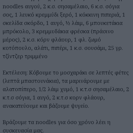
noodles αυγού, 2 κ.σ. σησαμέλαιο, 6 κ.σ. σόγια
σoς, 1 λευκό κρεμμύδι ξερό, 1 κόκκινη πιπεριά, 1
σκελίδα σκόρδο, 1 αυγό, ½ λάιμ, 6 μπουκετάκια
μπρόκολο, 3 κρεμμυδάκια φρέσκα (πράσινο
μέρος), 2 κ.σ. κόρν φλάουρ, 1 φλ. ζωμό
κοτόπουλο, αλάτι, πιπέρι, 1 κ.σ. σουσάμι, 25 γρ.
τζίντζερ τριμμένο
Εκτέλεση: Κόβουμε το μοσχαράκι σε λεπτές φέτες
(λεπτά μπαστουνάκια), τα μαρινάρουμε με
αλατοπίπερο, 1/2 λάιμ χυμό, 1 κ.τ.σ σησαμέλαιο, 2
κ.τ.σ σόγια, 1 αυγό, 2 κ.τ.σ κορν φλάουρ,
Αναζήτηση
ανακατεύουμε και βάζουμε ψυγείο.
για...
Βράζουμε τα noodles για όσο χρόνο λέει η
συσκευασία μας.