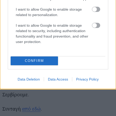
βάζουμε στο μπολ.
I want to allow Google to enable storage
related to personalization.
Προσθέτουμε τις ελιές, την κάπαρη και τις φακές.
I want to allow Google to enable storage
Κόβουμε τα ντοματίνια στη μέση και τα ρίχνουμε
related to security, including authentication
functionality and fraud prevention, and other
στο μπολ.
user protection.
Προσθέτουμε το ελαιόλαδο, αλάτι, πιπέρι και την
κρέμα βαλσάμικο.
CONFIRM
Ανακατεύουμε καλά και ελέγχουμε τα
Data Deletion
Data Access
Privacy Policy
καρυκεύματα.
Σερβίρουμε.
Συνταγή
από εδώ
.