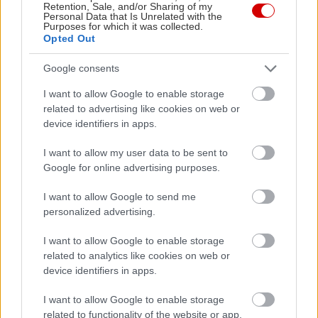
Retention, Sale, and/or Sharing of my
Personal Data that Is Unrelated with the
Εκτέλεση: Τοποθετούμε μια κατσαρόλα σε δυνατή
Purposes for which it was collected.
Opted Out
φωτιά, ρίχνουμε νερό και αλάτι, και αφήνουμε να
πάρει βράση.
Google consents
I want to allow Google to enable storage
Ρίχνουμε τις φακές και βράζουμε σύμφωνα με τις
related to advertising like cookies on web or
οδηγίες της συσκευασίας.
device identifiers in apps.
I want to allow my user data to be sent to
Αποσύρουμε την κατσαρόλα από τη φωτιά και
Google for online advertising purposes.
σουρώνουμε τις φακές.
I want to allow Google to send me
personalized advertising.
Σουρώνουμε τον τόνο και τον βάζουμε σε ένα
I want to allow Google to enable storage
μπολ.
related to analytics like cookies on web or
device identifiers in apps.
Κόβουμε το καρότο σε ροδέλες, ψιλοκόβουμε το
I want to allow Google to enable storage
φρέσκο κρεμμυδάκι και τον μαϊντανό, και τα
related to functionality of the website or app.