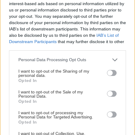
interest-based ads based on personal information utilized by
us or personal information disclosed to third parties prior to
Μόλις δέσει προσθέτουμε το μοσχάρι και τα
your opt-out. You may separately opt-out of the further
noodles και ανακατεύουμε καλά.
disclosure of your personal information by third parties on the
IAB’s list of downstream participants. This information may
also be disclosed by us to third parties on the
IAB’s List of
Πασπαλίζουμε με ψιλοκομμένο φρέσκο κρεμμύδι
Downstream Participants
that may further disclose it to other
και σουσάμι.
third parties.
Please note that this website/app uses one or more Google
Personal Data Processing Opt Outs
Συνταγή από
εδώ
.
services and may gather and store information including but
not limited to your visit or usage behaviour. You may click to
I want to opt-out of the Sharing of my
personal data.
grant or deny consent to Google and its third-party tags to
Φακοσαλάτα με τόνο
Opted In
use your data for below specified purposes in below Google
consent section.
I want to opt-out of the Sale of my
Υλικά: 200 γρ. φακές, 100 γρ. τόνο, σε νερό,
Personal Data.
Opted In
κονσέρβα, 1 καρότο, 1 φρέσκο κρεμμυδάκι, 1/2
ματσάκι μαϊντανό, 1 κ.σ. ελιές, σε ροδέλες, 1 κ.σ.
I want to opt-out of processing my
Personal Data for Targeted Advertising.
κάππαρη, 5 ντοματίνια, 40 γρ. ελαιόλαδο, αλάτι,
Opted In
πιπέρι, 50 γρ. κρέμα βαλσάμικο
I want to opt-out of Collection, Use,