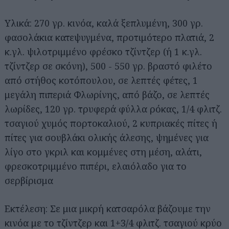
Υλικά: 270 γρ. κινόα, καλά ξεπλυμένη, 300 γρ.
φασολάκια κατεψυγμένα, προτιμότερο πλατιά, 2
κ.γλ. ψιλοτριμμένο φρέσκο τζίντζερ (ή 1 κ.γλ.
τζίντζερ σε σκόνη), 500 - 550 γρ. βραστό φιλέτο
από στήθος κοτόπουλου, σε λεπτές φέτες, 1
μεγάλη πιπεριά Φλωρίνης, από βάζο, σε λεπτές
λωρίδες, 120 γρ. τρυφερά φύλλα ρόκας, 1/4 φλιτζ.
τσαγιού χυμός πορτοκαλιού, 2 κυπριακές πίτες ή
πίτες για σουβλάκι ολικής άλεσης, ψημένες για
λίγο στο γκριλ και κομμένες στη μέση, αλάτι,
φρεσκοτριμμένο πιπέρι, ελαιόλαδο για το
σερβίρισμα
Εκτέλεση: Σε μια μικρή κατσαρόλα βάζουμε την
κινόα με το τζίντζερ και 1+3/4 φλιτζ. τσαγιού κρύο