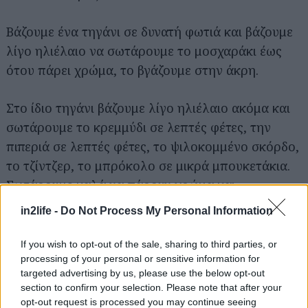
Βάζουμε ένα τηγάνι σε δυνατή φωτιά και βάζουμε
λίγο ηλιέλαιο να σωτάρουμε το μοσχαράκι έως
ότου πάρει χρώμα, το βγάζουμε στην άκρη.
Στο ίδιο τηγάνι βάζουμε λίγο ηλιέλαιο ακόμα και
σωτάρουμε το κρεμμύδι σε λεπτές φέτες, την
πιπεριά σε λεπτές φέτες, το ψιλοκομμένο σκόρδο,
το τζίντζερ, το μπρόκολο σε μικρά μπουκετάκια.
Σωτάρουμε καλά να πάρουν χρώμα και
προσθέτουμε τον ζωμό κοτόπουλο.
in2life -
Do Not Process My Personal Information
Σε ενα μπολ βάζουμε 1 κ.τ.γ ζάχαρη, 1 κ.τ.σ
If you wish to opt-out of the sale, sharing to third parties, or
processing of your personal or sensitive information for
σησαμέλαιο, 4 κ.τ.σ σόγια σος, ανακατεύουμε και
targeted advertising by us, please use the below opt-out
τα ρίχνουμε στο τηγάνι και αφήνουμε 2 λεπτά να
section to confirm your selection. Please note that after your
δέσει η σάλτσα μας.
opt-out request is processed you may continue seeing