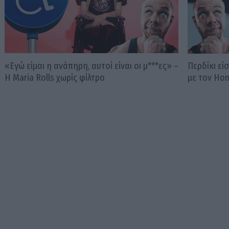
«Εγώ είμαι η ανάπηρη, αυτοί είναι οι μ***ες» –
Περδίκι εί
Η Maria Rolls χωρίς φίλτρο
με τον Ho