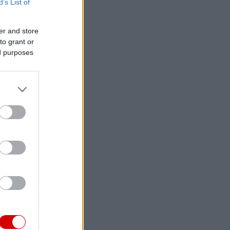
B’s List of
er and store
to grant or
ed purposes