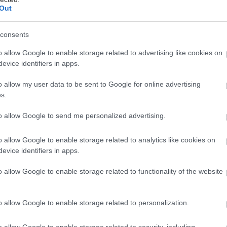
Out
consents
o allow Google to enable storage related to advertising like cookies on
θε φορά που μπαίνει το καλοκαιράκι, εκτός από μπ
evice identifiers in apps.
λιοθεραπείες, κοκτεϊλάκια στο κύμα ή πρωινά σε δ
παλκόνια στο βουνό- εμείς δεν κρίνουμε πώς την βρί
o allow my user data to be sent to Google for online advertising
s.
αθένας- είναι αλήθεια ότι λαχταράμε κι ένα κολασ
ύμε χαλάλι για τη δίαιτα και τη διατροφή που ρίξαμε
to allow Google to send me personalized advertising.
 τα πιο αγαπημένα γλυκά σκαρφαλώνει το εκμέκ πα
o allow Google to enable storage related to analytics like cookies on
ητες παιδικές, εφηβικές κι ενήλικες καλοκαιρινές α
evice identifiers in apps.
υ κρύψουμε ότι η μόνη μας έγνοια είναι να προλάβο
ο. Έτσι λοιπόν φτιάξαμε μια λίστα με τα καλύτερα 
o allow Google to enable storage related to functionality of the website
άνεις χρόνο: βουρ στα σιρόπια.
o allow Google to enable storage related to personalization.
o allow Google to enable storage related to security, including