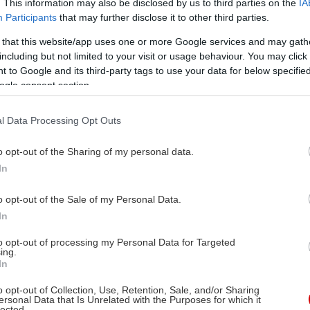
. This information may also be disclosed by us to third parties on the
IA
Participants
that may further disclose it to other third parties.
 that this website/app uses one or more Google services and may gath
including but not limited to your visit or usage behaviour. You may click 
 to Google and its third-party tags to use your data for below specifi
ogle consent section.
l Data Processing Opt Outs
o opt-out of the Sharing of my personal data.
In
o opt-out of the Sale of my Personal Data.
In
to opt-out of processing my Personal Data for Targeted
ing.
In
o opt-out of Collection, Use, Retention, Sale, and/or Sharing
ersonal Data that Is Unrelated with the Purposes for which it
lected.