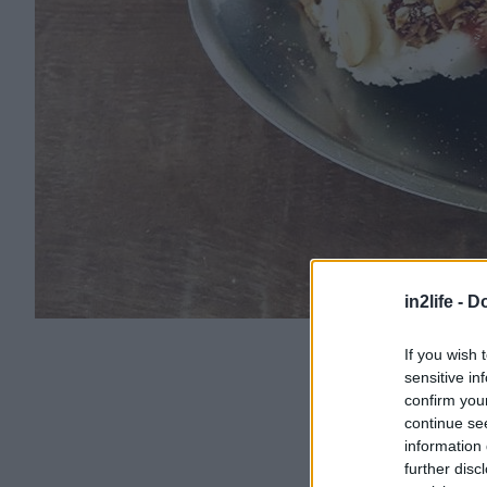
in2life -
Do
If you wish 
sensitive in
confirm you
continue se
information 
further disc