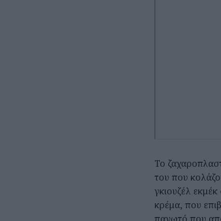
Το ζαχαροπλαστ
του που κολάζου
γκιουζέλ εκμέκ
κρέμα, που επιβ
παγωτό που απογ