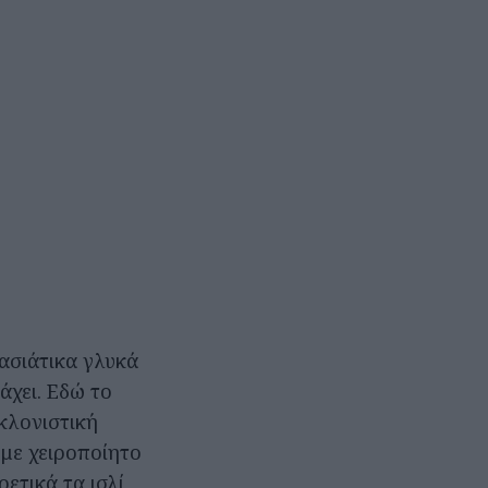
ασιάτικα γλυκά
άχει. Εδώ το
κλονιστική
 με χειροποίητο
ετικά τα ισλί,