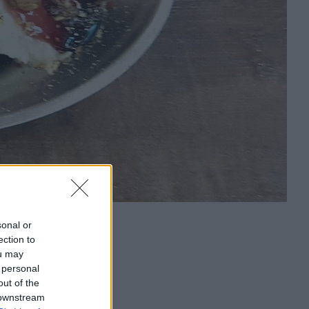
sonal or
ection to
ou may
 personal
out of the
 downstream