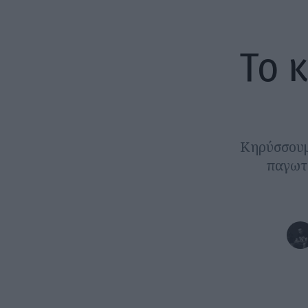
To 
Κηρύσσουμ
παγωτο