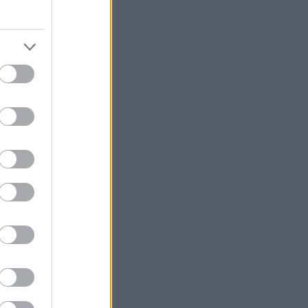
άνια, πολύωρες
ροσερά
σκει ο
μένο παγωμένο
 τόσους μήνες.
γωτό που έχει
ναμνήσεις για
υμε πρώτοι το
εκμέκ παγωτά της