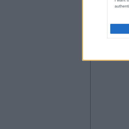
authenti
Προύσης 22, Nίκ