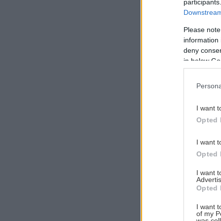
participants
Downstream 
Please note
information 
Αναζήτηση
deny consent
για...
in below Go
Persona
I want t
Opted 
I want t
Opted 
I want 
Advertis
Opted 
I want t
of my P
was col