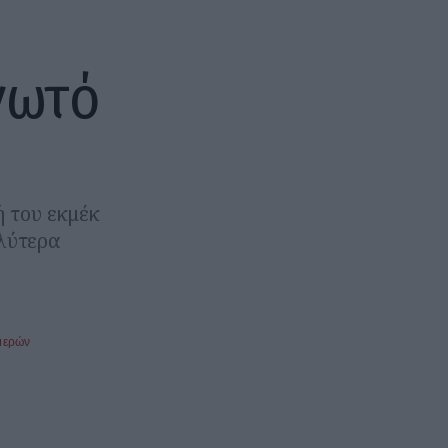
γωτό
 του εκμέκ
αλύτερα
μερών