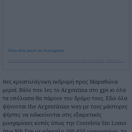
View this post on Instagram
A post shared by Argentina Restaurant (@argentina_restaurant)
Θες κρεατολάγνικη εκδρομή προς Μαραθώνα
μεριά. Βάλε που λες το Argentina στο gps κι όλα
τα υπόλοιπα θα πάρουν τον δρόμο τους. Εδώ όλα
ψήνονται the Argentinian way με τους μάστορες
ψήστες να ειδικεύονται στις εξαιρετικές
μοσχαρίσιες κοπές όπως την Costeleta Sin Lomo
ήτοι Rib Eye με κόκκαλο 500-650 γραμμαρίων, το