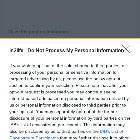
View this post on Instagram
A post shared by DRAKOULIS Dry & Raw (@drakoulisdryandraw)
in2life -
Do Not Process My Personal Information
Οι κορυφαίες πρώτες ύλες, η ανεβασμένη
If you wish to opt-out of the sale, sharing to third parties, or
ατμόσφαιρα, το πολύ ιδιαίτερο μενού και η
processing of your personal or sensitive information for
targeted advertising by us, please use the below opt-out
εκλεκτική λίστα κρασιών σε συνδυασμό με το
section to confirm your selection. Please note that after your
αστείρευτο πάθος του Στράτου Δρακούλη για το
opt-out request is processed you may continue seeing
κρέας είναι τα συστατικά που καθορίζουν το Dry &
interest-based ads based on personal information utilized by
us or personal information disclosed to third parties prior to
Raw το οποίο δικαίως μνημονεύεται ως ένας από
your opt-out. You may separately opt-out of the further
τους ναούς της κρεατοφαγίας στην πρωτεύουσα.
disclosure of your personal information by third parties on the
Σε ένα ιδιαίτερα κομψό περιβάλλον,
IAB’s list of downstream participants. This information may
also be disclosed by us to third parties on the
IAB’s List of
διακοσμημένο με ξύλο, μέταλλο και δέρμα, με
Downstream Participants
that may further disclose it to other