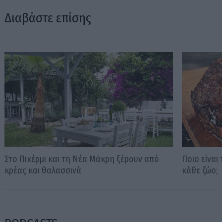
Διαβάστε επίσης
Στο Πικέρμι και τη Νέα Μάκρη ξέρουν από
Ποιο είναι
κρέας και θαλασσινά
κάθε ζώο;