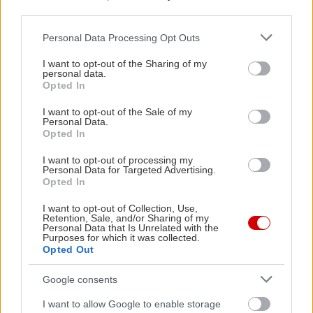
μοντέρνο βιομηχανικό στυλ θα νιώσεις την
third parties.
αίσθηση του private dining που μόλις έρθουν τα
Please note that this website/app uses one or more Google
Personal Data Processing Opt Outs
πρώτα πιάτα, θα γίνει fine και μπράβο του.
services and may gather and store information including but
Χορταστική ποικιλία από ράτσες (Wagyu, Kobe,
not limited to your visit or usage behaviour. You may click to
I want to opt-out of the Sharing of my
personal data.
grant or deny consent to Google and its third-party tags to
Black angus κ.α.), προελεύσεις (Αυστραλία,
Opted In
use your data for below specified purposes in below Google
Αμερική κ.α.) και κοπές εγγυώνται ένα οργασμικό
consent section.
I want to opt-out of the Sale of my
Personal Data.
κρεοφαγικό γεύμα. H τιμή ξεφεύγει κάπως κατ’
Opted In
άτομο αφού για πλήρες γεύμα μαζί με κρασί
I want to opt-out of processing my
αγγίζει τα 80-90€ μα το μόνο βέβαιο είναι ότι δεν
Personal Data for Targeted Advertising.
θα τα μετανιώσεις.
Opted In
I want to opt-out of Collection, Use,
Retention, Sale, and/or Sharing of my
Ταβέρνα Θανάσης 1948
Personal Data that Is Unrelated with the
Purposes for which it was collected.
Opted Out
Κων/νου Καβάφη 48, Άγιος Ελευθέριος, τηλ.:21
0228 8675
Google consents
I want to allow Google to enable storage