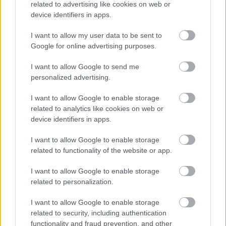
Από το 1948 η ταβέρνα του Θανάση στον Άγιο
related to advertising like cookies on web or
device identifiers in apps.
Ελευθέριο γράφει ιστορία στους κρεατοφαγικούς
κύκλους αφού για περισσότερα από 75 χρόνια
I want to allow my user data to be sent to
καλοψήνει με περίσσια μαστοριά μπριζολάρες
Google for online advertising purposes.
αλλά και premium κοπές που θα ικανοποιήσουν
I want to allow Google to send me
και τον πλέον ιδιότροπο ουρανίσκο. Όταν
personalized advertising.
καλοκαιριάζει η δράση μεταφέρεται στην
I want to allow Google to enable storage
πανέμορφη αυλή του, ενώ τον χειμώνα πιάνουμε
related to analytics like cookies on web or
μια ζεστή χουχουλιάρικη γωνιά μέχρι να
device identifiers in apps.
καταφθάσουν τα κρέατα. Πέρα από το
I want to allow Google to enable storage
συγκλονιστικό του Rib Eye αξίζει σίγουρα να
related to functionality of the website or app.
δοκιμάσεις μοσχαράκι αλά Αρτζεντίνα σε πλάκα,
I want to allow Google to enable storage
σπαλομπριζόλα Tomahawk σιτεμένη και ταλιάτα.
related to personalization.
Ο λογαριασμός μαζί με κρασί θα κυμανθεί περί τα
30-35€ το άτομο.
I want to allow Google to enable storage
related to security, including authentication
functionality and fraud prevention, and other