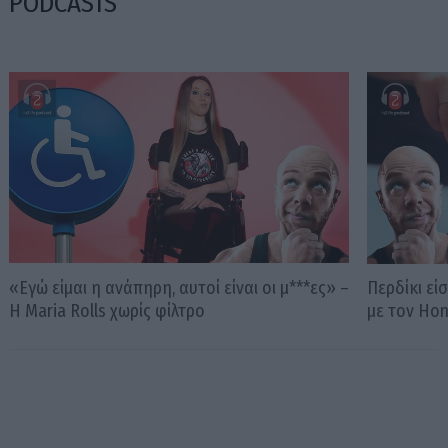
PODCASTS
«Εγώ είμαι η ανάπηρη, αυτοί είναι οι μ***ες» –
Περδίκι εί
Η Maria Rolls χωρίς φίλτρο
με τον Ho