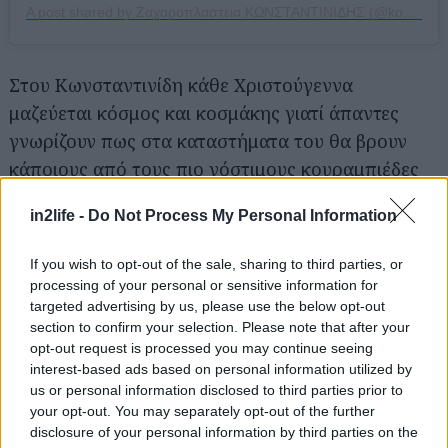
A post shared by Zαχαροπλαστεία ΚΩΝΣΤΑΝΤΙΝΙΔΗΣ (@konstandinidis)
Στου Κωνσταντινίδη κάθε Χριστούγεννα
μαζεύεται κόσμος και κοσμάκης γιατί άπαντες
γνωρίζουν πως στα καταστήματα του θα βρουν
κάποιους από τους πιο νόστιμους κουραμπιέδες
της Αθήνας. Εδώ ακολουθούν πιστά μια σπιτική
in2life -
Do Not Process My Personal Information
παραδοσιακή συνταγή με αιγοπρόβειο βούτυρο
γάλακτος, φίνο αλεύρι, φρεσκοτριμμένο
If you wish to opt-out of the sale, sharing to third parties, or
γαρύφαλλο και στο τέλος αφράτη άχνη ζάχαρη
processing of your personal or sensitive information for
και καβουρδισμένα ολόκληρα αμύγδαλα που
targeted advertising by us, please use the below opt-out
section to confirm your selection. Please note that after your
συνθέτουν μία από τις ομορφότερες απολαύσεις
opt-out request is processed you may continue seeing
των Χριστουγέννων.
interest-based ads based on personal information utilized by
us or personal information disclosed to third parties prior to
your opt-out. You may separately opt-out of the further
Αριστοκρατικόν
disclosure of your personal information by third parties on the