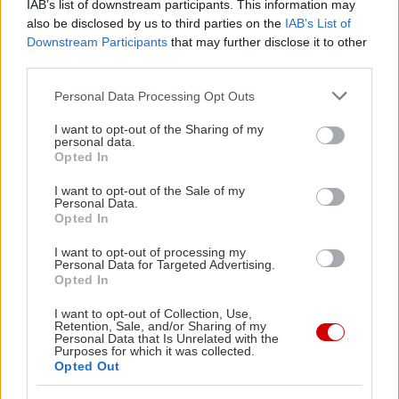
IAB’s list of downstream participants. This information may
Βουλής 7, Σύνταγμα, τηλ: 2103220546
also be disclosed by us to third parties on the
IAB’s List of
Downstream Participants
that may further disclose it to other
third parties.
Please note that this website/app uses one or more Google
Personal Data Processing Opt Outs
services and may gather and store information including but
not limited to your visit or usage behaviour. You may click to
I want to opt-out of the Sharing of my
personal data.
grant or deny consent to Google and its third-party tags to
Opted In
use your data for below specified purposes in below Google
consent section.
I want to opt-out of the Sale of my
Personal Data.
Opted In
I want to opt-out of processing my
Personal Data for Targeted Advertising.
Opted In
I want to opt-out of Collection, Use,
View this post on Instagram
Retention, Sale, and/or Sharing of my
Personal Data that Is Unrelated with the
Purposes for which it was collected.
Opted Out