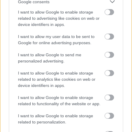
Google consents
I want to allow Google to enable storage
related to advertising like cookies on web or
device identifiers in apps.
I want to allow my user data to be sent to
A post shared by Aristokratikon (@aristokratikon)
Google for online advertising purposes.
I want to allow Google to send me
personalized advertising.
Το Αριστοκρατικόν δεν γίνεται να λείπει από
καμία λίστα με τα καλύτερα ζαχαροπλαστεία του
I want to allow Google to enable storage
αθηναϊκού κέντρου, όπως κι από καμία λίστα που
related to analytics like cookies on web or
device identifiers in apps.
περιλαμβάνει τα χριστουγεννιάτικα γλυκοψώνια
των γιορτών. Εδώ δοκιμάζουμε «αριστοκρατικούς»
I want to allow Google to enable storage
μίνι κουραμπιέδες με έντονη ευωδιά ανθόνερου
related to functionality of the website or app.
και σπασμένο αμυγδαλάκι και δεν δίνουμε ούτε
I want to allow Google to enable storage
του παιδιού που περιμένει πίσω μας με το σαλάκι
related to personalization.
να τρέχει.