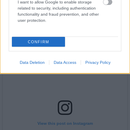
I want to allow Google to enable storage
related to security, including authentication
Τα Γιούλια
functionality and fraud prevention, and other
user protection.
Μεσολογγίου 24, Νέα Ιωνία τηλ: 2102799766
CONFIRM
Data Deletion
Data Access
Privacy Policy
View this post on Instagram