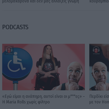
μελομακάρονα και δεν μας αλλάζεις γνώμη
κουραμπιέ
PODCASTS
«Εγώ είμαι η ανάπηρη, αυτοί είναι οι μ***ες» –
Περδίκι εί
Η Maria Rolls χωρίς φίλτρο
με τον Ho