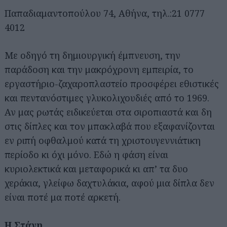
Παπαδιαμαντοπούλου 74, Αθήνα, τηλ.:21 0777
4012
Με οδηγό τη δημιουργική έμπνευση, την
παράδοση και την μακρόχρονη εμπειρία, το
εργαστήριο-ζαχαροπλαστείο προσφέρει εθιστικές
και πεντανόστιμες γλυκολιχουδιές από το 1969.
Αν μας ρωτάς ειδικεύεται στα σιροπιαστά και δη
στις δίπλες και τον μπακλαβά που εξαφανίζονται
εν ριπή οφθαλμού κατά τη χριστουγεννιάτικη
περίοδο κι όχι μόνο. Εδώ η φάση είναι
κυριολεκτικά και μεταφορικά κι απ’ τα δυο
χεράκια, γλείφω δαχτυλάκια, αφού μια δίπλα δεν
είναι ποτέ μα ποτέ αρκετή.
Αναζήτηση
Η Στάνη
για...