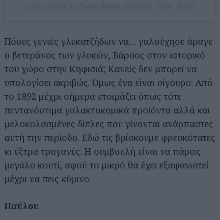
A post shared by 𝐕𝐚𝐫𝐬𝐨𝐬 𝐊𝐢𝐟𝐢𝐬𝐢𝐚 (@varsos_kifisia_1892)
Πόσες γενιές γλυκατζήδων να… γαλούχησε άραγε
ο βετεράνος των γλυκών, Βάρσος στον ιστορικό
του χώρο στην Κηφισιά; Κανείς δεν μπορεί να
υπολογίσει ακριβώς. Όμως ένα είναι σίγουρο: Από
το 1892 μέχρι σήμερα ετοιμάζει όπως τότε
πεντανόστιμα γαλακτοκομικά προϊόντα αλλά και
μελοκολασμένες δίπλες που γίνονται ανάρπαστες
αυτή την περίοδο. Εδώ τις βρίσκουμε φρεσκότατες
κι έξτρα τραγανές. Η συμβουλή είναι να πάρεις
μεγάλο κουτί, αφού το μικρό θα έχει εξαφανιστεί
μέχρι να πεις κύμινο.
Παύλου