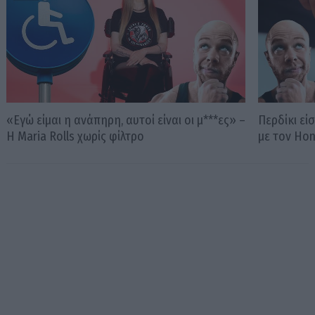
«Εγώ είμαι η ανάπηρη, αυτοί είναι οι μ***ες» –
Περδίκι εί
Η Maria Rolls χωρίς φίλτρο
με τον Ho