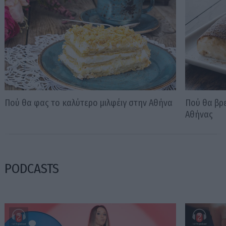
Πού θα φας το καλύτερο μιλφέιγ στην Αθήνα
Πού θα βρε
Αθήνας
PODCASTS