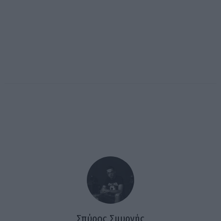
Σπύρος Σμυρνής