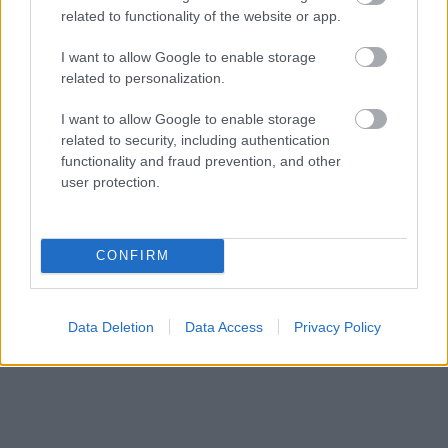
related to functionality of the website or app.
Οι πειραματισμοί με νέες γεύσεις και
πρωτοποριακές συνταγές δεν σταματούν ποτέ
I want to allow Google to enable storage
related to personalization.
στη Μέλισσα που φιγουράρει στην κορυφή της
λίστας με τα πιο αγαπημένα ζαχαροπλαστεία των
I want to allow Google to enable storage
δυτικών προαστίων. Καλοί οι πειραματισμοί δεν
related to security, including authentication
functionality and fraud prevention, and other
λέμε, ωστόσο δεν πρέπει να ξεχνάμε και τις
user protection.
παραδόσεις, για αυτό και στη Μέλισσα τις τηρούν
συνετά, τρατάροντας τους πελάτες τους εκλεκτές
κι όσο χρειάζεται μελωμένες δίπλες, με
CONFIRM
κριτσανιστή ζύμη που ευφραίνει την καρδούλα
μας. Σαν βρεθείς εκεί, μην μας ξεχάσεις,
Data Deletion
Data Access
Privacy Policy
παίρνοντας ένα κουτάκι και για μας.