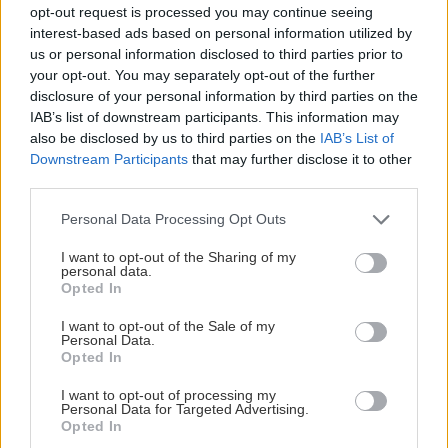
opt-out request is processed you may continue seeing
Ζήτησε κανείς ονομαστό γαλακτοπωλείο, όπως
interest-based ads based on personal information utilized by
εκείνα που άραζαν τα παππούδια μας παλιά γιατί
us or personal information disclosed to third parties prior to
your opt-out. You may separately opt-out of the further
ξέρανε από καλό παραδοσιακό γλυκό; Σου
disclosure of your personal information by third parties on the
παρουσιάζουμε περήφανα τη Στάνη για την οποία
IAB’s list of downstream participants. This information may
είμαστε βέβαιο ότι έχεις ακούσει πολλά κι
also be disclosed by us to third parties on the
IAB’s List of
Downstream Participants
that may further disclose it to other
ενδιαφέροντα. Εδώ οι δίπλες είναι ροδελάτες,
third parties.
μακρόστενες και λουσμένες με όσο μέλι
Please note that this website/app uses one or more Google
χρειάζεται για να γίνει αποδεκτή η αμαρτία, μέχρι
Personal Data Processing Opt Outs
services and may gather and store information including but
κι από τον διαιτολόγο σου. Φτιάχνονται με αγνά
not limited to your visit or usage behaviour. You may click to
I want to opt-out of the Sharing of my
personal data.
υλικά κι εξαιρετική ζύμη, ποντάροντας στην
grant or deny consent to Google and its third-party tags to
Opted In
use your data for below specified purposes in below Google
μαστοριά και το μεράκι των τιμημένων
consent section.
I want to opt-out of the Sale of my
ζαχαροπλαστών της Στάνης.
Personal Data.
Opted In
Μέλισσα
I want to opt-out of processing my
Personal Data for Targeted Advertising.
Opted In
Εθνάρχου Μακαρίου 43, Περιστέρι, τηλ: