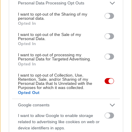
Please note that this website/app uses one or more Google
Personal Data Processing Opt Outs
services and may gather and store information including but
not limited to your visit or usage behaviour. You may click to
I want to opt-out of the Sharing of my
personal data.
grant or deny consent to Google and its third-party tags to
Opted In
use your data for below specified purposes in below Google
consent section.
I want to opt-out of the Sale of my
Personal Data.
Opted In
I want to opt-out of processing my
Personal Data for Targeted Advertising.
Opted In
I want to opt-out of Collection, Use,
Retention, Sale, and/or Sharing of my
Personal Data that Is Unrelated with the
Purposes for which it was collected.
Opted Out
Google consents
I want to allow Google to enable storage
related to advertising like cookies on web or
device identifiers in apps.