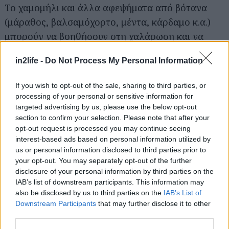
Το χαμομήλι και άλλα αφεψήματα από βότανα
Αναζήτηση
για...
(μάραθος, βαλσαμόχορτο, μέντα, κάρδαμο κ.α.)
μπορούν να βοηθήσουν στη χαλάρωση και να
καταπραΰνουν το σώμα, για να σε πάρει πιο
in2life -
Do Not Process My Personal Information
εύκολα ο ύπνος. Αντίστοιχα, η μελατονίνη είναι
μια φυσική ουσία που μπορείς να δοκιμάσεις και
If you wish to opt-out of the sale, sharing to third parties, or
θα τη βρεις στα φαρμακεία είτε μόνη της είτε σε
processing of your personal or sensitive information for
συνδυασμό με κάποιο χαλαρωτικό βότανο (π.χ.
targeted advertising by us, please use the below opt-out
section to confirm your selection. Please note that after your
βαλεριάνα).
opt-out request is processed you may continue seeing
interest-based ads based on personal information utilized by
Συνδύασέ τα με ένα καλό βιβλίο και φτιάξε μια
us or personal information disclosed to third parties prior to
your opt-out. You may separately opt-out of the further
μίνι ρουτίνα πριν πέσεις για ύπνο.
disclosure of your personal information by third parties on the
IAB’s list of downstream participants. This information may
also be disclosed by us to third parties on the
IAB’s List of
Downstream Participants
that may further disclose it to other
third parties.