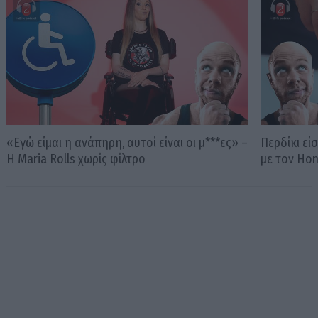
«Εγώ είμαι η ανάπηρη, αυτοί είναι οι μ***ες» –
Περδίκι εί
Η Maria Rolls χωρίς φίλτρο
με τον Ho