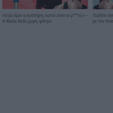
«Εγώ είμαι η ανάπηρη, αυτοί είναι οι μ***ες» –
Περδίκι εί
Η Maria Rolls χωρίς φίλτρο
με τον Ho