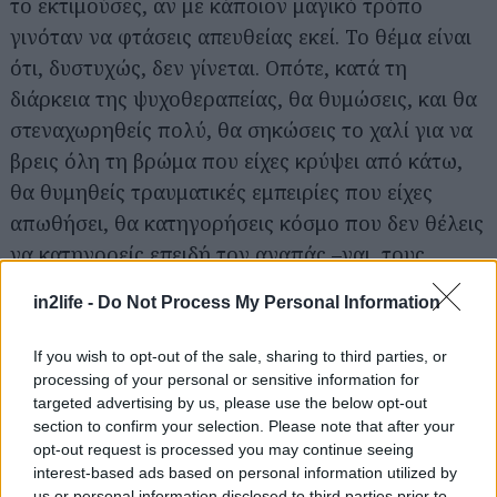
το εκτιμούσες, αν με κάποιον μαγικό τρόπο
γινόταν να φτάσεις απευθείας εκεί. Το θέμα είναι
ότι, δυστυχώς, δεν γίνεται. Οπότε, κατά τη
Αναζήτηση
διάρκεια της ψυχοθεραπείας, θα θυμώσεις, και θα
για...
στεναχωρηθείς πολύ, θα σηκώσεις το χαλί για να
βρεις όλη τη βρώμα που είχες κρύψει από κάτω,
θα θυμηθείς τραυματικές εμπειρίες που είχες
απωθήσει, θα κατηγορήσεις κόσμο που δεν θέλεις
να κατηγορείς επειδή τον αγαπάς –ναι, τους
γονείς σου πρώτους και καλύτερους.
in2life -
Do Not Process My Personal Information
Και αν αυτή η διαδικασία καθόλου μαγική δεν σου
If you wish to opt-out of the sale, sharing to third parties, or
ακούγεται (και άδικο δεν έχεις) είναι επειδή οι
processing of your personal or sensitive information for
targeted advertising by us, please use the below opt-out
άνθρωποι είμαστε συνηθισμένοι να ζούμε
section to confirm your selection. Please note that after your
λέγοντας ψέματα στον εαυτό μας. Έτσι κουτσο-
opt-out request is processed you may continue seeing
επιβιώνουμε, επαναλαμβάνοντας διαρκώς τα ίδια
interest-based ads based on personal information utilized by
us or personal information disclosed to third parties prior to