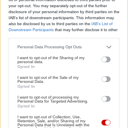
λάθη και πέφτοντας ξανά και ξανά στα ίδια
your opt-out. You may separately opt-out of the further
αδιέξοδα, πράγμα που μοιάζει –αλλά δεν είναι–
disclosure of your personal information by third parties on the
καλύτερο από την βαθιά μεν, προσωρινή δε,
IAB’s list of downstream participants. This information may
also be disclosed by us to third parties on the
IAB’s List of
δυστυχία του να βρεθείς αντιμέτωπος/η με την
Downstream Participants
that may further disclose it to other
αλήθεια, η οποία έχει την μαγική ιδιότητα της
third parties.
αποδοχής που λέγαμε παραπάνω. Είδες πόσο
Please note that this website/app uses one or more Google
Personal Data Processing Opt Outs
τεχνηέντως αποφύγαμε να γράψουμε πως «θα σε
services and may gather and store information including but
απελευθερώσει», για να μην καταλήξουμε κι εδώ
not limited to your visit or usage behaviour. You may click to
I want to opt-out of the Sharing of my
personal data.
grant or deny consent to Google and its third-party tags to
σε τσιτάτο;
Opted In
use your data for below specified purposes in below Google
consent section.
I want to opt-out of the Sale of my
Personal Data.
Opted In
I want to opt-out of processing my
Personal Data for Targeted Advertising.
Opted In
I want to opt-out of Collection, Use,
Retention, Sale, and/or Sharing of my
Personal Data that Is Unrelated with the