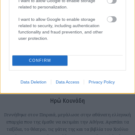
I want to allow Google to enable storage
related to personalization.
I want to allow Google to enable storage
related to security, including authentication
functionality and fraud prevention, and other
user protection.
CONFIRM
Data Deletion
Data Access
Privacy Policy
Ηρώ Κουνάδη
Γεννήθηκε στον Πειραιά, μεγάλωσε στην αθάνατη ελληνική
επαρχία που της έμαθε να εκτιμάει την Αθήνα. Αγαπάει τα
ταξίδια, το θέατρο, τις γάτες της και τα βιβλία του Χούλιο