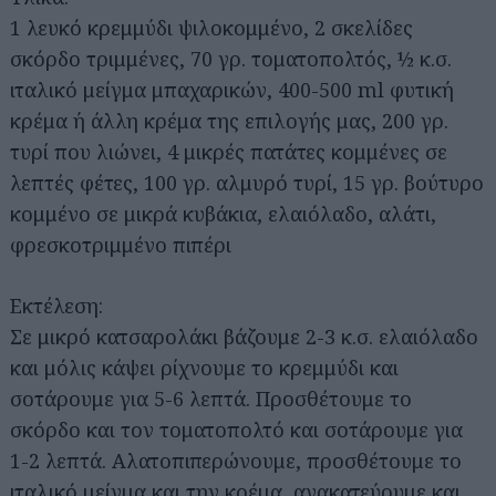
1 λευκό κρεμμύδι ψιλοκομμένο, 2 σκελίδες
σκόρδο τριμμένες, 70 γρ. τοματοπολτός, ½ κ.σ.
ιταλικό μείγμα μπαχαρικών, 400-500 ml φυτική
κρέμα ή άλλη κρέμα της επιλογής μας, 200 γρ.
τυρί που λιώνει, 4 μικρές πατάτες κομμένες σε
λεπτές φέτες, 100 γρ. αλμυρό τυρί, 15 γρ. βούτυρο
κομμένο σε μικρά κυβάκια, ελαιόλαδο, αλάτι,
φρεσκοτριμμένο πιπέρι
Εκτέλεση:
Σε μικρό κατσαρολάκι βάζουμε 2-3 κ.σ. ελαιόλαδο
και μόλις κάψει ρίχνουμε το κρεμμύδι και
σοτάρουμε για 5-6 λεπτά. Προσθέτουμε το
σκόρδο και τον τοματοπολτό και σοτάρουμε για
1-2 λεπτά. Αλατοπιπερώνουμε, προσθέτουμε το
ιταλικό μείγμα και την κρέμα, ανακατεύουμε και