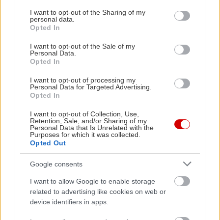
services and may gather and store information including but
not limited to your visit or usage behaviour. You may click to
I want to opt-out of the Sharing of my
Εκτέλεση:
personal data.
grant or deny consent to Google and its third-party tags to
Opted In
Για την πατατοσαλάτα: Κόβουμε τις πατάτες στη
use your data for below specified purposes in below Google
μέση κατά μήκος και τις προσθέτουμε σε μία
consent section.
I want to opt-out of the Sale of my
Personal Data.
κατσαρόλα με καλά αλατισμένο νερό.
Opted In
Τοποθετούμε την κατσαρόλα σε δυνατή φωτιά,
I want to opt-out of processing my
φέρνουμε σε βρασμό και χαμηλώνουμε τη φωτιά
Personal Data for Targeted Advertising.
Opted In
έτσι ώστε να σιγοβράζουν οι πατάτες.
Μαγειρεύουμε τις πατάτες μέχρι να μαλακώσουν
I want to opt-out of Collection, Use,
Retention, Sale, and/or Sharing of my
αλλά όχι σε σημείο που να διαλύονται, το οποίο
Personal Data that Is Unrelated with the
Purposes for which it was collected.
το ελέγχουμε με ένα μαχαιράκι. Σουρώνουμε τις
Opted Out
πατάτες και τις αφήνουμε να στραγγίξουν
Google consents
πλήρως. Σε ένα μπολ προσθέτουμε όλα τα υλικά,
τα ανακατεύουμε, δοκιμάζουμε και διορθώνουμε
I want to allow Google to enable storage
related to advertising like cookies on web or
τη γεύση με αλάτι αν χρειάζεται.
device identifiers in apps.