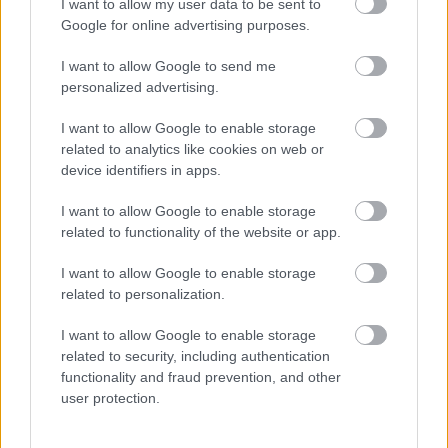
Για τη σάλτσα γιαούρτι – φέτα: Στον κάδο ενός
I want to allow my user data to be sent to
Google for online advertising purposes.
μούλτι προσθέτουμε την καυτερή πιπεριά, το
σκόρδο, το ελαιόλαδο και χτυπάμε σε υψηλή
I want to allow Google to send me
ταχύτητα μέχρι να ομογενοποιηθούν. Σε ένα μπολ
personalized advertising.
προσθέτουμε όλα τα υπόλοιπα υλικά μαζί με το
I want to allow Google to enable storage
μείγμα του ελαιόλαδου και ανακατεύουμε με ένα
related to analytics like cookies on web or
device identifiers in apps.
σύρμα χειρός μέχρι να έχουμε ένα ομοιογενές
μείγμα. Δοκιμάζουμε και διορθώνουμε τη γεύση με
I want to allow Google to enable storage
αλάτι αν χρειάζεται.
related to functionality of the website or app.
I want to allow Google to enable storage
Για το πιάτο: Σε ένα πιάτο στρώνουμε μία
related to personalization.
ποσότητα από τη σάλτσα, βάζουμε από πάνω
I want to allow Google to enable storage
πατατοσαλάτα και γαρνίρουμε με λίγο ελαιόλαδο.
related to security, including authentication
functionality and fraud prevention, and other
Η συνταγή είναι του
Γιάννη Λουκάκου
user protection.