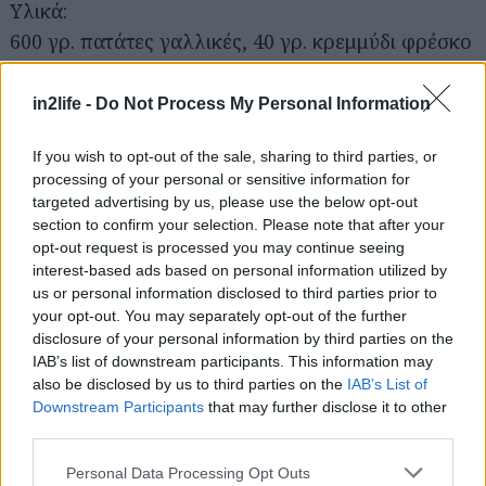
Υλικά:
600 γρ. πατάτες γαλλικές, 40 γρ. κρεμμύδι φρέσκο
ψιλοκομμένο, 10 γρ. άνηθος φρέσκος
ψιλοκομμένος, 10 γρ. μαϊντανός φρέσκος
in2life -
Do Not Process My Personal Information
ψιλοκομμένος, 30 γρ. κάππαρη ξαρμυρισμένη
If you wish to opt-out of the sale, sharing to third parties, or
κομμένη, 30 γρ. ραπανάκια κομμένα σε λεπτές
processing of your personal or sensitive information for
ροδέλες, 40 γρ. ελαιόλαδο, 20 γρ. χυμό λεμονιού,
targeted advertising by us, please use the below opt-out
4 γρ. αλάτι, 2 γρ. μαύρο πιπέρι, φρεσκοτριμμένο
section to confirm your selection. Please note that after your
opt-out request is processed you may continue seeing
interest-based ads based on personal information utilized by
Για τη σάλτσα γιαούρτι – φέτα: 5 γρ. καυτερή
us or personal information disclosed to third parties prior to
πιπεριά τσίλι καθαρισμένη από σπόρους και
your opt-out. You may separately opt-out of the further
disclosure of your personal information by third parties on the
ψιλοκομμένη, 3 γρ. σκόρδο ψιλοκομμένο, 50 γρ.
IAB’s list of downstream participants. This information may
ελαιόλαδο, 100 γρ φέτα τριμμένη, 250 γρ
also be disclosed by us to third parties on the
IAB’s List of
στραγγιστό γιαούρτι 2%, 6 γρ. κίμινο, 3 γρ.
Downstream Participants
that may further disclose it to other
third parties.
πάπρικα καπνιστή, 4 γρ. κόλιανδρος σκόνη, 5 γρ.
πάπρικα γλυκιά, 2 γρ. ρίγανη, 2 γρ. αλάτι
Please note that this website/app uses one or more Google
Personal Data Processing Opt Outs