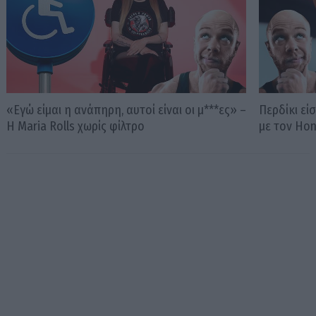
«Εγώ είμαι η ανάπηρη, αυτοί είναι οι μ***ες» –
Περδίκι εί
Η Maria Rolls χωρίς φίλτρο
με τον Ho