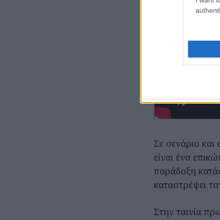
authenti
Σε σενάριο και
είναι ένα επικώ
παράδοξη κατάσ
καταστρέψει το
Στην ταινία πρ