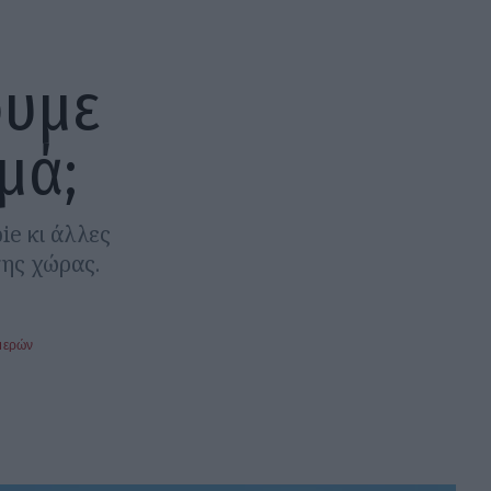
ουμε
μά;
ie κι άλλες
της χώρας.
μερών