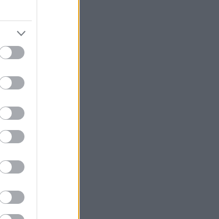
η βούλα στην
 κοκτεϊλάκια
, βγάζουν χάρτη
ρνοντας τα
αι να βγουν
αντίστροφα
σερό αεράκι μας