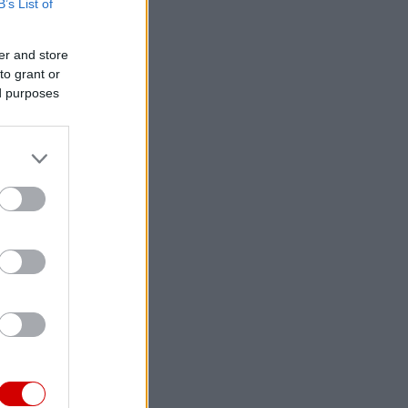
B’s List of
er and store
to grant or
ed purposes