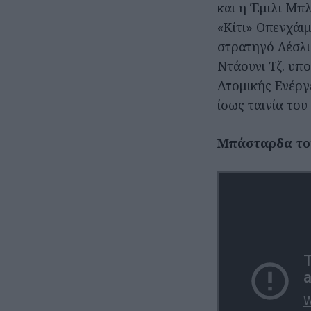
και η Έμιλι Μπ
«Κίτι» Οπενχάι
στρατηγό Λέσλι
Ντάουνι Τζ. υπο
Ατομικής Ενέργ
ίσως ταινία το
Μπάσταρδα το