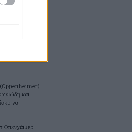
» (Oppenheimer)
αγωνιώδη και
ίσκο να
ρτ Οπενχάιμερ