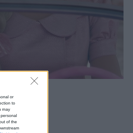
sonal or
ection to
ou may
 personal
out of the
 downstream