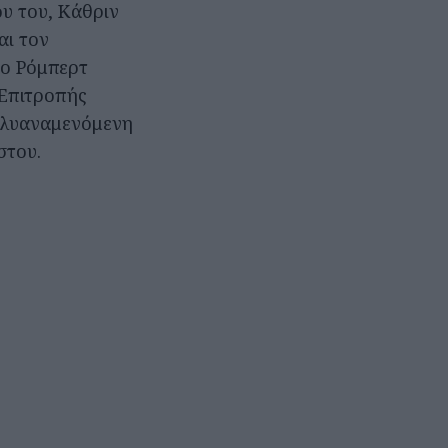
υ του, Κάθριν
αι τον
 ο Ρόμπερτ
 Επιτροπής
πολυαναμενόμενη
στου.