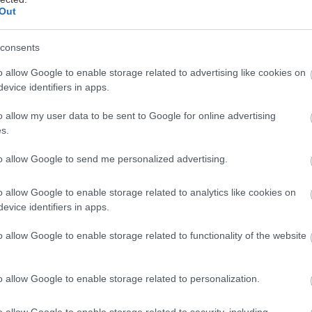
Out
consents
άσαμε σχεδόν στον Ιούνη κι είμαστε πλέον και με τ
o allow Google to enable storage related to advertising like cookies on
υγή του ελληνικού καλοκαιρού. Εκτός από παραλίες,
evice identifiers in apps.
το κύμα και διακοπάρες οι σινεφίλ αυτή την περίοδο
αι ψάχνουν να βρουν τα θερινά της πόλης τους, παί
o allow my user data to be sent to Google for online advertising
s.
ετά το άλλο. Oι ταινίες που έχουν βγει κι αναμένοντ
ς σταχυολογήσαμε εκείνα τα φιλμάκια που μετράμε 
to allow Google to send me personalized advertising.
ούμε αραγμένοι σε καρεκλίτσα σκηνοθέτη όσο το δρο
o allow Google to enable storage related to analytics like cookies on
ίνορα.
evice identifiers in apps.
του Κρίστοφερ Νόλαν
o allow Google to enable storage related to functionality of the website
o allow Google to enable storage related to personalization.
o allow Google to enable storage related to security, including