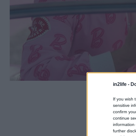
in2life -
Do
If you wish 
sensitive in
confirm you
continue se
information 
further disc