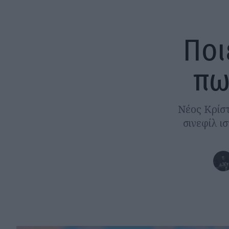
Ποι
πω
Νέος Κρίστ
σινεφίλ ι