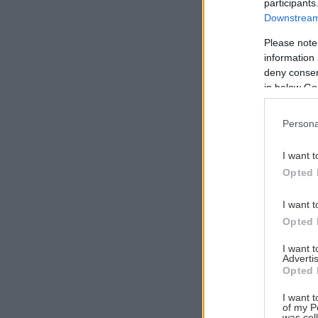
participants
Downstream 
Please note
information 
Αναζήτηση
deny consent
για...
in below Go
Persona
I want t
Opted 
I want t
Opted 
I want 
Advertis
Opted 
I want t
of my P
was col