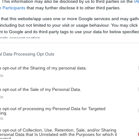
. This information may also be disclosed by us to third parties on the
IA
Participants
that may further disclose it to other third parties.
 that this website/app uses one or more Google services and may gath
including but not limited to your visit or usage behaviour. You may click 
 to Google and its third-party tags to use your data for below specifi
ogle consent section.
l Data Processing Opt Outs
o opt-out of the Sharing of my personal data.
In
o opt-out of the Sale of my Personal Data.
In
to opt-out of processing my Personal Data for Targeted
ing.
In
o opt-out of Collection, Use, Retention, Sale, and/or Sharing
ersonal Data that Is Unrelated with the Purposes for which it
lected.