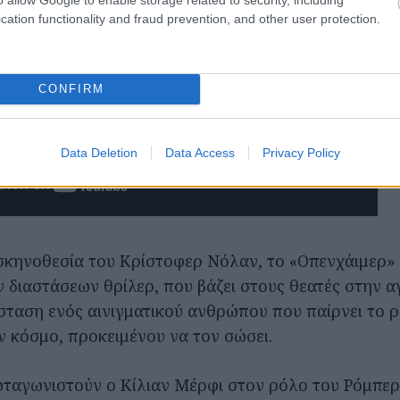
cation functionality and fraud prevention, and other user protection.
CONFIRM
Data Deletion
Data Access
Privacy Policy
 σκηνοθεσία του Κρίστοφερ Νόλαν, το «Οπενχάιμερ
ν διαστάσεων θρίλερ, που βάζει στους θεατές στην 
ταση ενός αινιγματικού ανθρώπου που παίρνει το ρ
ν κόσμο, προκειμένου να τον σώσει.
ωταγωνιστούν ο Κίλιαν Μέρφι στον ρόλο του Ρόμπε