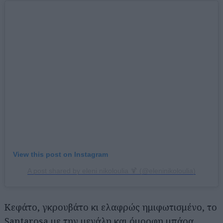
View this post on Instagram
A post shared by eleni nikoloulia 🍹 (@eleninikoloulia)
Κεφάτο, γκρουβάτο κι ελαφρώς ημιφωτισμένο, το
Santarosa με την μεγάλη και όμορφη μπάρα,