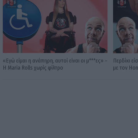
«Εγώ είμαι η ανάπηρη, αυτοί είναι οι μ***ες» –
Περδίκι εί
Η Maria Rolls χωρίς φίλτρο
με τον Ho