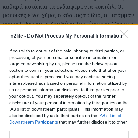
καθαρά ποτά και τα ενδιαφέροντα κοκτέιλ. Οι
μουσικές είναι χύμα, ο κόσμος το ίδιο, οι μπάρμαν
μερακλήδες και η βραδιά κυλάει όμορφα. Τα ποτά
στα 7€.
in2life -
Do Not Process My Personal Information
Το Μπαρ
If you wish to opt-out of the sale, sharing to third parties, or
processing of your personal or sensitive information for
targeted advertising by us, please use the below opt-out
Μαυρομιχάλη 111, τηλ: 210 3600222
section to confirm your selection. Please note that after your
opt-out request is processed you may continue seeing
Όνομα και πράγμα, το νέο αυτό μπαρ της
interest-based ads based on personal information utilized by
us or personal information disclosed to third parties prior to
Μαυρομιχάλη συστήνεται ως «ένα σπίτι που
your opt-out. You may separately opt-out of the further
σερβίρει το αγαπημένο σου cocktail, ποτό και
disclosure of your personal information by third parties on the
κρασί» και δε θα μπορούσε να είναι πιο
IAB’s list of downstream participants. This information may
also be disclosed by us to third parties on the
IAB’s List of
περιγραφικό. Μίνιμαλ, με μια όμορφη, δίχρωμη
Downstream Participants
that may further disclose it to other
μπάρα και industrial διακόσμηση, ετοιμάζει
third parties.
εξαιρετικά κοκτέιλ signature και μη, αλλά και