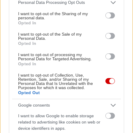
Please note that this website/app uses one or more Google
Personal Data Processing Opt Outs
κλασικά ποτά. Αν οδηγείς, διαθέτει και πληθωρική
services and may gather and store information including but
γκάμα mocktails. Το απλό ποτό στα 7€, τα
not limited to your visit or usage behaviour. You may click to
I want to opt-out of the Sharing of my
personal data.
grant or deny consent to Google and its third-party tags to
κοκτέιλ από 8€.
Opted In
use your data for below specified purposes in below Google
consent section.
I want to opt-out of the Sale of my
Kazu
Personal Data.
Opted In
Μαυρομιχάλη 3, τηλ: 2103602242
I want to opt-out of processing my
Personal Data for Targeted Advertising.
Opted In
Δεν θα το πάρει εύκολα το μάτι σου, και ίσως
I want to opt-out of Collection, Use,
αυτός να είναι και ο σκοπός του. Το Kazu είναι
Retention, Sale, and/or Sharing of my
Personal Data that Is Unrelated with the
ένα ιδιαίτερο μπαρ με θαμώνες που το
Purposes for which it was collected.
Opted Out
επισκέπτονται φανατικά για αυτό που είναι: cool
και underground Οι μουσικές αγαπούν να
Google consents
βαδίζουν σε indie μονοπάτια, τα ποτά είναι φτηνά
I want to allow Google to enable storage
(στα 6€), το mojito σκέτη απόλαυση, ενώ σχεδόν
related to advertising like cookies on web or
σε καθημερινή βάση στήνονται events με ποικίλα
device identifiers in apps.