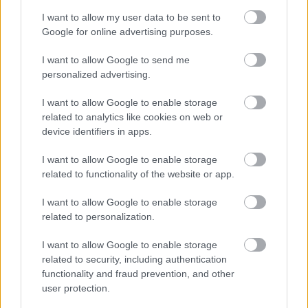
μουσικά ερεθίσματα για κάθε γούστο.
I want to allow my user data to be sent to
Google for online advertising purposes.
Warehouse
I want to allow Google to send me
personalized advertising.
Μαυρομιχάλη και Βαλτετσίου 21, τηλ.: 215
I want to allow Google to enable storage
5408002
related to analytics like cookies on web or
device identifiers in apps.
Για κάθε περίοδο, και κάθε αφορμή, το
I want to allow Google to enable storage
Warehouse είχε και θα έχει την απάντηση. Μετά
related to functionality of the website or app.
το σινεμά; Για ρομαντικό ραντεβού; Έξοδο με
φίλους; Το wine bar απλώνει τα τραπεζάκια του
I want to allow Google to enable storage
related to personalization.
στο πεζοδρόμιο της Μαυρομιχάλη και της
Βαλτετσίου, αλλά και σε καλυμμένο χώρο, και
I want to allow Google to enable storage
σερβίρει περισσότερες από 70 ετικέτες του
related to security, including authentication
functionality and fraud prevention, and other
ελληνικού και διεθνούς αμπελώνα σε ποτήρι και
user protection.
περί τις 200 σε μπουκάλι – και take away σε τιμές