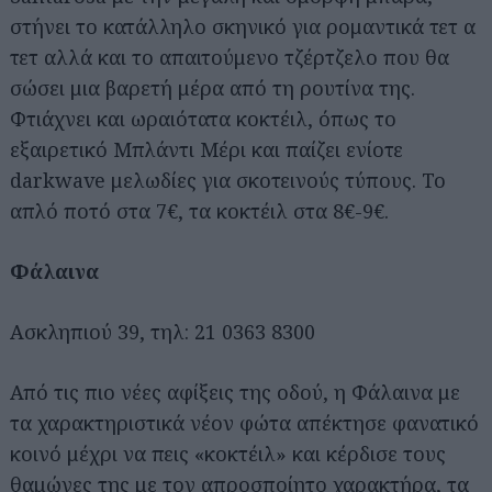
στήνει το κατάλληλο σκηνικό για ρομαντικά τετ α
τετ αλλά και το απαιτούμενο τζέρτζελο που θα
σώσει μια βαρετή μέρα από τη ρουτίνα της.
Φτιάχνει και ωραιότατα κοκτέιλ, όπως το
εξαιρετικό Μπλάντι Μέρι και παίζει ενίοτε
darkwave μελωδίες για σκοτεινούς τύπους. Το
Αναζήτηση
απλό ποτό στα 7€, τα κοκτέιλ στα 8€-9€.
για...
Φάλαινα
Ασκληπιού 39, τηλ: 21 0363 8300
Από τις πιο νέες αφίξεις της οδού, η Φάλαινα με
τα χαρακτηριστικά νέον φώτα απέκτησε φανατικό
κοινό μέχρι να πεις «κοκτέιλ» και κέρδισε τους
θαμώνες της με τον απροσποίητο χαρακτήρα, τα