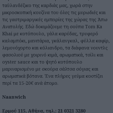
ταϋλανδέζικο της καρδιάς μας, χωρά στην
μικροσκοπική κουζίνα του όλες τις μυρωδιές και
τις γαστριμαργικές εμπειρίες της χώρας της Άπω
Ανατολής. Εδώ δοκιμάζουμε τη σούπα Τom Ka
Khai με κοτόπουλο, γάλα καρύδας, τρυφερό
καλαμπόκι, μανιτάρια, γκάλανγκαλ, φύλλα καφίρ,
λεμονόχορτο και κόλιανδρο, τα διάφανα νουντλς
φασολιού με χοιρινό κιμά, αρωματικά, τσίλι και
oyster sauce και το ψητό κοτόπουλο
μαριναρισμένο με σκούρα σάλτσα σόγιας και
αρωματικά βότανα. Ένα πλήρες γεύμα κοστίζει
περί τα 15-20€ ανά άτομο.
Naanwich
Ερμού 115, Αθήνα, τηλ.: 21 0321 3280