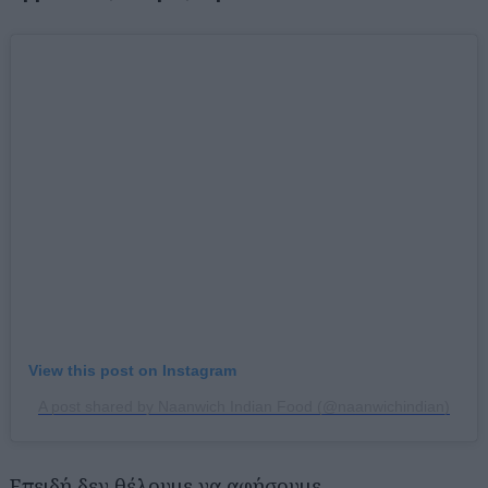
View this post on Instagram
A post shared by Naanwich Indian Food (@naanwichindian)
Επειδή δεν θέλουμε να αφήσουμε