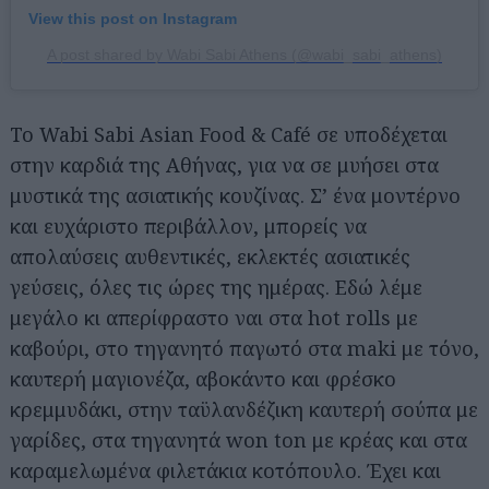
View this post on Instagram
A post shared by Wabi Sabi Athens (@wabi_sabi_athens)
Το Wabi Sabi Asian Food & Café σε υποδέχεται
στην καρδιά της Αθήνας, για να σε μυήσει στα
μυστικά της ασιατικής κουζίνας. Σ’ ένα μοντέρνο
και ευχάριστο περιβάλλον, μπορείς να
απολαύσεις αυθεντικές, εκλεκτές ασιατικές
γεύσεις, όλες τις ώρες της ημέρας. Εδώ λέμε
μεγάλο κι απερίφραστο ναι στα hot rolls με
καβούρι, στο τηγανητό παγωτό στα maki με τόνο,
καυτερή μαγιονέζα, αβοκάντο και φρέσκο
κρεμμυδάκι, στην ταϋλανδέζικη καυτερή σούπα με
γαρίδες, στα τηγανητά won ton με κρέας και στα
καραμελωμένα φιλετάκια κοτόπουλο. Έχει και