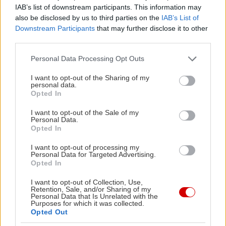
IAB’s list of downstream participants. This information may
also be disclosed by us to third parties on the
IAB’s List of
Downstream Participants
that may further disclose it to other
third parties.
Please note that this website/app uses one or more Google
Personal Data Processing Opt Outs
services and may gather and store information including but
not limited to your visit or usage behaviour. You may click to
I want to opt-out of the Sharing of my
personal data.
grant or deny consent to Google and its third-party tags to
Opted In
use your data for below specified purposes in below Google
consent section.
View this post on Instagram
I want to opt-out of the Sale of my
Personal Data.
A post shared by microulee (@microulee)
Opted In
I want to opt-out of processing my
Personal Data for Targeted Advertising.
Μικρούλι μα πολύ αγαπημένο μας το Microulee
Opted In
στα Εξάρχεια σε καλεί να γευτείς την κινέζικη
I want to opt-out of Collection, Use,
Retention, Sale, and/or Sharing of my
κουζίνα στις πιο προσιτές τιμές της πόλης.
Personal Data that Is Unrelated with the
Purposes for which it was collected.
Βλέπεις, στο Microulee μπορείς να δοκιμάσεις
Opted Out
χορταστικά πιάτα σε τιμές που ξεκινούν από 2€ με