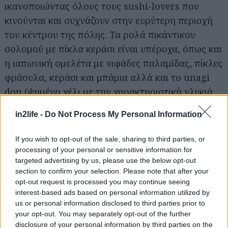
ικανοποιώντας όλους τους sushi-lovers που
κινούνται και συχνάζουν στην ευρύτερη περιοχή
του κέντρου της πόλης. Τα ρολά πικάντικου
σολομού με πίκλα κεράσι είναι υπέροχα, όπως και
η ιαπωνική ομελέτα με νιφάδες παλαμίδας, πίκλες
φράουλα, κεράσι και μπάμια αλλά και το unagi
don (ψημένο χέλι με την χαρακτηριστική γλυκιά
του σάλτσα, πάνω σε ένα μπολάκι με ρύζι).
in2life -
Do Not Process My Personal Information
Microulee
If you wish to opt-out of the sale, sharing to third parties, or
processing of your personal or sensitive information for
Στουρνάρα 14, Εξάρχεια, τηλ.: 21 0380 0672
targeted advertising by us, please use the below opt-out
section to confirm your selection. Please note that after your
opt-out request is processed you may continue seeing
interest-based ads based on personal information utilized by
us or personal information disclosed to third parties prior to
your opt-out. You may separately opt-out of the further
disclosure of your personal information by third parties on the