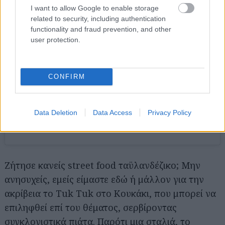
I want to allow Google to enable storage
related to security, including authentication
functionality and fraud prevention, and other
user protection.
CONFIRM
View this post on Instagram
Data Deletion
Data Access
Privacy Policy
A post shared by Thai Food (@tuktuk.thai.street.food.athens)
Ζήτησε κανείς street food ταϋλανδέζικο; Μην
ανησυχείς, εμείς είμαστε εδώ ή μάλλον για την
ακρίβεια το Tuk Tuk στο Κουκάκι, που μπορεί να
επιληφθεί επί του θέματος, σερβίροντας
συγκλονιστικά πιάτα. Παρότι μια σταλιά, το