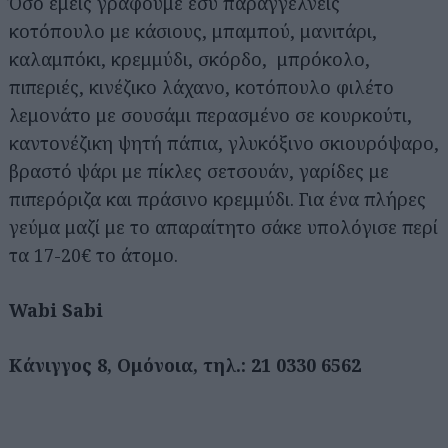
Όσο εμείς γράφουμε εσύ παραγγέλνεις
κοτόπουλο με κάσιους, μπαμπού, μανιτάρι,
καλαμπόκι, κρεμμύδι, σκόρδο, μπρόκολο,
πιπεριές, κινέζικο λάχανο, κοτόπουλο φιλέτο
λεμονάτο με σουσάμι περασμένο σε κουρκούτι,
καντονέζικη ψητή πάπια, γλυκόξινο σκιουρόψαρο,
βραστό ψάρι με πίκλες σετσουάν, γαρίδες με
πιπερόριζα και πράσινο κρεμμύδι. Για ένα πλήρες
γεύμα μαζί με το απαραίτητο σάκε υπολόγισε περί
τα 17-20€ το άτομο.
Wabi Sabi
Κάνιγγος 8, Ομόνοια, τηλ.: 21 0330 6562