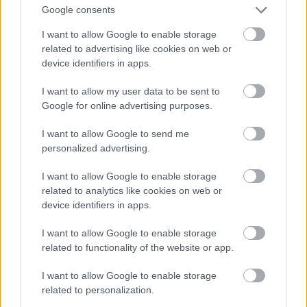
μεγάλη ποικιλία γεύσεων στα special dishes. Εδώ
Google consents
αγαπάμε το ρύζι με γαρίδες, το μοσχαράκι
I want to allow Google to enable storage
Σανγκάης, τα noodles με κοτόπουλο και κάρυ, τα
related to advertising like cookies on web or
device identifiers in apps.
φρεσκοτηγανισμένα τσιπς γαρίδας όπως και τη
βελουτέ σούπα καλαμποκιού, με άρωμα τζίντζερ,
I want to allow my user data to be sent to
κάρυ και γάλα καρύδας. Εδώ θα καλοφάς και δεν
Google for online advertising purposes.
πρόκειται να δώσεις περισσότερα από 10€ ανά
I want to allow Google to send me
άτομο.
personalized advertising.
I want to allow Google to enable storage
Tuk Tuk
related to analytics like cookies on web or
device identifiers in apps.
Βεΐκου 40, Kουκάκι, τηλ.:211 4051947
I want to allow Google to enable storage
related to functionality of the website or app.
I want to allow Google to enable storage
related to personalization.