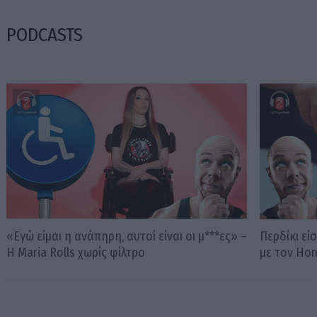
PODCASTS
«Εγώ είμαι η ανάπηρη, αυτοί είναι οι μ***ες» –
Περδίκι εί
Η Maria Rolls χωρίς φίλτρο
με τον Ho