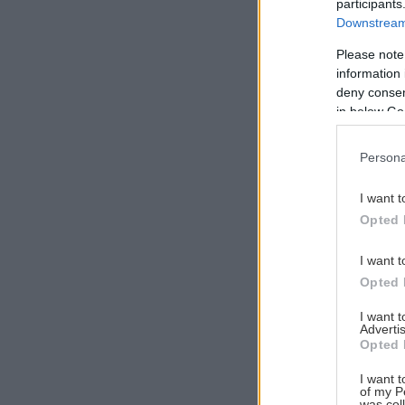
participants
Downstream 
Please note
information 
Αναζήτηση
deny consent
για...
in below Go
Persona
I want t
Opted 
I want t
Opted 
I want 
Advertis
Opted 
I want t
of my P
was col