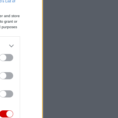
B’s List of
er and store
to grant or
ed purposes