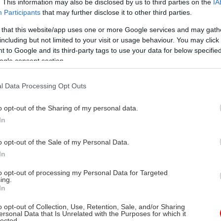
. This information may also be disclosed by us to third parties on the
IA
Participants
that may further disclose it to other third parties.
 that this website/app uses one or more Google services and may gath
including but not limited to your visit or usage behaviour. You may click 
 to Google and its third-party tags to use your data for below specifi
ogle consent section.
l Data Processing Opt Outs
o opt-out of the Sharing of my personal data.
In
o opt-out of the Sale of my Personal Data.
In
to opt-out of processing my Personal Data for Targeted
ing.
In
o opt-out of Collection, Use, Retention, Sale, and/or Sharing
ersonal Data that Is Unrelated with the Purposes for which it
lected.