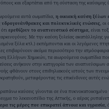
τόπους και εξαρτάται από τη σύσταση της καύσιμης 
ωρούμενα αυτά σωματίδια,
η οικιακή καύση ξύλων 
 υδρογονάνθρακες και πολυκυκλικές ενώσεις
, οι
 ότι
ερεθίζουν το αναπνευστικό σύστημα
, είναι το
καρκινογόνες. Με την καύση ξυλείας ακατάλληλης για
σμένα ξύλα κτλ.) εκπέμπονται και οι λεγόμενες πτη
οίες επιβαρύνουν ακόμα περισσότερο την ατμόσφαιρ
ση Ελλήνων Χημικών, τα αιωρούμενα σωματίδια πο
καύσεις ανήκουν στην κατηγορία των αναπνεύσιμων 
οής φθάνουν στους επιθηλιακούς ιστούς των πνευμ
κρατηθούν, μεταφέροντας τις επικίνδυνες αυτές ενώ
αραπάνω καύσεις γίνονται σε ένα πυκνοκατοικημένο
ιγμα το λεκανοπέδιο της Αττικής, ο αέρας ρυπαίνετ
τερα τις μέρες που επικρατεί άπνοια και υγρασία
,