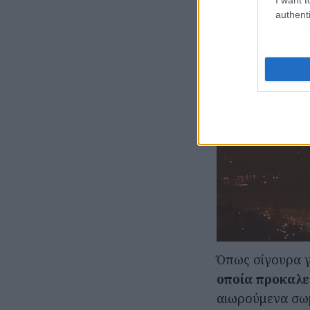
authenti
Όπως σίγουρα γ
οποία προκαλε
αιωρούμενα σωμ