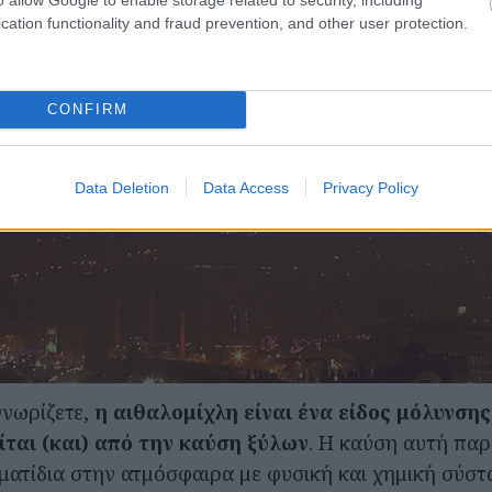
cation functionality and fraud prevention, and other user protection.
CONFIRM
Data Deletion
Data Access
Privacy Policy
νωρίζετε,
η αιθαλομίχλη είναι ένα είδος μόλυνσης
ίται (και) από την καύση ξύλων
. Η καύση αυτή παρ
ατίδια στην ατμόσφαιρα με φυσική και χημική σύστ