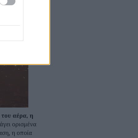
 του αέρα, η
άγει ορισμένα
αση, η οποία