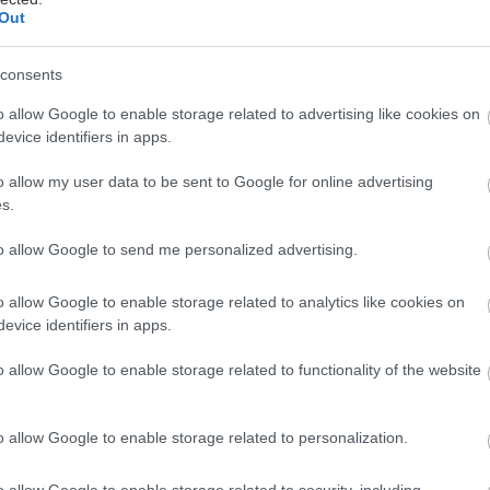
Out
εωργιακώδη
consents
υς μήνες ακούστηκε περισσότερο από την λέξη «Τρό
o allow Google to enable storage related to advertising like cookies on
evice identifiers in apps.
τάφερε με την εμφάνισή της να τρομοκρατήσει τους 
σχολήσει έντονα την ιατρική κοινότητα και να γίνει
o allow my user data to be sent to Google for online advertising
νομίας.. Τζακιών.
s.
to allow Google to send me personalized advertising.
ιθαλομίχλη
, έχει μετατραπεί σε συχνό επισκέπτη τ
 ειδικούς να κάνουν λόγω για μια Αθήνα που γίνεται
o allow Google to enable storage related to analytics like cookies on
ηριστικό ότι για εννέα βράδια από τα μέσα Δεκεμβρ
evice identifiers in apps.
ές των αιωρούμενων σωματιδίων στις περιοχές του κ
o allow Google to enable storage related to functionality of the website
νο υπερβαίνοντας το όριο των 50 μικρογραμμαρίων 
γή: Εθνικό Αστεροσκοπείο Αθηνών).
o allow Google to enable storage related to personalization.
o allow Google to enable storage related to security, including