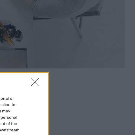
sonal or
ection to
ou may
 personal
out of the
 downstream