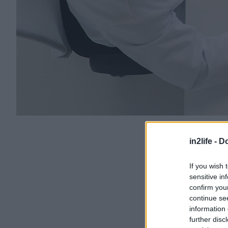
in2life -
Do
If you wish 
sensitive in
confirm you
continue se
information 
further disc