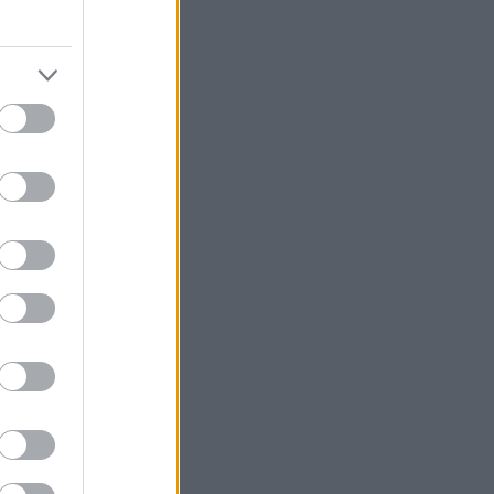
ικα» και «Καλή
κατοίκους των
 αφορμή για την
ων μεγάλων
… Πεκίνο. Είναι
ίου μέχρι
έντρου
ανά κυβικό