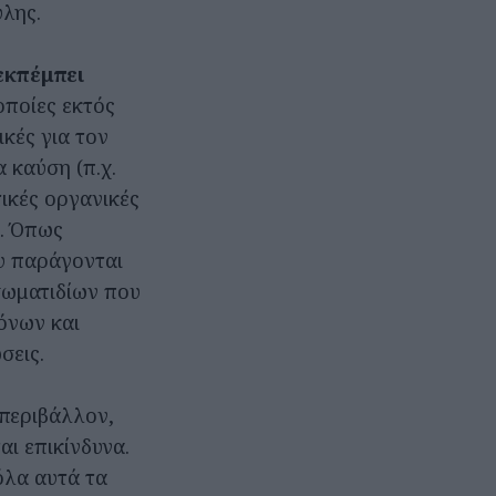
ύλης.
εκπέμπει
 οποίες εκτός
ξικές για τον
 καύση (π.χ.
τικές οργανικές
α. Όπως
υ παράγονται
σωματιδίων που
όνων και
σεις.
 περιβάλλον,
αι επικίνδυνα.
 όλα αυτά τα