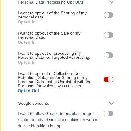
Please note that this website/app uses one or more Google
Όταν αγκαλιάζουμε κάποιον, σταματάμε αυτόματα
Personal Data Processing Opt Outs
services and may gather and store information including but
να σκεφτόμαστε οτιδήποτε άλλο: Η ενέργεια της
not limited to your visit or usage behaviour. You may click to
I want to opt-out of the Sharing of my
personal data.
αγκαλιάς μας κατακλύζει, μας αποσυνδέει από τις
grant or deny consent to Google and its third-party tags to
Opted In
use your data for below specified purposes in below Google
σκέψεις μας και μας επιτρέπει να επικεντρωθούμε
consent section.
I want to opt-out of the Sale of my
στα συναισθήματά μας. Έχετε παρατηρήσει πως
Personal Data.
κατά την διάρκεια της αγκαλιάς μπορείτε να
Opted In
ακούσετε τον χτύπο της καρδιάς σας και να
I want to opt-out of processing my
Personal Data for Targeted Advertising.
εστιάσετε στην αναπνοή σας; Αυτό συμβαίνει για
Opted In
παράδειγμα και όταν διαλογιζόμαστε ή όταν
I want to opt-out of Collection, Use,
γελάμε – όλα τα παραπάνω αποτελούν
Retention, Sale, and/or Sharing of my
Personal Data that Is Unrelated with the
διαδικασίες που μας βοηθούν να αφεθούμε στη
Purposes for which it was collected.
Opted Out
στιγμή και να νιώσουμε καλύτερα.
Google consents
Πηγή
I want to allow Google to enable storage
related to advertising like cookies on web or
device identifiers in apps.