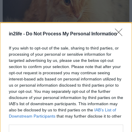
in2life -
Do Not Process My Personal Information
If you wish to opt-out of the sale, sharing to third parties, or
*Η αγκαλιά μας μαθαίνει να δίνουμε και να
processing of your personal or sensitive information for
παίρνουμε
targeted advertising by us, please use the below opt-out
section to confirm your selection. Please note that after your
Πάντα χρειάζονται δύο (τουλάχιστον) για μια
opt-out request is processed you may continue seeing
αγκαλιά, κάτι που μας μαθαίνει με τον πιο άμεσο
interest-based ads based on personal information utilized by
τρόπο πως όταν δίνουμε, αυτόματα παίρνουμε.
us or personal information disclosed to third parties prior to
your opt-out. You may separately opt-out of the further
Ουσιαστικά, η αγκαλιά μας διδάσκει πως η αγάπη
disclosure of your personal information by third parties on the
είναι ένα συναίσθημα που… ρέει σε διπλή
IAB’s list of downstream participants. This information may
κατεύθυνση.
also be disclosed by us to third parties on the
IAB’s List of
Downstream Participants
that may further disclose it to other
third parties.
*Η αγκαλιά μας απελευθερώνει