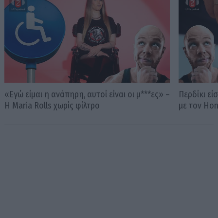
«Εγώ είμαι η ανάπηρη, αυτοί είναι οι μ***ες» –
Περδίκι εί
Η Maria Rolls χωρίς φίλτρο
με τον Ho