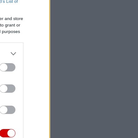
B’s List of
er and store
to grant or
ed purposes