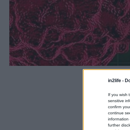
in2life -
Do
If you wish 
sensitive in
confirm you
continue se
information 
further disc