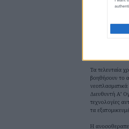
authenti
Το εν λόγω κύτ
επιτρέπει να α
αποκλειστικά, 
ακόμη σαφής στ
Η τεχνολογία 
Τα τελευταία χ
βοηθήσουν το α
νεοπλασματικά 
Διευθυντή Α’ Ο
τεχνολογίες αυ
τα εξατομικευμ
Η ανοσοθεραπεί