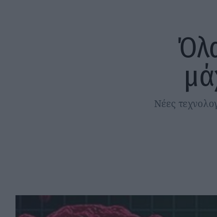
Όλα
μά
Νέες τεχνολογ