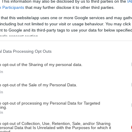
. This information may also be disclosed by us to third parties on the
IA
Participants
that may further disclose it to other third parties.
 that this website/app uses one or more Google services and may gath
including but not limited to your visit or usage behaviour. You may click 
 to Google and its third-party tags to use your data for below specifi
ogle consent section.
l Data Processing Opt Outs
o opt-out of the Sharing of my personal data.
In
o opt-out of the Sale of my Personal Data.
In
to opt-out of processing my Personal Data for Targeted
ing.
In
o opt-out of Collection, Use, Retention, Sale, and/or Sharing
ersonal Data that Is Unrelated with the Purposes for which it
lected.