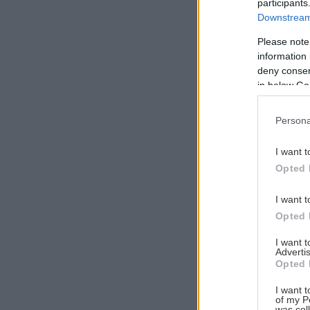
participants
Downstream 
Please note
information 
Αναζήτηση
deny consent
για...
in below Go
Persona
I want t
Opted 
I want t
Opted 
I want 
Advertis
Opted 
I want t
of my P
was col