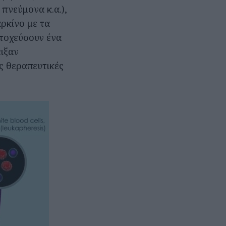
πνεύμονα κ.α.),
αρκίνο με τα
στοχεύσουν ένα
ειξαν
ς θεραπευτικές