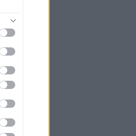
κλήσεις του
ολύ καλό δρόμο
με το 1991
, η
ομένα στη μάχη
μίου του
ανοσοποιητικού
σκοτώνει μια
έατος,