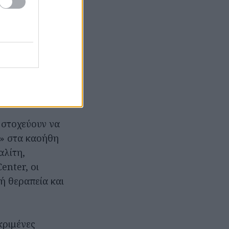
 (TCR), που του
ν κυττάρων
υ δεν είναι
 στοχεύουν να
ί» στα καοήθη
αλίτη,
enter, οι
ή θεραπεία και
κριμένες