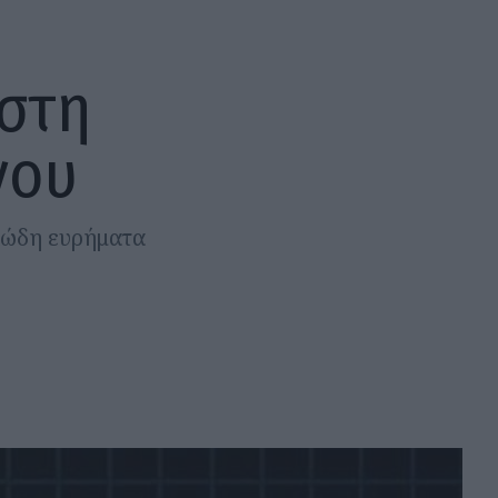
 στη
νου
σιώδη ευρήματα