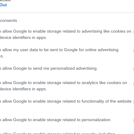
Out
εραπεία του καρκίνου είναι μία από τις μεγάλες προ
consents
1ου αιώνα και όπως όλα δείχνουν βρισκόμαστε σε π
υγκριτικά με παλαιότερα.
o allow Google to enable storage related to advertising like cookies on
evice identifiers in apps.
 θανάτων από καρκίνο
έχει πέσει κατά 29% σε σχέση 
o allow my user data to be sent to Google for online advertising
 έχει παρατηρηθεί. Ποια είναι τα πιο πρόσφατα δεδ
s.
;
to allow Google to send me personalized advertising.
ανακάλυψη
o allow Google to enable storage related to analytics like cookies on
evice identifiers in apps.
ερών, ερευνητές της Ιατρικής Σχολής του Πανεπιστη
o allow Google to enable storage related to functionality of the website
λυψαν τυχαία
έναν τύπο κυττάρων του ανθρώπινου 
οίος, υπό εργαστηριακές συνθήκες, επιτίθεται και 
o allow Google to enable storage related to personalization.
ικών κυττάρων (προστάτη, μαστού, πνεύμονα, παγκρ
ώματος, λευχαιμιών…).
o allow Google to enable storage related to security, including