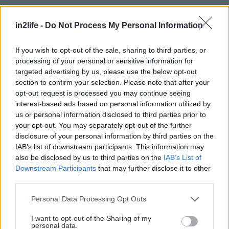
Αναζήτηση
in2life -
Do Not Process My Personal Information
για...
If you wish to opt-out of the sale, sharing to third parties, or
processing of your personal or sensitive information for
targeted advertising by us, please use the below opt-out
section to confirm your selection. Please note that after your
opt-out request is processed you may continue seeing
interest-based ads based on personal information utilized by
us or personal information disclosed to third parties prior to
your opt-out. You may separately opt-out of the further
disclosure of your personal information by third parties on the
IAB’s list of downstream participants. This information may
also be disclosed by us to third parties on the
IAB’s List of
Downstream Participants
that may further disclose it to other
third parties.
Please note that this website/app uses one or more Google
Personal Data Processing Opt Outs
services and may gather and store information including but
not limited to your visit or usage behaviour. You may click to
I want to opt-out of the Sharing of my
personal data.
grant or deny consent to Google and its third-party tags to