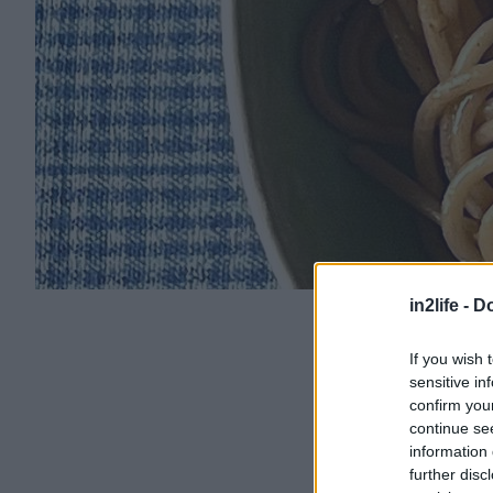
in2life -
Do
If you wish 
sensitive in
confirm you
continue se
information 
further disc