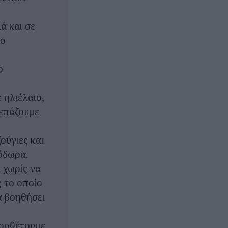
ά και σε
γο
ο
 ηλιέλαιο,
κεπάζουμε
ούγιες και
όδωρα.
 χωρίς να
ς το οποίο
α βοηθήσει
ροσθέτουμε