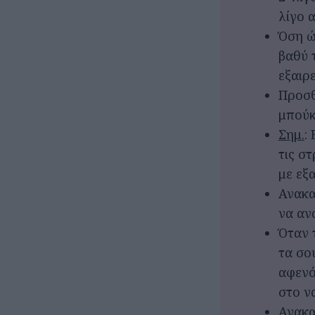
λίγο 
Όση ώ
βαθύ 
εξαιρ
Προσθ
μπούκ
Σημ.
:
τις σ
με εξ
Ανακα
να αν
Όταν 
τα σο
αφενό
στο ν
Ανακα