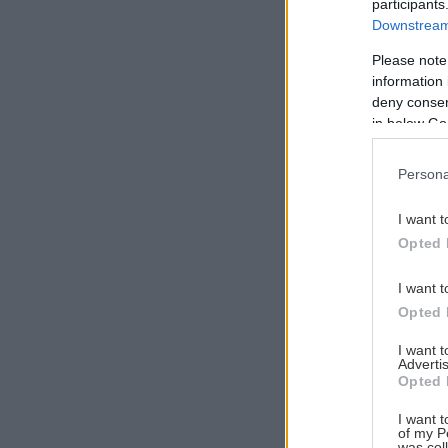
participants
Downstream 
Please note
information 
Αναζήτηση
deny consent
για...
in below Go
Persona
I want t
Opted 
I want t
Opted 
I want 
Advertis
Opted 
I want t
of my P
was col