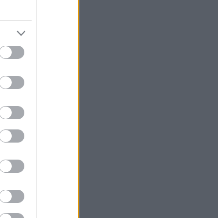
4
Μερίδες
(6 για τη