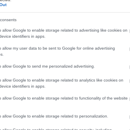
Out
consents
15'
1
o allow Google to enable storage related to advertising like cookies on
/5
evice identifiers in apps.
Μαγείρεμα
Δυσκολία
o allow my user data to be sent to Google for online advertising
s.
to allow Google to send me personalized advertising.
o allow Google to enable storage related to analytics like cookies on
evice identifiers in apps.
ρ. σπαγγέτι ή άλλα μακριά ζυμαρικά
o allow Google to enable storage related to functionality of the website
ετικό παρθένο ελαιόλαδο
 φιλέτα αντζούγιας σε εξαιρετικό παρθένο ελαιόλαδο 
o allow Google to enable storage related to personalization.
α + 8-12 για το σερβίρισμα)
o allow Google to enable storage related to security, including