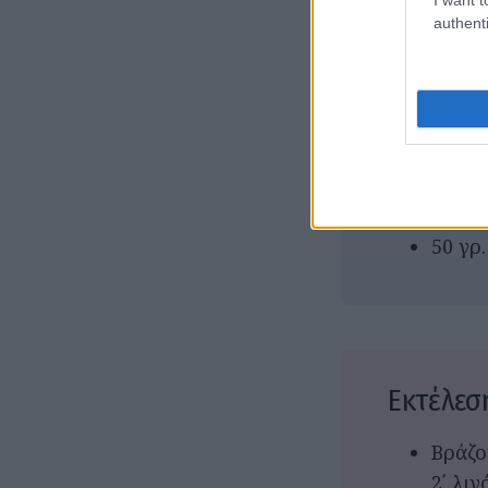
1 γεμ
authenti
λιωμέ
1-2 π
Ξύσμα
150 γ
κατσι
Μπόλι
Χοντρ
50 γρ
Εκτέλεσ
Βράζο
2΄ λι