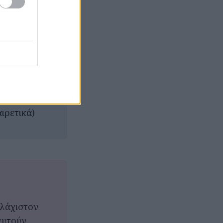
υ σκόρδου,
ρετικά)
ό
ιρετικά)
υλάχιστον
ευτούν