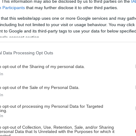
. This information may also be disclosed by us to third parties on the
IA
Participants
that may further disclose it to other third parties.
 that this website/app uses one or more Google services and may gath
including but not limited to your visit or usage behaviour. You may click 
 to Google and its third-party tags to use your data for below specifi
ogle consent section.
l Data Processing Opt Outs
o opt-out of the Sharing of my personal data.
In
o opt-out of the Sale of my Personal Data.
In
to opt-out of processing my Personal Data for Targeted
ing.
In
o opt-out of Collection, Use, Retention, Sale, and/or Sharing
ersonal Data that Is Unrelated with the Purposes for which it
lected.