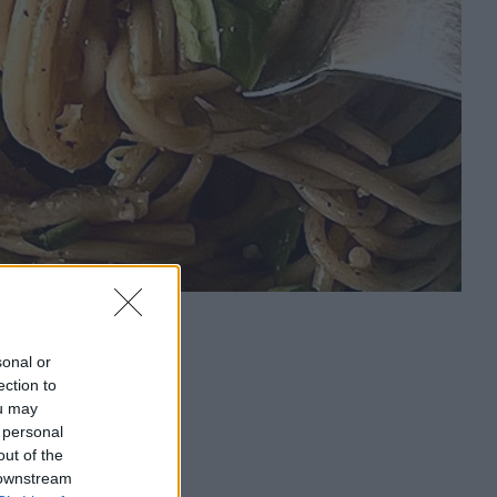
sonal or
ection to
ou may
 personal
out of the
 downstream