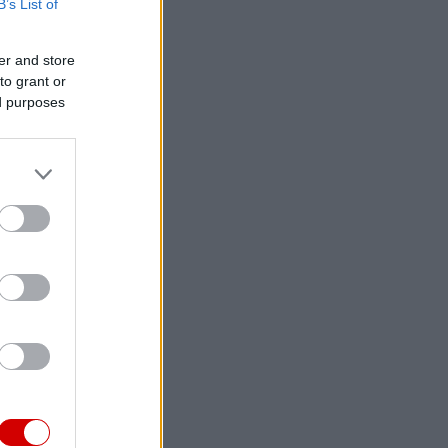
B’s List of
er and store
to grant or
ed purposes