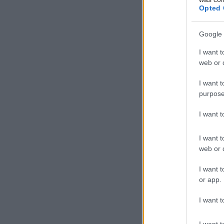
Opted 
Google 
5'
I want t
web or d
Προετοιμασία
I want t
purpose
I want 
I want t
Υλικά:
web or d
500 γ
I want t
or app.
Εξαιρ
14-18
I want t
σάλτσ
I want t