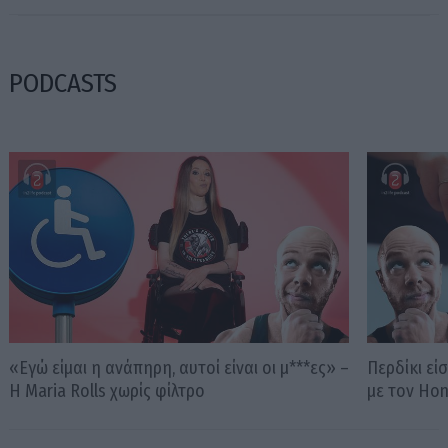
PODCASTS
«Εγώ είμαι η ανάπηρη, αυτοί είναι οι μ***ες» –
Περδίκι εί
Η Maria Rolls χωρίς φίλτρο
με τον Ho