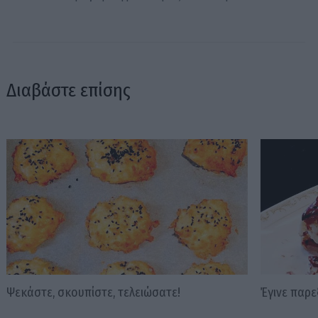
Διαβάστε επίσης
Ψεκάστε, σκουπίστε, τελειώσατε!
Έγινε παρ