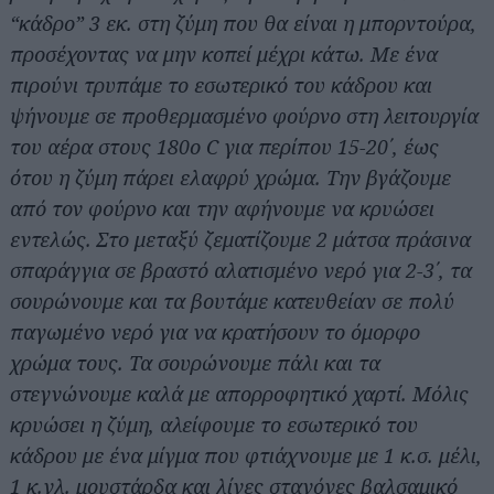
“κάδρο” 3 εκ. στη ζύμη που θα είναι η μπορντούρα,
προσέχοντας να μην κοπεί μέχρι κάτω. Με ένα
πιρούνι τρυπάμε το εσωτερικό του κάδρου και
ψήνουμε σε προθερμασμένο φούρνο στη λειτουργία
του αέρα στους 180ο C για περίπου 15-20΄, έως
ότου η ζύμη πάρει ελαφρύ χρώμα. Την βγάζουμε
από τον φούρνο και την αφήνουμε να κρυώσει
εντελώς. Στο μεταξύ ζεματίζουμε 2 μάτσα πράσινα
σπαράγγια σε βραστό αλατισμένο νερό για 2-3΄, τα
σουρώνουμε και τα βουτάμε κατευθείαν σε πολύ
παγωμένο νερό για να κρατήσουν το όμορφο
χρώμα τους. Τα σουρώνουμε πάλι και τα
στεγνώνουμε καλά με απορροφητικό χαρτί. Μόλις
κρυώσει η ζύμη, αλείφουμε το εσωτερικό του
κάδρου με ένα μίγμα που φτιάχνουμε με 1 κ.σ. μέλι,
1 κ.γλ. μουστάρδα και λίγες σταγόνες βαλσαμικό