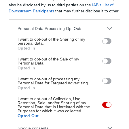
also be disclosed by us to third parties on the
IAB’s List of
στο μυαλό μας είναι, ας μην σκάμε για
Downstream Participants
that may further disclose it to other
μικροπράγματα. Με τις υγείες μας!
third parties.
Please note that this website/app uses one or more Google
Personal Data Processing Opt Outs
services and may gather and store information including but
not limited to your visit or usage behaviour. You may click to
I want to opt-out of the Sharing of my
personal data.
grant or deny consent to Google and its third-party tags to
Opted In
use your data for below specified purposes in below Google
consent section.
I want to opt-out of the Sale of my
Personal Data.
Opted In
I want to opt-out of processing my
Personal Data for Targeted Advertising.
Opted In
I want to opt-out of Collection, Use,
Retention, Sale, and/or Sharing of my
Personal Data that Is Unrelated with the
Purposes for which it was collected.
Opted Out
Google consents