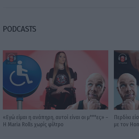
PODCASTS
«Εγώ είμαι η ανάπηρη, αυτοί είναι οι μ***ες» –
Περδίκι εί
Η Maria Rolls χωρίς φίλτρο
με τον Ho