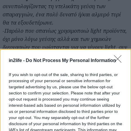
συνυπολογίζοντας τη ντελικάτη γεύση των
Αναζήτηση
για...
σπαραγγιών, ένα πολύ δυνατό ή/και αλμυρό τυρί
θα τα εξουδετέρωνε.
-Παρόλο που σπανίως χρησιμοποιώ light προϊόντα,
όχι μόνο λόγω γεύσης αλλά και των χημικών
διεργασιών που υφίστανται για να γίνουν light, συν
τοις άλλοις και του κινδύνου υπερκατανάλωσης
in2life -
Do Not Process My Personal Information
γιατί “ας φάω λίγο παραπάνω, αφού είναι light”,
εάν βρίσκεστε σε σχετικά αυστηρή δίαιτα, επιλέξτε
If you wish to opt-out of the sale, sharing to third parties, or
ένα καλής ποιότητας τυρί με μειωμένα λιπαρά.
processing of your personal or sensitive information for
targeted advertising by us, please use the below opt-out
section to confirm your selection. Please note that after your
Εμπρός λοιπόν, ας οπλιστούμε με κουράγιο και
opt-out request is processed you may continue seeing
αποφασιστικότητα, ας ψευτομαυρίσουμε με
interest-based ads based on personal information utilized by
us or personal information disclosed to third parties prior to
κάποιο αυτομαυριστικό προϊόν για να
your opt-out. You may separately opt-out of the further
ξεγελαστούμε, ας διαλέξουμε κάποια έρημη
disclosure of your personal information by third parties on the
παραλία για την πρώτη μας βουτιά και βουρ. Όλα
IAB’s list of downstream participants. This information may