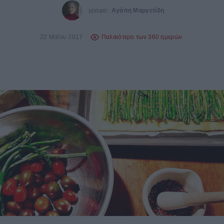
γράφει:
Αγάπη Μαργετίδη
22 Μαΐου 2017
Παλαιότερο των 360 ημερών