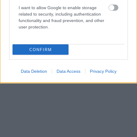
Η Maria Rolls χωρίς φίλτρο
με τον Ho
I want to allow Google to enable storage
related to security, including authentication
functionality and fraud prevention, and other
user protection.
CONFIRM
Data Deletion
Data Access
Privacy Policy