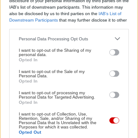
disclosure of your personal information by third parties on the
IAB’s list of downstream participants. This information may
also be disclosed by us to third parties on the
IAB’s List of
Downstream Participants
that may further disclose it to other
third parties.
Please note that this website/app uses one or more Google
Personal Data Processing Opt Outs
services and may gather and store information including but
Διαβάστε επίσης
not limited to your visit or usage behaviour. You may click to
I want to opt-out of the Sharing of my
personal data.
grant or deny consent to Google and its third-party tags to
Opted In
use your data for below specified purposes in below Google
consent section.
I want to opt-out of the Sale of my
Personal Data.
Opted In
I want to opt-out of processing my
Personal Data for Targeted Advertising.
Opted In
I want to opt-out of Collection, Use,
Retention, Sale, and/or Sharing of my
Personal Data that Is Unrelated with the
Purposes for which it was collected.
Opted Out
Υπό εξαφάνιση: 5 παράξενα ζωάκια που
Τα 10 πιο 