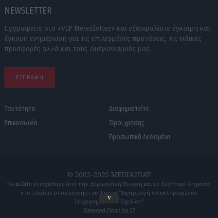
NEWSLETTER
Εγγραφείτε στο «VIP Newsletter» και εξασφαλίστε έγκαιρη και
έγκυρη ενημέρωση για τις επιλεγμένες προτάσεις, τις ειδικές
προσφορές αλλά και τους Διαγωνισμούς μας.
ΕΓΓΡΑΦΗ
Ταυτότητα
Διαφημιστείτε
Επικοινωνία
Όροι χρήσης
Προσωπικά δεδομένα
© 2002-2026 MEDIA2DAY
Το in2life ενισχύθηκε από την Ευρωπαϊκή Ένωση και το Ελληνικό Δημόσιο
στο πλαίσιο υλοποίησης του Έργου "Εφαρμογή Ολοκληρωμένου
v
Επιχειρηματικού Σχεδίου"
Managed Cloud by C2