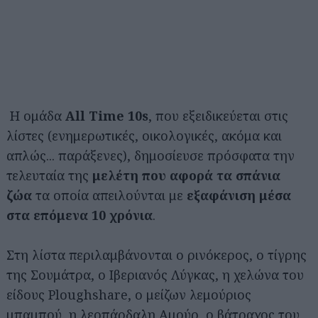
Η ομάδα
All Time 10s
, που εξειδικεύεται στις
λίστες (ενημερωτικές, οικολογικές, ακόμα και
απλώς... παράξενες), δημοσίευσε πρόσφατα την
τελευταία της
μελέτη που αφορά τα σπάνια
ζώα
τα οποία απειλούνται με
εξαφάνιση μέσα
στα επόμενα 10 χρόνια
.
Στη λίστα περιλαμβάνονται ο ρινόκερος, ο τίγρης
της Σουμάτρα, ο Ιβεριανός Λύγκας, η χελώνα του
είδους Ploughshare, ο μείζων λεμούριος
μπαμπού, η λεοπάρδαλη Αμούρ, ο βάτραχος του