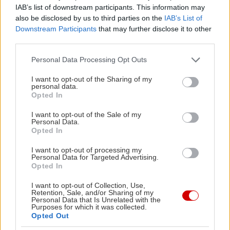
έμεινε με το «θέλω» της παραμάσχαλα.
IAB’s list of downstream participants. This information may
also be disclosed by us to third parties on the
IAB’s List of
Downstream Participants
that may further disclose it to other
third parties.
Please note that this website/app uses one or more Google
Personal Data Processing Opt Outs
services and may gather and store information including but
not limited to your visit or usage behaviour. You may click to
I want to opt-out of the Sharing of my
personal data.
grant or deny consent to Google and its third-party tags to
Opted In
use your data for below specified purposes in below Google
consent section.
I want to opt-out of the Sale of my
Personal Data.
Opted In
I want to opt-out of processing my
Personal Data for Targeted Advertising.
Opted In
I want to opt-out of Collection, Use,
Το ρολόι σταμάτησε κάπου στο 2010. Η κολεξιόν
Retention, Sale, and/or Sharing of my
Personal Data that Is Unrelated with the
Άνοιξη-Καλοκαίρι εκείνης της χρονιάς δεν πήγε
Purposes for which it was collected.
Opted Out
όσο καλά θα περίμεναν οι καταστηματάρχες. Γι’