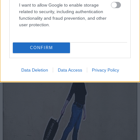
καταστήματα δεν κατάφεραν να προσαρμοστούν
I want to allow Google to enable storage
στις ανάγκες της σύγχρονης αγοράς και πήραν
related to security, including authentication
functionality and fraud prevention, and other
τον γραφειοκρατικό δρόμο προς το λουκέτο. Δεν
user protection.
παύουν ωστόσο τέτοιες εικόνες να αποτελούν
μεγάλο μέρος του σκηνικού στα πέριξ του
Συντάγματος.
CONFIRM
Data Deletion
Data Access
Privacy Policy