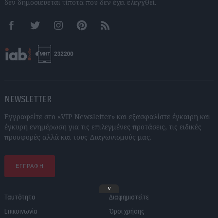
δεν δημοσιεύεται τίποτα που δεν έχει ελεγχθεί.
Facebook
Twitter
Instagram
Pinterest
RSS feeds
NEWSLETTER
Εγγραφείτε στο «VIP Newsletter» και εξασφαλίστε έγκαιρη και
έγκυρη ενημέρωση για τις επιλεγμένες προτάσεις, τις ειδικές
προσφορές αλλά και τους Διαγωνισμούς μας.
ΕΓΓΡΑΦΗ
v
Ταυτότητα
Διαφημιστείτε
Επικοινωνία
Όροι χρήσης