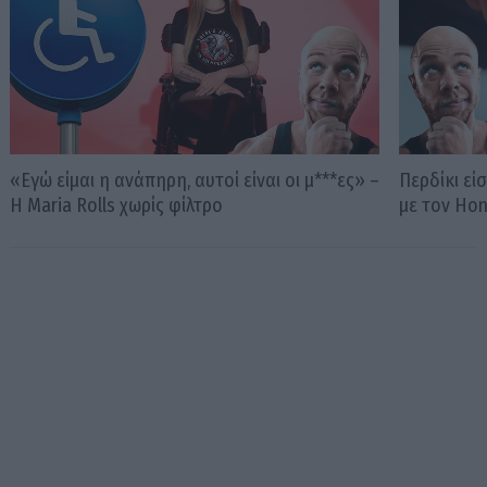
«Εγώ είμαι η ανάπηρη, αυτοί είναι οι μ***ες» –
Περδίκι εί
Η Maria Rolls χωρίς φίλτρο
με τον Ho