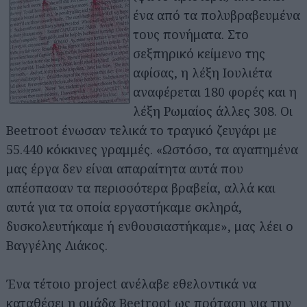
ένα από τα πολυβραβευμένα
τους πονήματα. Στο
σεξπηρικό κείμενο της
αφίσας, η λέξη Ιουλιέτα
αναφέρεται 180 φορές και η
λέξη Ρωμαίος άλλες 308. Οι
Beetroot ένωσαν τελικά το τραγικό ζευγάρι με
55.440 κόκκινες γραμμές. «Ωστόσο, τα αγαπημένα
μας έργα δεν είναι απαραίτητα αυτά που
απέσπασαν τα περισσότερα βραβεία, αλλά και
αυτά για τα οποία εργαστήκαμε σκληρά,
δυσκολευτήκαμε ή ενθουσιαστήκαμε», μας λέει ο
Βαγγέλης Λιάκος.
Ένα τέτοιο project ανέλαβε εθελοντικά να
καταθέσει η ομάδα Beetroot ως πρόταση για την