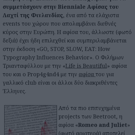
συμμετάσχουν στην Bienniale Αφίσας του
Λαχτί της Φινλανδίας
, ένα από τα ελάχιστα
events του χώρου που απολαμβάνει διεθνές
κύρος στην Ευρώπη. Η αφίσα του, άλλωστε (φωτό
δεξιά) έχει ήδη επιλεχθεί και συμπεριλαμβάνεται
στην έκδοση «GO, STOP, SLOW, EAT: How
Typography Influences Behavior». Ο Φιλήμων
Τριανταφύλλου με την «
Life is Beautiful
» αφίσα
του και ο Prop4g4nd4 με την
αφίσα
του για
γαλλικό club είναι οι άλλοι δύο διακριθέντες
Έλληνες.
Από τα πιο επιτυχημένα
projects των Beetroot, η
αφίσα «
Romeo and Juliet
»
(φωτό αριστερά) αποτελεί