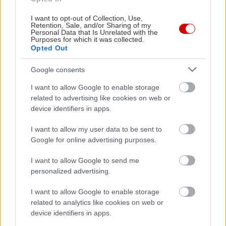
design», συμπληρώνει, θέτοντας ορισμένους
I want to opt-out of Collection, Use,
προβληματισμούς για το τι ορίζουμε ως design.
Retention, Sale, and/or Sharing of my
Personal Data that Is Unrelated with the
Αυτή την περίοδο, μαζί με άλλους 17 σχεδιαστές
Purposes for which it was collected.
Opted Out
συμμετέχει με έργα του στην έκθεση «2
011%
Greek Design» της gallery M Art
, όπου
Google consents
συνυπάρχουν από βιομηχανικό σχέδιο μέχρι τον
I want to allow Google to enable storage
σχεδιασμό κοσμήματος. «Είναι πολύ διαφορετικές
related to advertising like cookies on web or
ειδικότητες μεταξύ τους, κι ίσως αυτό δείχνει πως
device identifiers in apps.
δεν υπάρχει σαφής εικόνα για το design», μας
I want to allow my user data to be sent to
λέει.
Google for online advertising purposes.
I want to allow Google to send me
Μία πιο σαφή εθνική εικόνα ωστόσο, επιδιώκει να
personalized advertising.
σχηματίσει ο
Ελληνικός Οργανισμός Εξωτερικού
I want to allow Google to enable storage
Εμπορίου
(ΟΠΕ), που «ανέβασε» πρόσφατα στον
related to analytics like cookies on web or
διαδικτυακό αέρα την προσπάθεια «
Design
device identifiers in apps.
Greece
». «Πρόκειται για πρωτοβουλία που