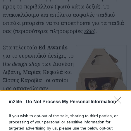
προς το περιβάλλον (φωτό κάτω δεξιά). Το
ανακυκλώσιμο και απόλυτα ασφαλές παιδικό
σπιτάκι μπορείτε να το αποκτήσετε για τα παιδιά
σας (περισσότερες πληροφορίες
εδώ
).
Στα τελευταία
Ed Awards
για το ευρωπαϊκό design, το
the design shop
των Διονύση
Λιβάνη, Μαρίας Κεφαλά και
Σίσσυς Καραβία –οι οποίοι
μας απασχόλησαν
ευχάριστα και σε
παλιότερο
in2life -
Do Not Process My Personal Information
δημοσίευμα του in2life
με
την φρέσκια ιδέα του
If you wish to opt-out of the sale, sharing to third parties, or
ApplesToZebras online
processing of your personal or sensitive information for
shop– απέσπασαν το Χρυσό Βραβείο στην
targeted advertising by us, please use the below opt-out