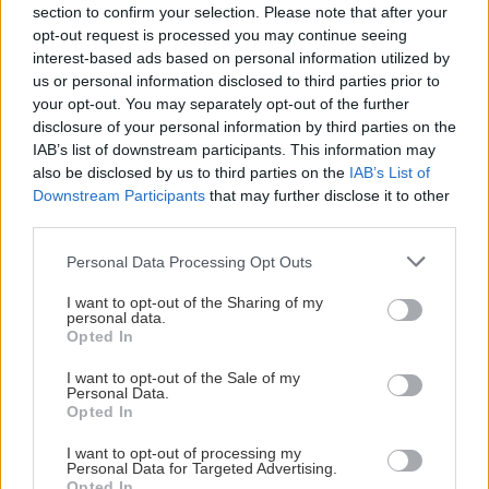
section to confirm your selection. Please note that after your
κατηγορία
single poster design
και το ασημένιο
opt-out request is processed you may continue seeing
βραβείο για το
brand logo
.
interest-based ads based on personal information utilized by
us or personal information disclosed to third parties prior to
your opt-out. You may separately opt-out of the further
Τέλος, άλλη μια πρόσφατη αλλά αποσιωπημένη
disclosure of your personal information by third parties on the
στο ευρύ κοινό ελληνική διάκριση είναι αυτή που
IAB’s list of downstream participants. This information may
απέσπασε η
Ροδάνθη Σεντούκα
της Red Design
also be disclosed by us to third parties on the
IAB’s List of
Downstream Participants
that may further disclose it to other
Consultants. Το funky παγκάκι της από
third parties.
ανακυκλώσιμο ξυλοπολτό που σχηματίζει οπτικά
Please note that this website/app uses one or more Google
Personal Data Processing Opt Outs
την λέξη «YoYo» (δείτε το
εδώ
) ανήκει στους Top
services and may gather and store information including but
Winners του China’s Most Successful Design
not limited to your visit or usage behaviour. You may click to
I want to opt-out of the Sharing of my
personal data.
Awards για το 2010.
grant or deny consent to Google and its third-party tags to
Opted In
use your data for below specified purposes in below Google
consent section.
I want to opt-out of the Sale of my
Αναζητώντας εθνική σχεδιαστική ταυτότητα
Personal Data.
Opted In
«Τέτοιο πράγμα δεν υπάρχει», μας λέει εξ’ αρχής
ο κ. Φωτιάδης. «Έχουμε κρατήσει λίγο από το
I want to opt-out of processing my
Personal Data for Targeted Advertising.
φολκλόρ ελληνικό στοιχείο, αλλά αυτό δεν είναι
Opted In