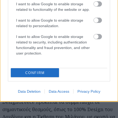
I want to allow Google to enable storage
ξεκίνησε πριν ένα χρόνο και απευθύνεται αφενός
related to functionality of the website or app.
στους παραγωγούς και αφετέρου στους
σχεδιαστές, ώστε να τους φέρει σε επαφή και να
I want to allow Google to enable storage
related to personalization.
μπορέσει το ελληνικό επιχειρείν να ανταποκριθεί
στις σύγχρονες προδιαγραφές του εξωτερικού
I want to allow Google to enable storage
εμπορίου», μας λέει η κ.
Τέτη Περισσάκη
,
related to security, including authentication
functionality and fraud prevention, and other
υπεύθυνη της πρωτοβουλίας.
user protection.
Όπως μας αναφέρει η κ. Περισσάκη, βρίσκεται σε
εξέλιξη η καταγραφή των επαγγελματιών
CONFIRM
designers της χώρας, πολλοί εκ των οποίων δεν
είχαν μέχρι τώρα το βήμα ώστε να γνωρίζουν τι
Data Deletion
Data Access
Privacy Policy
γίνεται στον χώρο του εμπορίου. Το
DesignGreece πρόκειται να συμμετάσχει σε
σημαντικούς θεσμούς, όπως το 100% Design του
Λονδίνου και η Έκθεση του Μιλάνου, με σκοπό να