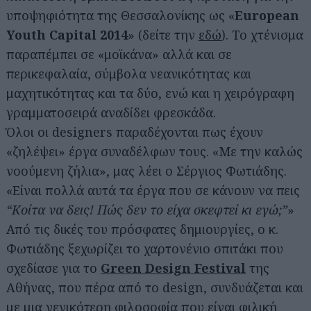
υποψηφιότητα της Θεσσαλονίκης ως «
European
Youth Capital 2014
» (δείτε την
εδώ
). Το χτένισμα
παραπέμπει σε «μοϊκάνα» αλλά και σε
περικεφαλαία, σύμβολα νεανικότητας και
μαχητικότητας και τα δύο, ενώ και η χειρόγραφη
γραμματοσειρά αναδίδει φρεσκάδα.
Όλοι οι designers παραδέχονται πως έχουν
«ζηλέψει» έργα συναδέλφων τους. «Με την καλώς
νοούμενη ζήλια», μας λέει ο Σέργιος Φωτιάδης.
«Είναι πολλά αυτά τα έργα που σε κάνουν να πεις
“Κοίτα να δεις! Πώς δεν το είχα σκεφτεί κι εγώ;”
»
Από τις δικές του πρόσφατες δημιουργίες, ο κ.
Φωτιάδης ξεχωρίζει το χαρτονένιο σπιτάκι που
Αναζήτηση
σχεδίασε για το
Green Design Festival
της
για...
Αθήνας, που πέρα από το design, συνδυάζεται και
με μια γενικότερη φιλοσοφία που είναι φιλική