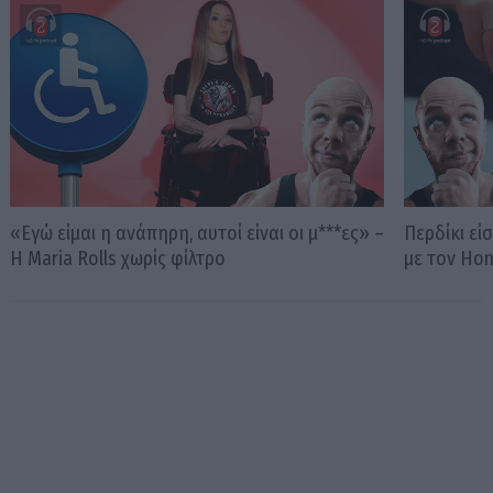
«Εγώ είμαι η ανάπηρη, αυτοί είναι οι μ***ες» –
Περδίκι εί
Η Maria Rolls χωρίς φίλτρο
με τον Ho