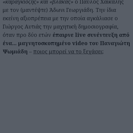
«καραγκιόζης» και «βλάκας»
ο Παύλος Χαϊκάλης
με τον (μαντέψτε) Άδωνι Γεωργιάδη. Την ίδια
εκείνη αξιοπρέπεια με την οποία αγκάλιασε ο
Γιώργος Αυτιάς την μαχητική δημοσιογραφία,
όταν προ δύο ετών
έπαιρνε live συνέντευξη από
ένα... μαγνητοσκοπημένο video του Παναγιώτη
Ψωμιάδη
–
ποιος μπορεί να το ξεχάσει
;