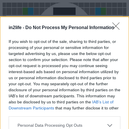
in2life -
Do Not Process My Personal Information
If you wish to opt-out of the sale, sharing to third parties, or
processing of your personal or sensitive information for
targeted advertising by us, please use the below opt-out
section to confirm your selection. Please note that after your
opt-out request is processed you may continue seeing
interest-based ads based on personal information utilized by
us or personal information disclosed to third parties prior to
your opt-out. You may separately opt-out of the further
disclosure of your personal information by third parties on the
IAB’s list of downstream participants. This information may
also be disclosed by us to third parties on the
IAB’s List of
Downstream Participants
that may further disclose it to other
Τα μερίδια των τηλεοπτικών σταθμών για την ίδια
third parties.
εβδομάδα
Please note that this website/app uses one or more Google
Personal Data Processing Opt Outs