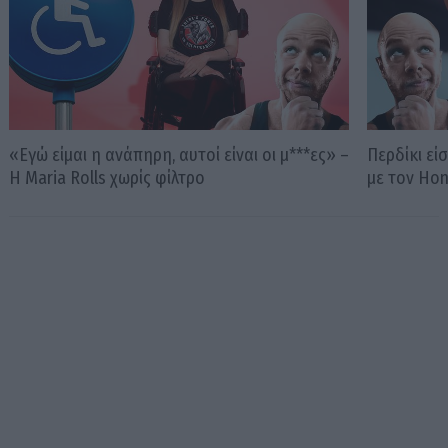
«Εγώ είμαι η ανάπηρη, αυτοί είναι οι μ***ες» –
Περδίκι εί
Η Maria Rolls χωρίς φίλτρο
με τον Ho