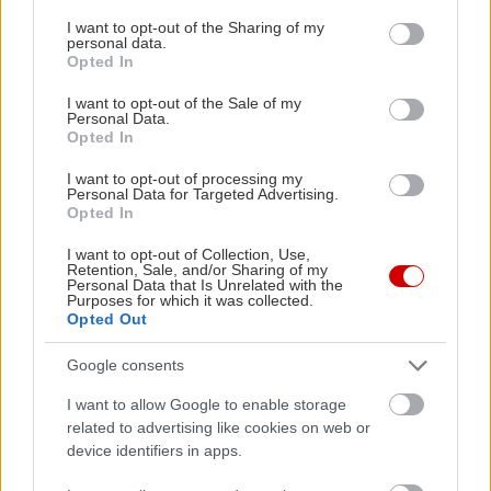
services and may gather and store information including but
not limited to your visit or usage behaviour. You may click to
I want to opt-out of the Sharing of my
personal data.
grant or deny consent to Google and its third-party tags to
Opted In
use your data for below specified purposes in below Google
consent section.
I want to opt-out of the Sale of my
Personal Data.
Opted In
I want to opt-out of processing my
Personal Data for Targeted Advertising.
Opted In
I want to opt-out of Collection, Use,
Retention, Sale, and/or Sharing of my
Personal Data that Is Unrelated with the
Purposes for which it was collected.
Opted Out
Πηγή: NIELSEN AUDIENCE MEASUREMENT
Google consents
I want to allow Google to enable storage
related to advertising like cookies on web or
device identifiers in apps.