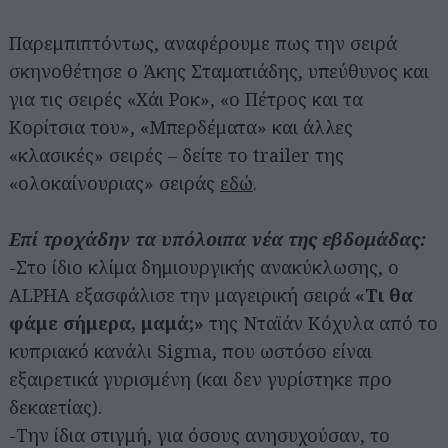
Παρεμπιπτόντως, αναφέρουμε πως την σειρά
σκηνοθέτησε ο Άκης Σταματιάδης, υπεύθυνος και
για τις σειρές «Χάι Ροκ», «ο Πέτρος και τα
Κορίτσια του», «Μπερδέματα» και άλλες
«κλασικές» σειρές – δείτε το trailer της
«ολοκαίνουριας» σειράς
εδώ
.
Επί τροχάδην τα υπόλοιπα νέα της εβδομάδας:
-Στο ίδιο κλίμα δημιουργικής ανακύκλωσης, ο
ALPHA εξασφάλισε την μαγειρική σειρά
«Τι θα
φάμε σήμερα, μαμά;»
της Νταϊάν Κόχυλα από το
κυπριακό κανάλι Sigma, που ωστόσο είναι
εξαιρετικά γυρισμένη (και δεν γυρίστηκε προ
δεκαετίας).
-Την ίδια στιγμή, για όσους ανησυχούσαν, το