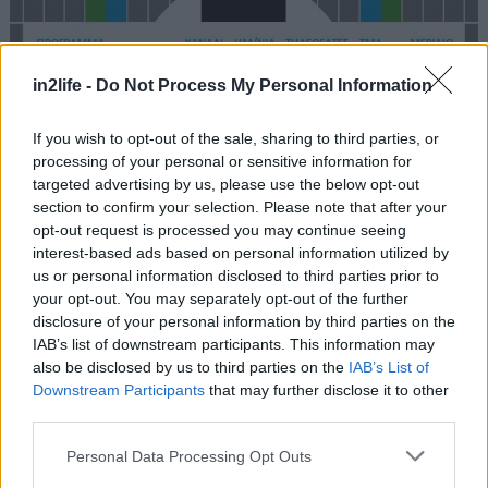
in2life -
Do Not Process My Personal Information
If you wish to opt-out of the sale, sharing to third parties, or
processing of your personal or sensitive information for
targeted advertising by us, please use the below opt-out
section to confirm your selection. Please note that after your
opt-out request is processed you may continue seeing
interest-based ads based on personal information utilized by
us or personal information disclosed to third parties prior to
your opt-out. You may separately opt-out of the further
disclosure of your personal information by third parties on the
IAB’s list of downstream participants. This information may
also be disclosed by us to third parties on the
IAB’s List of
Τα μερίδια των τηλεοπτικών σταθμών για την ίδια
Downstream Participants
that may further disclose it to other
εβδομάδα
third parties.
Please note that this website/app uses one or more Google
Personal Data Processing Opt Outs
services and may gather and store information including but