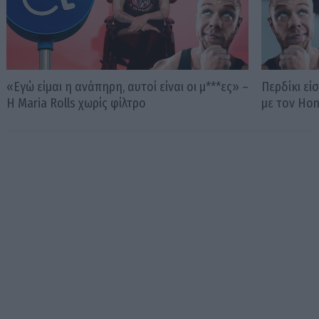
«Εγώ είμαι η ανάπηρη, αυτοί είναι οι μ***ες» –
Περδίκι εί
Η Maria Rolls χωρίς φίλτρο
με τον Ho