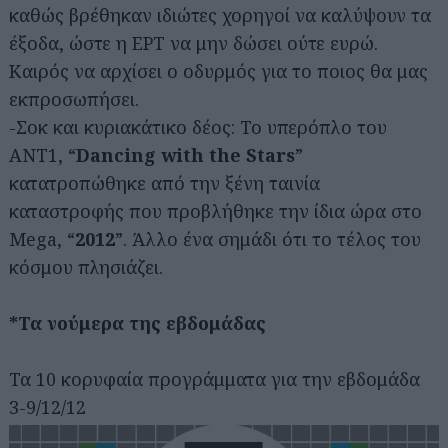
καθώς βρέθηκαν ιδιώτες χορηγοί να καλύψουν τα
έξοδα, ώστε η ΕΡΤ να μην δώσει ούτε ευρώ.
Καιρός να αρχίσει ο οδυρμός για το ποιος θα μας
εκπροσωπήσει.
-Σοκ και κυριακάτικο δέος: Το υπερόπλο του
ANT1, “
Dancing with the Stars
”
κατατροπώθηκε από την ξένη ταινία
καταστροφής που προβλήθηκε την ίδια ώρα στο
Mega, “
2012
”. Άλλο ένα σημάδι ότι το τέλος του
κόσμου πλησιάζει.
*Τα νούμερα της εβδομάδας
Αναζήτηση
Τα 10 κορυφαία προγράμματα για την εβδομάδα
για...
3-9/12/12