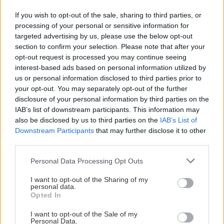
πλημμυρίζουν το ίντερνετ ως προς το γιατί: Από
If you wish to opt-out of the sale, sharing to third parties, or
το ότι η μετάβαση από την ασπρόμαυρη στην
processing of your personal or sensitive information for
έγχρωμη τηλεόραση που συντελούταν τότε είχε
targeted advertising by us, please use the below opt-out
section to confirm your selection. Please note that after your
αφήσει τους μακιγιέζ κομματάκι αμήχανους, μέχρι
opt-out request is processed you may continue seeing
το ότι ο Σποκ προσπαθούσε έτσι να την πέσει
interest-based ads based on personal information utilized by
στον Κερκ, και την δική μας αγαπημένη ότι… ο
us or personal information disclosed to third parties prior to
your opt-out. You may separately opt-out of the further
Σποκ φοράει μακιγιάζ επειδή
το μέλλον είναι
disclosure of your personal information by third parties on the
fabulous
.
IAB’s list of downstream participants. This information may
also be disclosed by us to third parties on the
IAB’s List of
Downstream Participants
that may further disclose it to other
Η εξαιρετικά ενδιαφέρουσα αντίθεση ανάμεσα
third parties.
στην απόλυτη, ψυχρή λογική του Σποκ, τις
Please note that this website/app uses one or more Google
Personal Data Processing Opt Outs
ψυχολογικές, ανθρωπιστικές προσεγγίσεις του
services and may gather and store information including but
γιατρού και τον θερμοκέφαλο, παρορμητικό
not limited to your visit or usage behaviour. You may click to
I want to opt-out of the Sharing of my
personal data.
χαρακτήρα του Κερκ δεν προσφέρει μόνο
grant or deny consent to Google and its third-party tags to
Opted In
use your data for below specified purposes in below Google
απολαυστικούς διαλόγους (ιδίως όταν
consent section.
I want to opt-out of the Sale of my
κοντράρονται ο Σποκ με τον Μακόι) αλλά είναι
Personal Data.