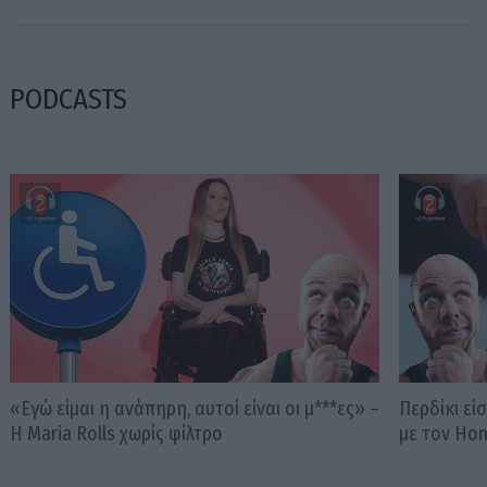
PODCASTS
«Εγώ είμαι η ανάπηρη, αυτοί είναι οι μ***ες» –
Περδίκι εί
Η Maria Rolls χωρίς φίλτρο
με τον Ho