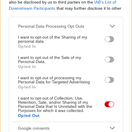
εξαιτίας της κατάχρησης αλκοόλ
.
also be disclosed by us to third parties on the
IAB’s List of
Downstream Participants
that may further disclose it to other
third parties.
Η.Κ.
Πηγή: Guardian.co.uk
Please note that this website/app uses one or more Google
Personal Data Processing Opt Outs
services and may gather and store information including but
not limited to your visit or usage behaviour. You may click to
I want to opt-out of the Sharing of my
personal data.
grant or deny consent to Google and its third-party tags to
Opted In
use your data for below specified purposes in below Google
consent section.
I want to opt-out of the Sale of my
Personal Data.
Opted In
I want to opt-out of processing my
Personal Data for Targeted Advertising.
Opted In
I want to opt-out of Collection, Use,
Retention, Sale, and/or Sharing of my
Personal Data that Is Unrelated with the
Purposes for which it was collected.
Opted Out
Google consents