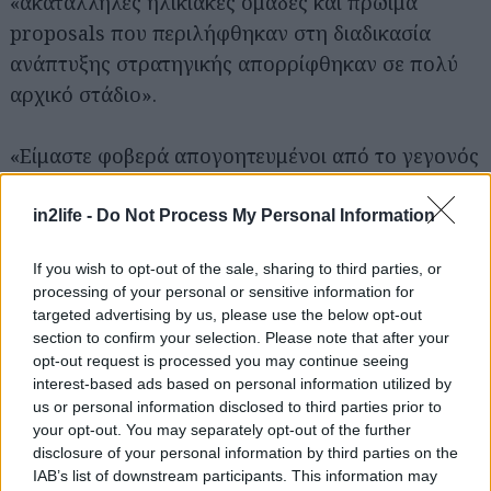
«ακατάλληλες ηλικιακές ομάδες και πρώιμα
proposals που περιλήφθηκαν στη διαδικασία
ανάπτυξης στρατηγικής απορρίφθηκαν σε πολύ
αρχικό στάδιο».
Αναζήτηση
για...
«Είμαστε φοβερά απογοητευμένοι από το γεγονός
ότι τα εμπιστευτικά και εμπορικά ευαίσθητα
στοιχεία που παρείχαμε καλή τη πίστη στην
in2life -
Do Not Process My Personal Information
επιτροπή τέθηκαν στη διάθεση του Καθηγητή
If you wish to opt-out of the sale, sharing to third parties, or
Hastings για να τα χρησιμοποιήσει προς όφελος
processing of your personal or sensitive information for
της δικής του δημόσιας ατζέντας».
targeted advertising by us, please use the below opt-out
section to confirm your selection. Please note that after your
opt-out request is processed you may continue seeing
Από 600 έως 800 εκατομμύρια λίρες το χρόνο
interest-based ads based on personal information utilized by
ξοδεύονται σε διαφημίσεις αλκοόλ, την στιγμή
us or personal information disclosed to third parties prior to
που
περί τους 40.000 ανθρώπους χάνουν κάθε
your opt-out. You may separately opt-out of the further
disclosure of your personal information by third parties on the
χρόνο τη ζωή τους στην Αγγλία και την Ουαλία
IAB’s list of downstream participants. This information may