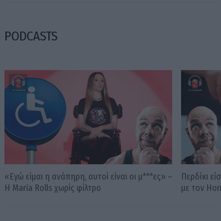
PODCASTS
«Εγώ είμαι η ανάπηρη, αυτοί είναι οι μ***ες» –
Περδίκι εί
Η Maria Rolls χωρίς φίλτρο
με τον Ho