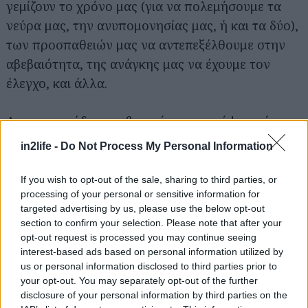
γεμίζουν το χρόνο μας (για να πολεμήσουμε τα
νεύρα μας, την ανυπομονησίας μας, ή και τα δύο),
των προσπαθειών μας να αντεπεξέλθουμε στην
αβεβαιότητα, της ανάγκης μας να έχουμε τον
έλεγχο, και άλλα.
Αν, για παράδειγμα, βρισκόμαστε εν όψει ενός
σημαντικού επαγγελματικού ραντεβού, ενός
in2life -
Do Not Process My Personal Information
σημαντικού αγώνα, ή λίγο πριν τη μέρα του
γάμου μας, όπου θέλουμε όλα να πάνε καλά και
If you wish to opt-out of the sale, sharing to third parties, or
processing of your personal or sensitive information for
επιτυχώς, αυτό μπορεί να μας προκαλέσει
targeted advertising by us, please use the below opt-out
προληπτικές σκέψεις και πράξεις. Θέλουμε,
section to confirm your selection. Please note that after your
δηλαδή, να ξέρουμε πως, άσχετα με το πόσο καλά
opt-out request is processed you may continue seeing
interest-based ads based on personal information utilized by
προετοιμασμένοι είμαστε για ένα γεγονός,
us or personal information disclosed to third parties prior to
έχουμε κάνει κάτι παραπάνω για να
your opt-out. You may separately opt-out of the further
εξασφαλίσουμε το επιθυμητό αποτέλεσμα
.
disclosure of your personal information by third parties on the