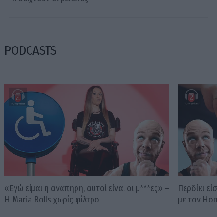
PODCASTS
«Εγώ είμαι η ανάπηρη, αυτοί είναι οι μ***ες» –
Περδίκι εί
Η Maria Rolls χωρίς φίλτρο
με τον Ho