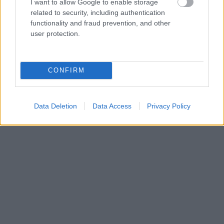
άγχος στη ζωή μας μειώνουμε δραματικά τις
I want to allow Google to enable storage
related to security, including authentication
προληπτικές σκέψεις, ενώ, τρίτον, σύμφωνα με
functionality and fraud prevention, and other
επιστημονικές έρευνες,
όσο μεγαλώνουμε οι
user protection.
προληπτικές
μας πεποιθήσεις μειώνονται
. Ου
γαρ έρχεται μόνον…
CONFIRM
Data Deletion
Data Access
Privacy Policy