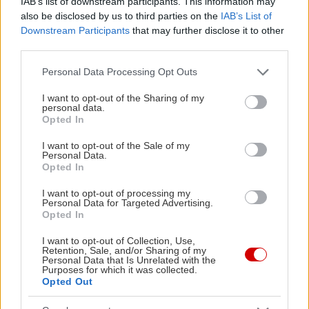
IAB’s list of downstream participants. This information may
also be disclosed by us to third parties on the
IAB’s List of
Παρόλο που οι προλήψεις είναι ένα φυσιολογικό
Downstream Participants
that may further disclose it to other
μέρος της ανθρώπινης κουλτούρας, ο Vyse
third parties.
υποστηρίζει, πως
πρέπει να ανακαλύψουμε
Please note that this website/app uses one or more Google
Personal Data Processing Opt Outs
διαφορετικές μεθόδους
για να
services and may gather and store information including but
not limited to your visit or usage behaviour. You may click to
I want to opt-out of the Sharing of my
αντιμετωπίζουμε τις ανασφάλειες της ζωής
.
personal data.
grant or deny consent to Google and its third-party tags to
Οφείλουμε, λοιπόν, να παρατηρούμε από μία πιο
Opted In
use your data for below specified purposes in below Google
επιστημονική σκοπιά τα γεγονότα, να είμαστε πιο
consent section.
I want to opt-out of the Sale of my
Personal Data.
σταθεροί στη λήψη των αποφάσεών μας και να
Opted In
προκαλούμε των εαυτό μας να αξιολογεί με κρίση
I want to opt-out of processing my
τις πηγές των πεποιθήσεών μας. Άλλωστε όπως
Personal Data for Targeted Advertising.
είπε κάποτε ο Ιρλανδός φιλόσοφος Edmund
Opted In
Burke (1729-1797), ”Οι προλήψεις είναι η
I want to opt-out of Collection, Use,
Retention, Sale, and/or Sharing of my
θρησκεία των αδύναμων μυαλών”.
Personal Data that Is Unrelated with the
Purposes for which it was collected.
Opted Out
Υπάρχει βέβαια πάντα και η αυθυποβολή