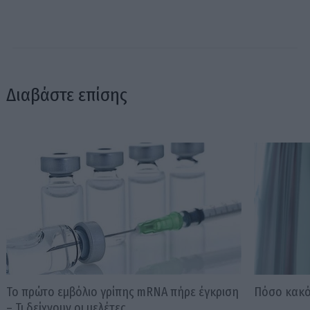
Διαβάστε επίσης
Το πρώτο εμβόλιο γρίπης mRNA πήρε έγκριση
Πόσο κακό 
– Τι δείχνουν οι μελέτες