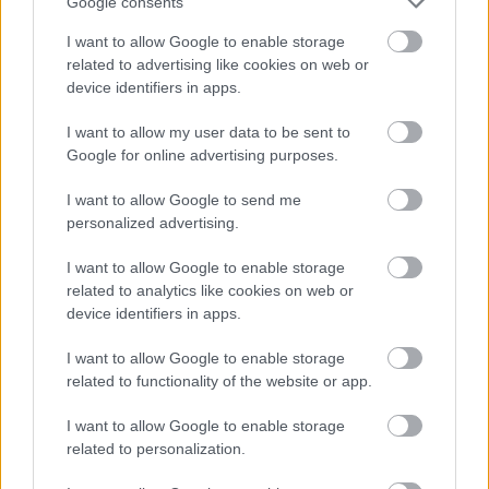
(γνωστή με τον ψυχιατρικό όρο placebo effect),
Google consents
κατά την οποία κάτι μπορεί να συμβεί ακριβώς
I want to allow Google to enable storage
επειδή πιστεύουμε ακράδαντα σε αυτό. Αυτό
related to advertising like cookies on web or
device identifiers in apps.
ισχύει και με το ξεμάτιασμα. Κανείς, π.χ., δε
μπορεί να με μεταπείσει πως υπάρχει άνθρωπος
I want to allow my user data to be sent to
που ξεματιάζει καλύτερα από το μπαμπά μου
Google for online advertising purposes.
(χημικός, ετών 60). Τι συμβαίνει όμως όταν
I want to allow Google to send me
κάποιος είναι εθισμένος τζογαδόρος, που κάθε
personalized advertising.
φορά πιστεύει ακράδαντα πως θα κερδίσει; Το
I want to allow Google to enable storage
πρόβλημα τότε επιβαρύνεται.
related to analytics like cookies on web or
device identifiers in apps.
Τα καλά νέα είναι, όπως λέει ο Vyse, πρώτον,
I want to allow Google to enable storage
πως, ”οι περισσότερες προλήψεις που
related to functionality of the website or app.
προσελκύουν τους ανθρώπους στις μέρες μας
I want to allow Google to enable storage
είναι στο μεγαλύτερο βαθμό τους αποδεκτές και
related to personalization.
όχι παθολογικές”, δεύτερον, αποφεύγοντας το