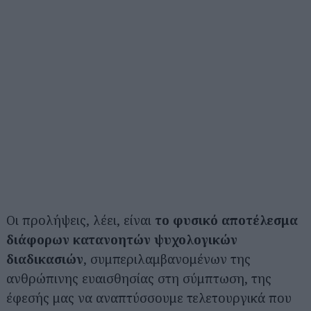
Οι προλήψεις, λέει, είναι
το φυσικό αποτέλεσμα
διάφορων
κατανοητών ψυχολογικών
διαδικασιών
, συμπεριλαμβανομένων της
ανθρώπινης ευαισθησίας στη σύμπτωση, της
Αναζήτηση
για...
έφεσής μας να αναπτύσσουμε τελετουργικά που