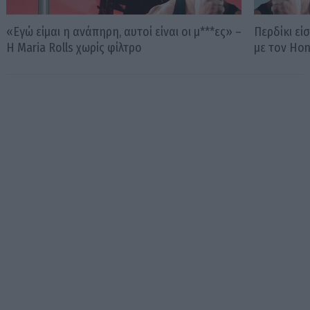
«Εγώ είμαι η ανάπηρη, αυτοί είναι οι μ***ες» –
Περδίκι εί
Η Maria Rolls χωρίς φίλτρο
με τον Ho