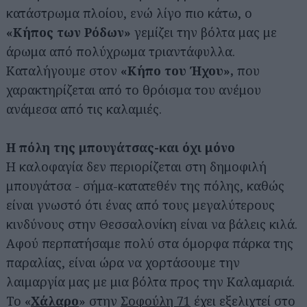
κατάστρωμα πλοίου, ενώ λίγο πιο κάτω, ο
«Κήπος των Ρόδων»
γεμίζει την βόλτα μας με
άρωμα από πολύχρωμα τριαντάφυλλα.
Καταλήγουμε στον
«Κήπο του Ήχου»,
που
χαρακτηρίζεται από το θρόισμα του ανέμου
ανάμεσα από τις καλαμιές.
Η πόλη της μπουγάτσας-και όχι μόνο
Η καλοφαγία δεν περιορίζεται στη δημοφιλή
μπουγάτσα - σήμα-κατατεθέν της πόλης, καθώς
είναι γνωστό ότι ένας από τους μεγαλύτερους
κινδύνους στην Θεσσαλονίκη είναι να βάλεις κιλά.
Αφού περπατήσαμε πολύ στα όμορφα πάρκα της
παραλίας, είναι ώρα να χορτάσουμε την
Αναζήτηση
για...
λαιμαργία μας με μια βόλτα προς την Καλαμαριά.
Το «
Χάλαρο
» στην
Σοφούλη 71
έχει εξελιχτεί στο