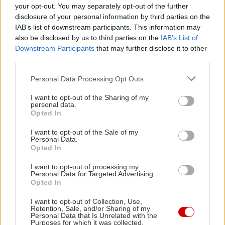
your opt-out. You may separately opt-out of the further
ακόμη περισσότερο,
disclosure of your personal information by third parties on the
καθώς αυτή την ώρα
IAB’s list of downstream participants. This information may
ξυπνούν οι χιλιάδες
also be disclosed by us to third parties on the
IAB’s List of
Downstream Participants
that may further disclose it to other
φοιτητές της
third parties.
Θεσσαλονίκης. Κάτι
Please note that this website/app uses one or more Google
άλλαξε, όμως, την τελευταία χρονιά στις
Personal Data Processing Opt Outs
services and may gather and store information including but
συνήθειες των «ορδών» της διασκέδασης.
Η
not limited to your visit or usage behaviour. You may click to
I want to opt-out of the Sharing of my
personal data.
περιοχή της οδού
Συγγρού και της Βαλαωρίτου
grant or deny consent to Google and its third-party tags to
Opted In
use your data for below specified purposes in below Google
έγινε μέσα σε μικρό χρονικό διάστημα ο
consent section.
I want to opt-out of the Sale of my
παράδεισος της εναλλακτικής νεολαίας της
Personal Data.
Opted In
πόλης.
Από αυτί σε αυτί, τα νέα διαδόθηκαν και οι
μπυραρίες και τα bar στα στενά που άλλοτε
I want to opt-out of processing my
Personal Data for Targeted Advertising.
στέγαζαν μια ακμάζουσα αγορά,
Opted In
πολλαπλασιάστηκαν σαν αμοιβάδες,
I want to opt-out of Collection, Use,
μεταμορφώνοντας την παλιά γειτονιά σε «Γκάζι»
Retention, Sale, and/or Sharing of my
Personal Data that Is Unrelated with the
της Θεσσαλονίκης.
Purposes for which it was collected.