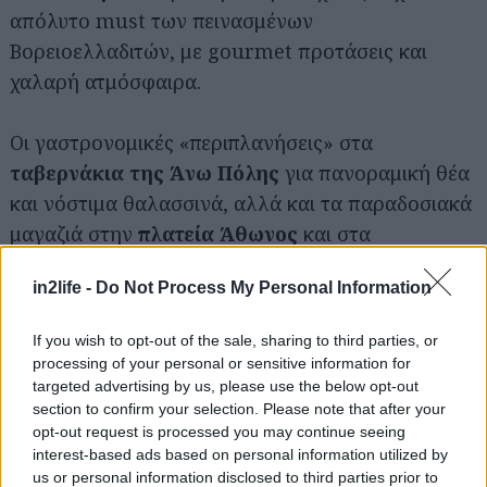
απόλυτο must των πεινασμένων
Βορειοελλαδιτών, με gourmet προτάσεις και
χαλαρή ατμόσφαιρα.
Οι γαστρονομικές «περιπλανήσεις» στα
ταβερνάκια της Άνω Πόλης
για πανοραμική θέα
και νόστιμα θαλασσινά, αλλά και τα παραδοσιακά
μαγαζιά στην
πλατεία Άθωνος
και στα
αναγεννημένα
Λαδάδικα
είναι πάντα στην λίστα
in2life -
Do Not Process My Personal Information
του καλοφαγά που λαχταρά μεζέδες με άρωμα
Θεσσαλονίκης.
If you wish to opt-out of the sale, sharing to third parties, or
processing of your personal or sensitive information for
Στη Σαλονίκη… ως τα ξημερώματα
targeted advertising by us, please use the below opt-out
section to confirm your selection. Please note that after your
Βραδιάζει, και η πόλη
opt-out request is processed you may continue seeing
όπου φυσάει ο
interest-based ads based on personal information utilized by
Βαρδάρης ζωντανεύει
us or personal information disclosed to third parties prior to