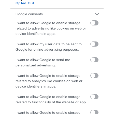
Opted Out
Η «
Παπαρούνα
», το «
Partisan
», το «
Κρυφτό
»,
Google consents
το «
Elvis
», το «
Rock’n’Rolla
» και οι «
Τέσσερις
I want to allow Google to enable storage
Εποχές
» είναι λίγα μόνο από τα στέκια της
related to advertising like cookies on web or
περιοχής, όπου απαγορεύεται το κιριλέ ντύσιμο,
device identifiers in apps.
τα τακούνια και η ανία, και επιβάλλεται η μπύρα
I want to allow my user data to be sent to
και η καλή διάθεση.
Google for online advertising purposes.
I want to allow Google to send me
Αγαπημένη στάση της περιοχής τα τελευταία δύο
personalized advertising.
χρόνια, το «
.ES
». Η κρυμμένη όαση στην αρχή της
οδού
Φράγκων
με τον μικρό αλλά θαυματουργό
I want to allow Google to enable storage
related to analytics like cookies on web or
κήπο του, αναλαμβάνει να μας ταξιδέψει στην
device identifiers in apps.
Ισπανία. Με υπέροχα κρασιά, βραδιές tapas και
μουσικές που «φλερτάρουν» με την Ιβηρική
I want to allow Google to enable storage
related to functionality of the website or app.
χερσόνησο, το «punto ES» έχει αποκτήσει
φανατικό κοινό, που απαίτησε την δημιουργία
I want to allow Google to enable storage