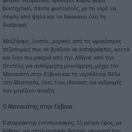
φινάλε: Θεαματικό, δροσερό, καμιά φορά
βουτηχτικό, πάντα φωτογενές, με το νερό να
πέφτει από ψηλά και να δικαιώνει όλη τη
διαδρομή.
Μαζέψαμε, λοιπόν, μερικές από τις ωραιότερες
πεζοπορίες που σε βγάζουν σε καταρράκτες, κοντά
και λίγο πιο μακριά από την Αθήνα: από την
Πεντέλη για αυθόρμητη μονοήμερη, μέχρι τον
Μανικιάτη στην Εύβοια και τη νεραϊδένια Νέδα
στη Μεσσηνία, όλες τους ιδανικές για εκδρομές
που μυρίζουν άνοιξη.
Ο Μανικιάτης στην Εύβοια
Καταρράκτης εντυπωσιακός, 25 μέτρα ύψος, με
βάθρες για απολαυστικές βουτιές μπροστά του.