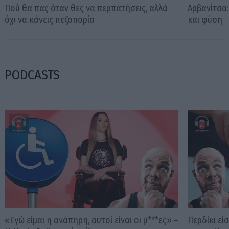
Πού θα πας όταν θες να περπατήσεις, αλλά
Αρβανίτσα:
όχι να κάνεις πεζοπορία
και φύση
PODCASTS
«Εγώ είμαι η ανάπηρη, αυτοί είναι οι μ***ες» –
Περδίκι εί