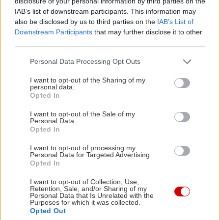
disclosure of your personal information by third parties on the
Το μονοπάτι που θα σε φέρει στους πρώτους
IAB’s list of downstream participants. This information may
καταρράκτες είναι σούπερ βατό, απολύτως
also be disclosed by us to third parties on the
IAB’s List of
κατάλληλο ακόμα και για αρχάριους πεζοπόρους
Downstream Participants
that may further disclose it to other
third parties.
ή και για πιτσιρίκια. Από το τέρμα του
χωματόδρομου, όπου θα αφήσεις το αυτοκίνητο,
Please note that this website/app uses one or more Google
Personal Data Processing Opt Outs
services and may gather and store information including but
ως τον πρώτο καταρράκτη θα περπατήσεις
not limited to your visit or usage behaviour. You may click to
I want to opt-out of the Sharing of my
περίπου 20 λεπτά, και από εδώ σε λίγα λεπτά
personal data.
grant or deny consent to Google and its third-party tags to
Opted In
ακόμα βρίσκεσαι στον δεύτερο, εκείνον που
use your data for below specified purposes in below Google
consent section.
σχηματίζει την απόλυτη γαλάζια λίμνη γύρω του,
I want to opt-out of the Sale of my
Personal Data.
ό,τι πρέπει για παγωμένες βουτιές, κι έχει και
Opted In
άφθονες «παραλιούλες» κάτω από τα πλατάνια
I want to opt-out of processing my
Personal Data for Targeted Advertising.
του, για να στρώσεις την πετσέτα σου και να
Opted In
χαζεύεις το τοπίο με τις ώρες.
I want to opt-out of Collection, Use,
Retention, Sale, and/or Sharing of my
Personal Data that Is Unrelated with the
Το φαράγγι της Νέδας είναι μεγάλο, δεν
Purposes for which it was collected.
εξαντλείται σε αυτή τη σύντομη πεζοπορία στους
Opted Out