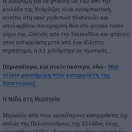
Η διαδρομή για να φτάσεις ως εδώ από την
κοιλάδα της Ντάρδιζας είναι συναρπαστική,
κινείται στη σκιά γιγάντιων πλατανιών και
απολαμβάνει πανοραμική θέα στο φυσικό τοπίο
γύρω της. Ξεκινάς από την FarmaMoo και φτάνεις
στον καταρράκτη μετά από ένα 45λεπτο
περπάτημα, ή 3,1 χιλιόμετρα αν προτιμάς.
Περισσότερα, και αναλυτικότερα, εδώ -
Μια
τέλεια μονοήμερη στον καταρράκτη της
Ραπεντώσας
Η Νέδα στη Μεσσηνία
Μερικούς από τους ωραιότερους καταρράκτες όχι
απλώς της Πελοποννήσου, της Ελλάδας όλης,
Αναζήτηση
για...
σχηματίζει η Νέδα, εξ ου και τυγχάνει μια από τις