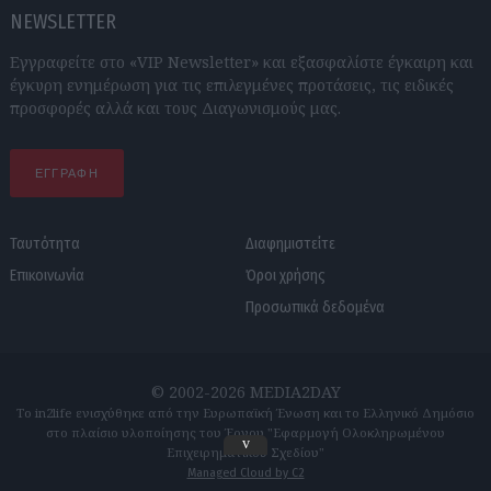
NEWSLETTER
Εγγραφείτε στο «VIP Newsletter» και εξασφαλίστε έγκαιρη και
έγκυρη ενημέρωση για τις επιλεγμένες προτάσεις, τις ειδικές
προσφορές αλλά και τους Διαγωνισμούς μας.
ΕΓΓΡΑΦΗ
Ταυτότητα
Διαφημιστείτε
Επικοινωνία
Όροι χρήσης
Προσωπικά δεδομένα
© 2002-2026 MEDIA2DAY
Το in2life ενισχύθηκε από την Ευρωπαϊκή Ένωση και το Ελληνικό Δημόσιο
στο πλαίσιο υλοποίησης του Έργου "Εφαρμογή Ολοκληρωμένου
v
Επιχειρηματικού Σχεδίου"
Managed Cloud by C2