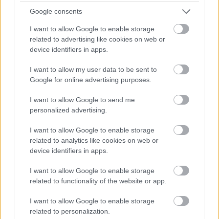
δύο πρώτους καταρράκτες του. Αν θέλεις να το
Google consents
εξερευνήσεις ολόκληρο, το
Explore Messinia
έχει
I want to allow Google to enable storage
δύο σούπερ ενδιαφέρουσες προτάσεις, ένα 5ωρο
related to advertising like cookies on web or
river trekking στα 65€ το άτομο και ένα 4ωρο
device identifiers in apps.
canyoning στους καταρράκτες, στα 75€ το άτομο.
I want to allow my user data to be sent to
Πληροφορίες και κρατήσεις
εδώ
.
Google for online advertising purposes.
I want to allow Google to send me
personalized advertising.
I want to allow Google to enable storage
related to analytics like cookies on web or
device identifiers in apps.
I want to allow Google to enable storage
related to functionality of the website or app.
I want to allow Google to enable storage
related to personalization.