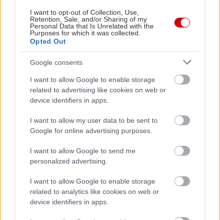
Γαλαζοπράσινα νερά, ψιλό βοτσαλάκι, και σκηνικό
I want to opt-out of Collection, Use,
Retention, Sale, and/or Sharing of my
που σου δίνει την (ψευδ)αίσθηση ότι είσαι ήδη
Personal Data that Is Unrelated with the
Purposes for which it was collected.
διακοπές, ενώ δεν έχεις απομακρυνθεί ούτε μία
Opted Out
ώρα από το κέντρο. Το Νησί του Ντούνη είναι μια
Google consents
παραλία φανταστική, με ένα νησάκι στο οποίο
πας άνετα κολυμπώντας ή και περπατώντας στα
I want to allow Google to enable storage
related to advertising like cookies on web or
ρηχά, ζεστά νερά του, ενώ ακριβώς δίπλα της, η
device identifiers in apps.
Αλθέα έχει τέλεια αμμουδιά και νερά που δύσκολα
θα φανταζόσουν ότι μπορείς να βρεις στον
I want to allow my user data to be sent to
Google for online advertising purposes.
Σαρωνικό.
I want to allow Google to send me
Λεπτομέρειες εδώ -
Στο Νησί του Ντούνη οι
personalized advertising.
αττικές βουτιές είναι απολαυστικές
I want to allow Google to enable storage
related to analytics like cookies on web or
device identifiers in apps.