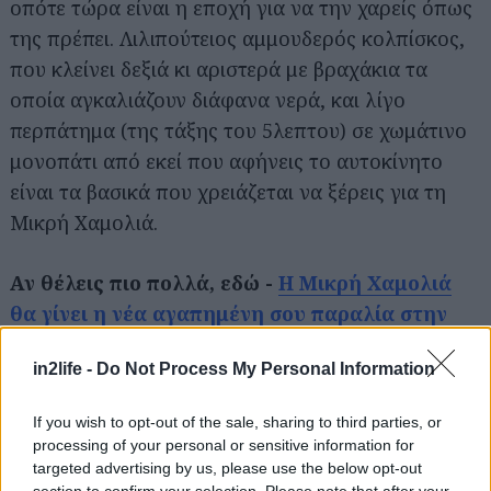
οπότε τώρα είναι η εποχή για να την χαρείς όπως
της πρέπει. Λιλιπούτειος αμμουδερός κολπίσκος,
που κλείνει δεξιά κι αριστερά με βραχάκια τα
Αναζήτηση
για...
οποία αγκαλιάζουν διάφανα νερά, και λίγο
περπάτημα (της τάξης του 5λεπτου) σε χωμάτινο
μονοπάτι από εκεί που αφήνεις το αυτοκίνητο
είναι τα βασικά που χρειάζεται να ξέρεις για τη
Μικρή Χαμολιά.
Αν θέλεις πιο πολλά, εδώ -
Η Μικρή Χαμολιά
θα γίνει η νέα αγαπημένη σου παραλία στην
Αττική
in2life -
Do Not Process My Personal Information
Το Νησί του Ντούνη
If you wish to opt-out of the sale, sharing to third parties, or
processing of your personal or sensitive information for
targeted advertising by us, please use the below opt-out