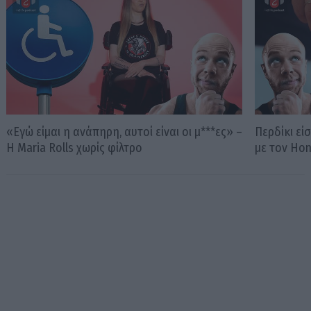
«Εγώ είμαι η ανάπηρη, αυτοί είναι οι μ***ες» –
Περδίκι εί
Η Maria Rolls χωρίς φίλτρο
με τον Ho