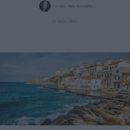
γράφει:
Ηρώ Κουνάδη
15 Μαΐου 2026