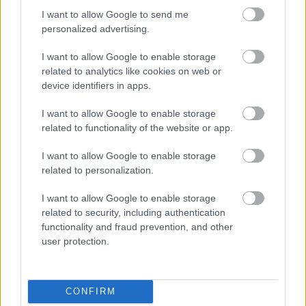
Κορτάσαρ, και πιστεύει ακράδαντα στο ρητό που λέει ότι «οι
I want to allow Google to send me
μόνοι νορμάλ άνθρωποι είναι αυτοί που δεν ξέρεις καλά».
personalized advertising.
Σπούδασε Επικοινωνία και ΜΜΕ στο Πανεπιστήμιο Αθηνών
όταν ακόμα το internet το λέγαμε «νέα μέσα» και ήρθε στο
I want to allow Google to enable storage
in2life το 2006, για να γράφει για ταξίδια. Έμεινε για όλα τα
related to analytics like cookies on web or
device identifiers in apps.
άλλα.
I want to allow Google to enable storage
related to functionality of the website or app.
I want to allow Google to enable storage
related to personalization.
Διαβάστε επίσης
I want to allow Google to enable storage
related to security, including authentication
functionality and fraud prevention, and other
user protection.
CONFIRM