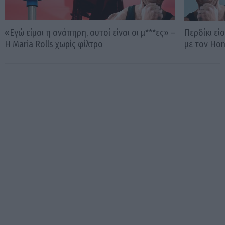
«Εγώ είμαι η ανάπηρη, αυτοί είναι οι μ***ες» –
Περδίκι εί
Η Maria Rolls χωρίς φίλτρο
με τον Ho