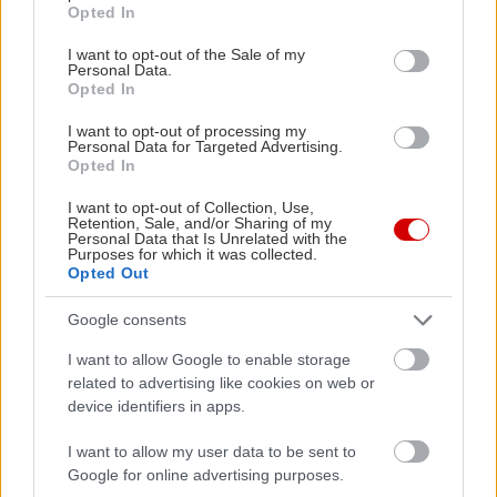
grant or deny consent to Google and its third-party tags to
Opted In
use your data for below specified purposes in below Google
consent section.
I want to opt-out of the Sale of my
Personal Data.
Opted In
I want to opt-out of processing my
Personal Data for Targeted Advertising.
Opted In
I want to opt-out of Collection, Use,
Retention, Sale, and/or Sharing of my
Personal Data that Is Unrelated with the
Purposes for which it was collected.
Opted Out
Google consents
I want to allow Google to enable storage
Ηρώ Κουνάδη
related to advertising like cookies on web or
device identifiers in apps.
Γεννήθηκε στον Πειραιά, μεγάλωσε στην αθάνατη ελληνική
επαρχία που της έμαθε να εκτιμάει την Αθήνα. Αγαπάει τα
I want to allow my user data to be sent to
Google for online advertising purposes.
ταξίδια, το θέατρο, τις γάτες της και τα βιβλία του Χούλιο