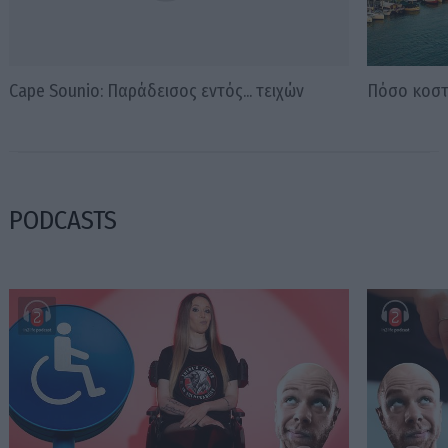
Cape Sounio: Παράδεισος εντός... τειχών
Πόσο κοστί
PODCASTS