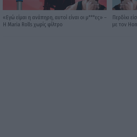
«Εγώ είμαι η ανάπηρη, αυτοί είναι οι μ***ες» –
Περδίκι εί
Η Maria Rolls χωρίς φίλτρο
με τον Ho