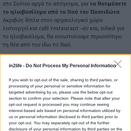
στο Σούνιο αργά το απόγευμα, για
να θαυμάσετε
το
ηλιοβασίλεμα από το Ναό του Ποσειδώνα
.
Ακριβώς δίπλα στον αρχαιολογικό χώρο
λειτουργεί και café restaurant –αν και, ειδικά για
το ηλιοβασίλεμα, θα συνιστούσαμε περισσότερο
τη θέα από τον ίδιο το Ναό.
Οι... τολμηρότεροι, αν οι καιρικές συνθήκες το
in2life -
Do Not Process My Personal Information
επιτρέψουν, θα κολυμπήσουν στις
παραλίες
Λεγραινά
, λίγο πριν το Σούνιο,
Ερωτοσπηλιά
,
If you wish to opt-out of the sale, sharing to third parties, or
στο Πόρτο Ράφτη,
Χάρακα
, στο νότιο τμήμα του
processing of your personal or sensitive information for
Δήμου Κερατέας,
targeted advertising by us, please use the below opt-out
Κακιά Θάλασσα και
section to confirm your selection. Please note that after your
Δασκαλειό
, κοντά στην Κερατέα.
opt-out request is processed you may continue seeing
interest-based ads based on personal information utilized by
Διαμονή
us or personal information disclosed to third parties prior to
your opt-out. You may separately opt-out of the further
disclosure of your personal information by third parties on the