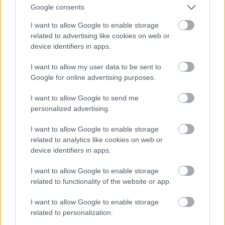
Google consents
Φαγητό και διασκέδαση
I want to allow Google to enable storage
related to advertising like cookies on web or
Αν μη τι άλλο, τα Μεσόγεια είναι γνωστά για τις
device identifiers in apps.
εξαιρετικές γαστρονομικές προτάσεις των
I want to allow my user data to be sent to
ταβερνών τους, η φήμη των οποίων έκανε πολύ
Google for online advertising purposes.
γρήγορα το γύρο της Αττικής.
I want to allow Google to send me
personalized advertising.
Αναμφισβήτητα, οι δύο καλύτερες επιλογές είναι
η ταβέρνα ”
Μουρούζης
”, πολύ κοντά στην
I want to allow Google to enable storage
related to analytics like cookies on web or
πλατεία των Καλυβίων, για εξαιρετικά ψητά –must
device identifiers in apps.
το ντόπιο αρνάκι– και η ”
Άννα
”, στην Παλαιά
Φώκαια, για ποικιλία μαγειρευτών, θαλασσινών
I want to allow Google to enable storage
related to functionality of the website or app.
και πιάτων ”της ώρας”. ”Διάσημα” είναι και τα
σουβλάκια που προσφέρει το ”
Χαγιάτι
”, στο
I want to allow Google to enable storage
κέντρο της Αναβύσσου. Σπιτικό φαγητό, συνοδεία
related to personalization.