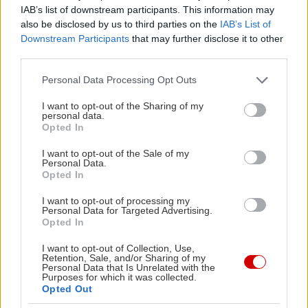
Όπως είπαμε, η περιοχή δεν είναι ακόμη ιδιαίτερα
IAB’s list of downstream participants. This information may
ανεπτυγμένη τουριστικά. Παρ’ όλα αυτά,
also be disclosed by us to third parties on the
IAB’s List of
Downstream Participants
that may further disclose it to other
υπάρχουν ορισμένες επιλογές διαμονής για όσους
third parties.
μαγευτούν από την ομορφιά των τοπίων και δεν
Please note that this website/app uses one or more Google
Personal Data Processing Opt Outs
επιστρέψουν στο κλεινόν άστυ το βράδυ.
services and may gather and store information including but
not limited to your visit or usage behaviour. You may click to
I want to opt-out of the Sharing of my
personal data.
Δύο από τις καλύτερες προτάσεις αποτελούν τα
grant or deny consent to Google and its third-party tags to
Opted In
use your data for below specified purposes in below Google
Grecotel Cape Sounio
(τηλ.: 22920 69700) το
consent section.
I want to opt-out of the Sale of my
οποίο προσφέρει 154 πέτρινα bungalows με όλες
Personal Data.
Opted In
τις απαραίτητες παροχές για μία πολυτελέστατη
διαμονή, καθώς και απαράμιλλη θέα στο Ναό του
I want to opt-out of processing my
Personal Data for Targeted Advertising.
Ποσειδώνα, και
Sofitel Athens Airport Hotel
Opted In
(τηλ.: 210 3544000) με 332 δωμάτια και 13 σουίτες,
I want to opt-out of Collection, Use,
δύο εστιατόρια και fitness center με εσωτερική
Retention, Sale, and/or Sharing of my
Personal Data that Is Unrelated with the
πισίνα. Οι τιμές για τα δίκλινα δωμάτια ξεκινούν
Purposes for which it was collected.
Opted Out
από 350 και 260 ευρώ αντίστοιχα.