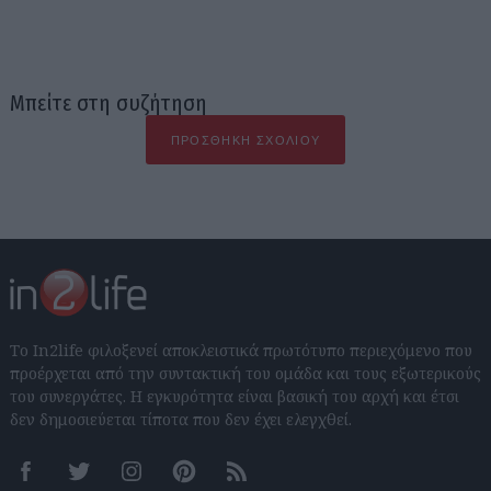
Μπείτε στη συζήτηση
ΠΡΟΣΘΉΚΗ ΣΧΟΛΊΟΥ
Το In2life φιλοξενεί αποκλειστικά πρωτότυπο περιεχόμενο που
προέρχεται από την συντακτική του ομάδα και τους εξωτερικούς
του συνεργάτες. Η εγκυρότητα είναι βασική του αρχή και έτσι
δεν δημοσιεύεται τίποτα που δεν έχει ελεγχθεί.
Facebook
Twitter
Instagram
Pinterest
RSS feeds