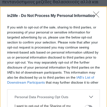
πεντανόστιμους μεζέδες θαλασσινούς αλλά και
στεριανούς ακριβώς εκεί που σκάει το κύμα. Τις
πρώτες σου βουτιές εδώ θα τις επιχειρήσεις στην
in2life -
Do Not Process My Personal Information
πανέμορφη Ερωτοσπηλιά, που σε αντίθεση με
If you wish to opt-out of the sale, sharing to third parties, or
τους καλοκαιρινούς μήνες τώρα πιθανότατα δεν
processing of your personal or sensitive information for
θα βουλιάζει από κόσμο, ή στη μυστική
targeted advertising by us, please use the below opt-out
παραλιούλα που λέγεται Μικρή Χαμολιά, και
section to confirm your selection. Please note that after your
opt-out request is processed you may continue seeing
θέλει λίγο περπάτημα για να τη βρεις, αλλά το
interest-based ads based on personal information utilized by
αποτέλεσμα θα σε ανταμείψει –
δες εδώ
βίντεο να
us or personal information disclosed to third parties prior to
σου ανοίξει η όρεξη, και αναλυτικές οδηγίες για
your opt-out. You may separately opt-out of the further
disclosure of your personal information by third parties on the
να την εντοπίσεις. Τέλος, μια επίσκεψη όσο θα
IAB’s list of downstream participants. This information may
είσαι στην περιοχή αξίζει οπωσδήποτε και ο
also be disclosed by us to third parties on the
IAB’s List of
αρχαίος ναός της Άρτεμης, στη Βραυρώνα, που
Downstream Participants
that may further disclose it to other
third parties.
έχει μια ιδιαίτερα ενδιαφέρουσα ιστορία –διάβασέ
την αναλυτικά
εδώ
.
Please note that this website/app uses one or more Google
Personal Data Processing Opt Outs
services and may gather and store information including but
not limited to your visit or usage behaviour. You may click to
I want to opt-out of the Sharing of my