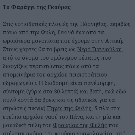
Το Φαράγγι της Γκούρας
Στις νοτιοδυτικές πλαγιές της Πάρνηθας, ακριβώς
πάνω από την Φυλή, ξεκινά ένα από τα
ωραιότερα μονοπάτια που έχουμε στην Αττική.
Στους χάρτες θα το βρεις ως
Νερό Γιαννούλας
,
από το όνομα του ομώνυμου ρέματος που
διασχίζεις περπατώντας πάνω από τα
απομεινάρια του αρχαίου πεισιστράτειου
υδραγωγείου. Η διαδρομή είναι πανέμορφη,
σύντομη (γύρω στα 30 λεπτά) και βατή, ενώ εδώ
πολύ κοντά θα βρεις και τις (ιδανικές για να
στρώσεις πικνίκ)
Πηγές της Φυλής
, δίπλα στα
ερείπια αρχαίου ναού του Πάνα, και τη μία και
μοναδική πύλη του
Φρουρίου της Φυλής
που
στέκεται ακόμα. Το φρούριο χρονολογείται από