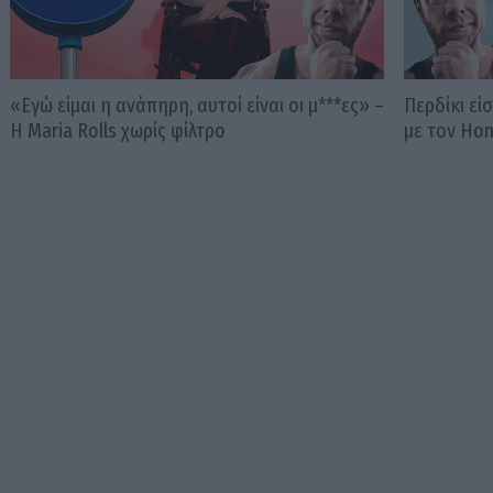
«Εγώ είμαι η ανάπηρη, αυτοί είναι οι μ***ες» –
Περδίκι εί
Η Maria Rolls χωρίς φίλτρο
με τον Ho