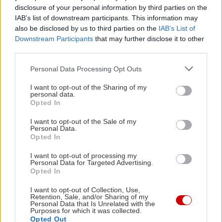
Οδοντωτού, ή να επιβιβαστείτε στο τραινάκι για
disclosure of your personal information by third parties on the
να την απολαύσετε καθιστοί.
IAB’s list of downstream participants. This information may
also be disclosed by us to third parties on the
IAB’s List of
Downstream Participants
that may further disclose it to other
third parties.
Please note that this website/app uses one or more Google
Personal Data Processing Opt Outs
services and may gather and store information including but
not limited to your visit or usage behaviour. You may click to
I want to opt-out of the Sharing of my
personal data.
grant or deny consent to Google and its third-party tags to
Opted In
use your data for below specified purposes in below Google
consent section.
I want to opt-out of the Sale of my
Personal Data.
Opted In
I want to opt-out of processing my
Personal Data for Targeted Advertising.
Opted In
Στο Καρπενήσι…
I want to opt-out of Collection, Use,
Retention, Sale, and/or Sharing of my
Personal Data that Is Unrelated with the
Purposes for which it was collected.
Opted Out