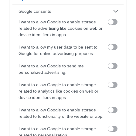
Google consents
I want to allow Google to enable storage
related to advertising like cookies on web or
device identifiers in apps.
I want to allow my user data to be sent to
Google for online advertising purposes.
Μια από τις πιο value for money επιλογές είναι
I want to allow Google to send me
το
City Hotel Apollonion
, τα ατμοσφαιρικά
personalized advertising.
δωμάτια του οποίου περιλαμβάνουν μπαλκόνι με
I want to allow Google to enable storage
θέα στην πόλη, mini bar και δωρεάν wi-fi. Οι
related to analytics like cookies on web or
τιμές τους κυμαίνονται στα 45€ το δίκλινο με
device identifiers in apps.
πρωινό, το οποίο περιλαμβάνει παραδοσιακά
I want to allow Google to enable storage
εδέσματα και σπιτικές λιχουδιές. Το ξενοδοχείο
related to functionality of the website or app.
βρίσκεται στην καρδιά του Καρπενησίου, επάνω
I want to allow Google to enable storage
στην κεντρική πλατεία.
related to personalization.