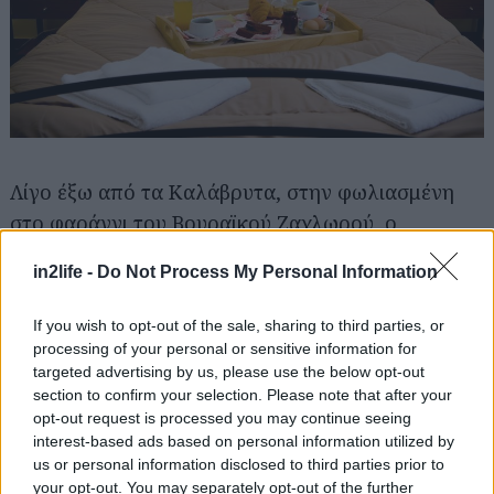
Λίγο έξω από τα Καλάβρυτα, στην φωλιασμένη
στο φαράγγι του Βουραϊκού Ζαχλωρού, ο
Ξενώνας Φαράγγι
(φωτό, κάτω) προσφέρει
in2life -
Do Not Process My Personal Information
όμορφα δωμάτια σε τιμές που κυμαίνονται στα
46,50€ το δίκλινο με τζάκι, μικρή κουζίνα και
If you wish to opt-out of the sale, sharing to third parties, or
πρωινό. Στις παροχές τους περιλαμβάνονται
processing of your personal or sensitive information for
targeted advertising by us, please use the below opt-out
δορυφορική τηλεόραση με κανάλια Nova και
section to confirm your selection. Please note that after your
δωρεάν wi-fi. Η Ζαχλωρού, εκτός από ένα
opt-out request is processed you may continue seeing
πανέμορφο χωριό, είναι και ιδανική βάση για να
interest-based ads based on personal information utilized by
us or personal information disclosed to third parties prior to
περπατήσετε την φαντασμαγορική διαδρομή του
your opt-out. You may separately opt-out of the further