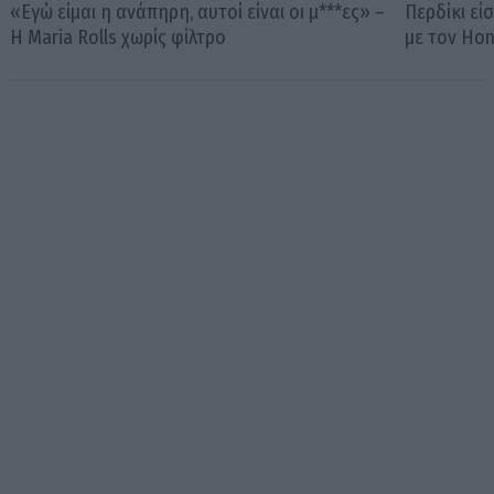
«Εγώ είμαι η ανάπηρη, αυτοί είναι οι μ***ες» –
Περδίκι εί
Η Maria Rolls χωρίς φίλτρο
με τον Ho